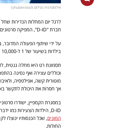
אילוסטרציה (צילום shutterstock)
לרגל יום המחלות הנדירות שחל 
חברת "D-ID", המפיקה סרטונים בעזרת טכנולוגיות
על ידי שיתוף הפעולה המדובר, 
בילדות בשיעור של 1 ל-10,000 לידות, ולעיתים נדירות עוד יותר גם בבנים.
תסמונת רט היא מחלה גנטית, לא
וכוללים עצירה ואף נסיגה בהתפת
מוטורית קשה, אפילפסיה, ולאיבוד
אך חסרות את היכולת לתקשר באופן
במסגרת הקמפיין, ישודרו סרטוני
D-ID, הילדות הצעירות כמו ידברו בעצמן ויספרו את הסיפור שלהן. מלבד זאת, העמותה משיקה קמפיין
המונים
, שכל הכנסותיו ינוצלו ל
החולות.