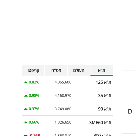
ת"א
העולם
מט"ח
קריפטו
ת"א 125
0.82%
4,065.600
ת"א 35
0.98%
4,168.970
ת"א 90
0.37%
3,749.080
להעלאת המודעות לתסמונת הנדירה הפוגעת בבנות ולעיתים נדירות בבנים. מובילת תחום האימפקט בחברת D-
ת"א SME60
0.66%
1,326.650
ת"א נדל"ן
-0.16%
1,368.310