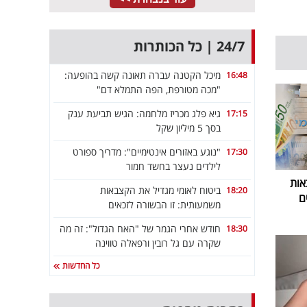
24/7 | כל הכותרות
מיכל הקטנה עברה תאונה קשה בהופעה:
16:48
"מכה מטורפת, הפה התמלא דם"
גיא פלג מכריז מלחמה: הגיש תביעת ענק
17:15
בסך 5 מיליון שקל
"נוגע באזורים אינטימיים": מדריך ספורט
17:30
לילדים נעצר בחשד חמור
אות
ביטוח לאומי מגדיל את הקצבאות
18:20
ם
משמעותית: זו הבשורה לזכאים
חודש אחרי הגמר של "האח הגדול": זה מה
18:30
שקרה עם גל רובין ורפאלה טווינה
כל החדשות