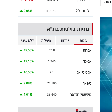
בגוגל
תל בונד 20
0.05%
438.730
מניות בולטות בת"א
עולות
יורדות
פעילות
ללא שינוי
אברות
47.53%
74.8
אב-גד
12.15%
1,246
אקס טי אל
10.53%
2.1
טאואר
9.08%
72,100
לוינשטין הנדסה
7.01%
36,640