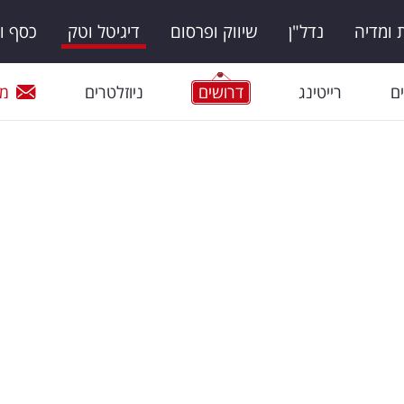
ומדיה
נדל"ן
שיווק ופרסום
דיגיטל וטק
כסף ו
ם
רייטינג
דרושים
ניוזלטרים
מי