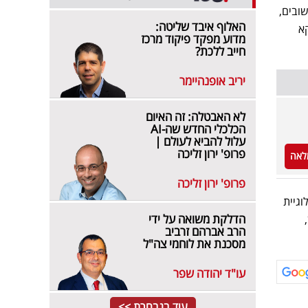
ובים,
האלוף איבד שליטה:
א
מדוע מפקד פיקוד מרכז
חייב ללכת?
יריב אופנהיימר
לא האבטלה: זה האיום
הכלכלי החדש שה-AI
עלול להביא לעולם |
פרופ' ירון זליכה
לאה
פרופ' ירון זליכה
הדלקת משואה על ידי
הרב אברהם זרביב
מסכנת את לוחמי צה"ל
עו"ד יהודה שפר
עוד בנבחרת >>