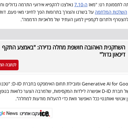
תה לתסמונת רט: "מאז
ה-7.10
נאלצנו להקפיא אירועי התרמה גדולים וחש
השלכות המלחמה
על בשרנו והצורך בתרומות הפך לחיוני מאי פעם. דווק
 להצטרף ולתרום לקמפיין למען העתיד של מלאכיות הדממה".
השחקנית האהובה חושפת מחלה נדירה: "באמצע התקף
דיכאון גדול"
לכתבה המ
הג׳נרטיבית של חברת D-ID אפשרה לילדות המקסימות, שלמרבה הצער כלואות בגופן,
אנושי ואותנטי ככל האפשר וזאת כדי להעלות מודעות למחלה".
עקבו אחרינו