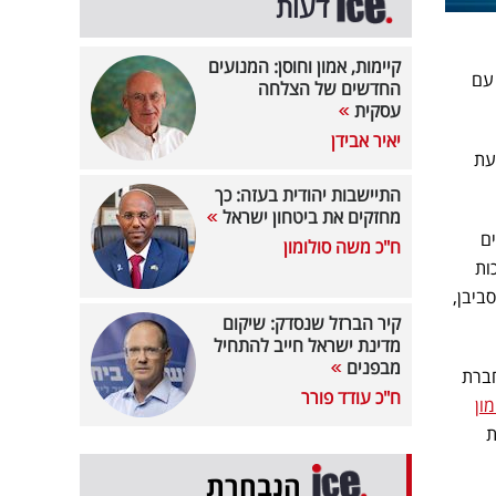
דעות
קיימות, אמון וחוסן: המנועים
 עם
החדשים של הצלחה
עסקית
יאיר אבידן
עת
התיישבות יהודית בעזה: כך
מחזקים את ביטחון ישראל
ם
ח"כ משה סולומון
ות
ביבן,
קיר הברזל שנסדק: שיקום
מדינת ישראל חייב להתחיל
מבפנים
חברת
ח"כ עודד פורר
ון
ת
הנבחרת