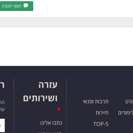
הוסף תגובה
עזרה
רו
ושירותים
ורט
תרבות ופנאי
הרש
עול
לימודים
תיירות
כתבו אלינו
TOP-5