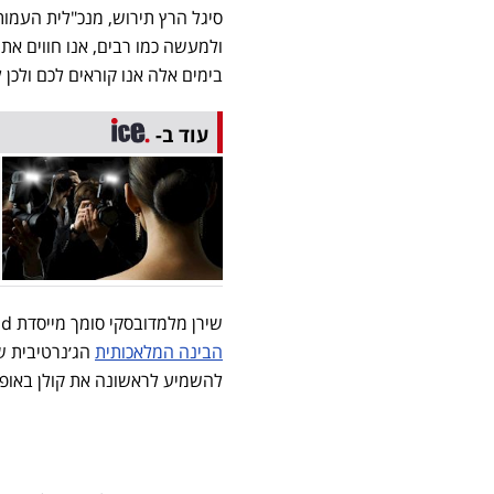
סיגל הרץ תירוש, מנכ"לית העמו
ולמעשה כמו רבים, אנו חווים את
בימים אלה אנו קוראים לכם ולכן
עוד ב-
שירן מלמדובסקי סומך מייסדת Generative AI for Good ומובילת תחום האימפקט בחברת D-ID: "טכנולוגיית
הבינה המלאכותית
להשמיע לראשונה את קולן באופן 