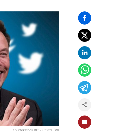
אילון מאסק (צילום shutterstock)