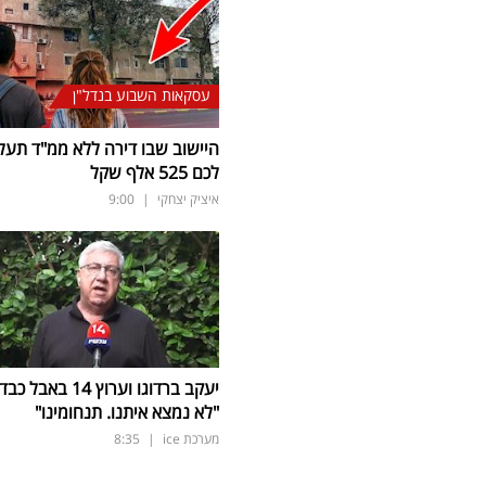
עסקאות השבוע בנדל"ן
היישוב שבו דירה ללא ממ"ד תעל
לכם 525 אלף שקל
איציק יצחקי
|
9:00
יעקב ברדוגו וערוץ 14 באבל כב
"לא נמצא איתנו. תנחומינו"
מערכת ice
|
8:35