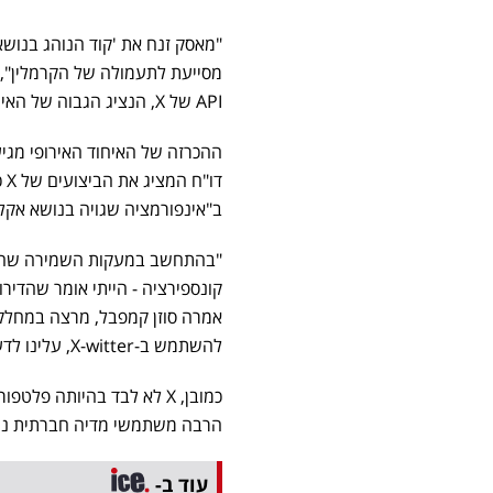
"מאסק זנח את 'קוד הנוהג בנוש
מסייעת לתעמולה של הקרמלין",
API של X, הנציג הגבוה של האיחוד האירופי ג'וזפ בורל הצהיר שזה יפגע במעקס אחר הדיסאינפורמציה".
דו
ב"אינפורמציה שגויה בנושא אקלי
"בהתחשב במעקות השמירה שהבעלי
קונספירציה - הייתי אומר שהדירו
אמרה סוזן קמפבל, מרצה במחלקה 
להשתמש ב-X-witter, עלינו לדעת את הסכנות שם".
כמובן, X לא לבד בהיותה 
הרבה משתמשי מדיה חברתית נמ
עוד ב-