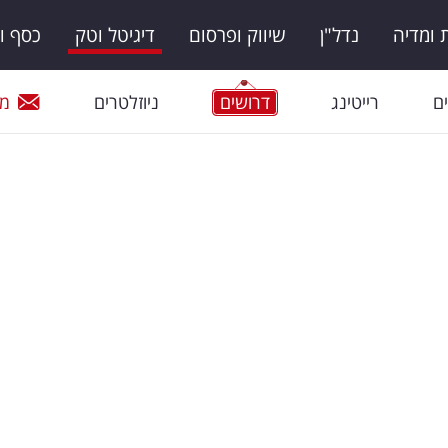
ומדיה
נדל"ן
שיווק ופרסום
דיגיטל וטק
כסף ו
ם
רייטינג
דרושים
ניוזלטרים
מי