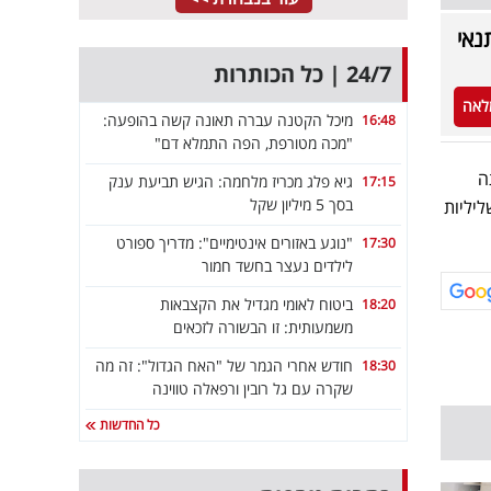
נאי
24/7 | כל הכותרות
לאה
מיכל הקטנה עברה תאונה קשה בהופעה:
16:48
"מכה מטורפת, הפה התמלא דם"
ה
גיא פלג מכריז מלחמה: הגיש תביעת ענק
17:15
בסך 5 מיליון שקל
ליליות
"נוגע באזורים אינטימיים": מדריך ספורט
17:30
לילדים נעצר בחשד חמור
ביטוח לאומי מגדיל את הקצבאות
18:20
משמעותית: זו הבשורה לזכאים
חודש אחרי הגמר של "האח הגדול": זה מה
18:30
שקרה עם גל רובין ורפאלה טווינה
כל החדשות