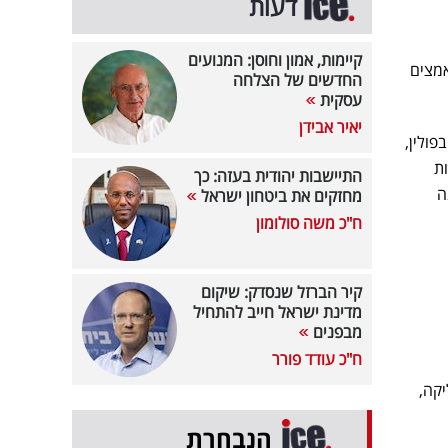
דעות
קיימות, אמון וחוסן: המנועים
מצים
החדשים של הצלחה
עסקית
יאיר אבידן
ולין,
ת
התיישבות יהודית בעזה: כך
ה
מחזקים את ביטחון ישראל
ח"כ משה סולומון
קיר הברזל שנסדק: שיקום
מדינת ישראל חייב להתחיל
מבפנים
ח"כ עודד פורר
מוליקה,
הנבחרת