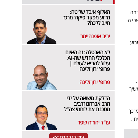
האלוף איבד שליטה:
רמה
מדוע מפקד פיקוד מרכז
קי ה-
חייב ללכת?
יריב אופנהיימר
Climate Action  פרסם השבוע
לא האבטלה: זה האיום
הכלכלי החדש שה-AI
עלול להביא לעולם |
פרופ' ירון זליכה
פרופ' ירון זליכה
שיך
הדלקת משואה על ידי
הרב אברהם זרביב
מסכנת את לוחמי צה"ל
ל כך
ן.
עו"ד יהודה שפר
עוד בנבחרת >>