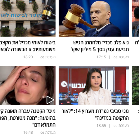
ה
גיא פלג מכריז מלחמה: הגיש
ביטוח לאומי מגדיל את הקצב
תביעת ענק בסך 5 מיליון שקל
משמעותית: זו הבשורה לזכאי
מערכת ice
|
17:15
מערכת ice
|
18:20
ד:
מגי טביבי נפרדת מערוץ 14: "לאור
מיכל הקטנה עברה תאונה ק
התקופה במדינה"
בהופעה: "מכה מטורפת, הפה
התמלא דם"
מערכת ice
|
13:55
מערכת ice
|
16:48