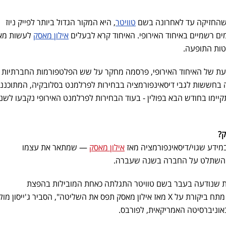
טוויטר
, היא המקור הגדול ביותר לפייק ניוז
מים רשמיים באיחוד האירופי. האיחוד קרא לבעלים
אילון מאסק
לעשות מא
טות התופעה.
עת של האיחוד האירופי, פרסמה מחקר על שש הפלטפורמות החברתיות בפ
ה בחששות לגבי דיסאינפורמציה בבחירות לפרלמנט בסלובקיה, המתוכננו
יימו בחודש הבא בפולין - בעוד הבחירות לפרלמנט האירופי נקבעו לשנ
ק?
מידע שגוי/דיסאינפורמציה מאז
אילון מאסק
— שמתאר את עצמו
— השתלט על החברה בשנה שעברה.
 שנודעה בעבר בשם טוויטר התגלתה כאחת המובילות בהפצת
דיסאינפורמציה. האיחוד האירופי מתח ביקורת על X מאז אילון מאסק תפס את השליטה", הסביר ג'ייסון 
וניברסיטה האמריקאית, לפורבס.