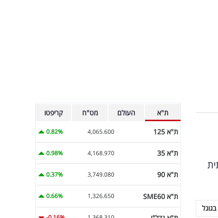
ת"א
העולם
מט"ח
קריפטו
ת"א 125
0.82%
4,065.600
ת"א 35
0.98%
4,168.970
 X כרשת החברתית
ת"א 90
0.37%
3,749.080
ת"א SME60
0.66%
1,326.650
בגוגל
ת"א נדל"ן
-0.16%
1,368.310