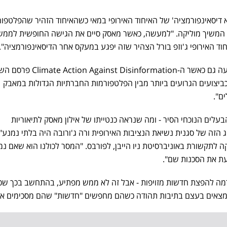
א דיסאינפורמציה' של האיחוד האירופי במאי כשהאיחוד הזהיר שהפלטפו
 המשיך מוליקה. "למעשה, כאשר מאסק סיים את הגישה החופשית לממש
ההכרזה של האיחוד האירופי מגיעה גם כאשר ה-Against Disinformation
"ח המציג את הביצועים של X כביצועים הגרועים ביותר מבין הפלטפורמות החברתיות הגדולות במאבק
ם".
ם הנוכחי הסיר - ומה שנראה כנטייתו של אילון מאסק לתיאוריות
ג הזה של סגנית נשיאת הנציבות האירופית ורה ג'ורובה היה בלתי נמנע",
לתקשורת באוניברסיטת ניו הייבן, לפורבס. "המסר לכולנו הוא שאם נמ
פלטפורמה להפצת חדשות מזויפות - אבל זה לא ממש מפתיע, בהתחשב בכך שכ
צאים בעצם בתיבות תהודה כשהם מחפשים "חדשות" שהם מסכימים אית