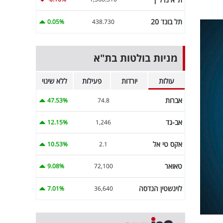
תל בונד 20
0.05%
438.730
מניות בולטות בת"א
עולות
יורדות
פעילות
ללא שינוי
אברות
47.53%
74.8
אב-גד
12.15%
1,246
אקס טי אל
10.53%
2.1
טאואר
9.08%
72,100
לוינשטין הנדסה
7.01%
36,640