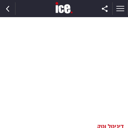
ראשי
הנבחרת
השוק
תקשורת
ומדיה
כסף
וצרכנות
דיגיטל וטק