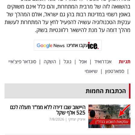
פרסמו
בהשוואה לזה של מרבית המתחרות, והם כלל אינם משווקים
באייס
באופן רשמי במדינות רבות בהן גם ישראל, אולם המהלך של
ענקית הטכנולוגיה עשויה להפעיל לחץ על המתחרות לעשות
עקבו
מהלך דומה על מנת להישאר רלוונטיות בשוק.
אחרינו:
עקבו אחרינו
תגיות
אנדרואיד
|
אפל
|
גוגל
|
השקה
|
סונדאר פיצ'איי
|
סמארטפון
|
שיאומי
הכתבות החמות
היישוב שבו דירה ללא ממ"ד תעלה לכם
525 אלף שקל
איציק יצחקי
|
7/8/2026
עסקאות השבוע בנדל"ן