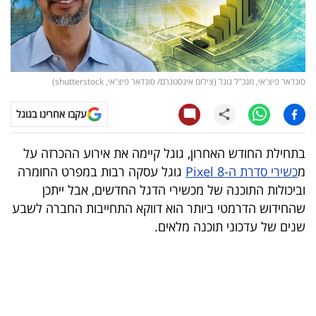
קריפטו
ויראלי
סונדאר פיצ'אי, מנכ"ל גוגל (צילום אינסטגרם/ סונדאר פיצ'אי, shutterstock)
טלוויזיה
עקבו אחרינו בגוגל
עסקי
ספורט
בתחילת החודש האחרון, גוגל קיימה את אירוע ההכרזה על
מ
כשירי סדרת ה-Pixel 8
גוגל עסקה רבות במפרט החומרה
קריירה
וביכולות התוכנה של מכשירי הדגל החדשים, אבל ייתכן
ולימודים
שהחידוש הדרמטי ביותר הוא דווקא התחייבות החברה לשבע
שנים של עדכוני תוכנה מלאים.
מינויים
רייטינג
רכב