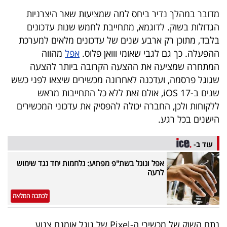
40
מדובר במהלך נדיר ביחס למה שמציעות שאר היצרניות
הגדולות בשוק. לדוגמא, מתחייבת לחמש שנות עדכונים
בלבד, מתוכן רק ארבע שנים של עדכונים מלאים למערכת
שיתופי
ההפעלה. כך גם לגבי שאומי ווואן פלוס.
אפל
מהווה
פעולה
המתחרה שמציעה את ההצעה הקרובה ביותר להצעה
שגוגל פרסמה, ועדכנה לאחרונה מכשירים שיצאו לפני כשש
שנים ב-iOS 17, אולם זאת ללא כל התחייבות מראש
ללקוחות ולכן, החברה יכולה להפסיק את עדכוני המכשירים
דרושים
הישנים בכל רגע.
ניוזלטרים
עוד ב-
אפל וגוגל בשת"פ מפתיע: נלחמות יחד נגד שימוש
לרעה
מייל
אדום
לכתבה המלאה
נתח השוק של מכשירי ה-Pixel של גוגל אומנם צנוע