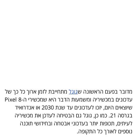
בריאות
תרבות
ופנאי
תיירות
TOP-
5
המילון
מדובר בפעם הראשונה ש
גוגל
מתחייבת לזמן ארוך כל כך של
הכלכלי
עדכונים במכשיריה ומשמעות הדבר היא שמכשירי ה-Pixel 8
שיוצאים היום, יזכו לעדכונים עד שנת 2030 או אנדרואיד
פודקאסט
בגרסה 21. כמו כן, גוגל גם הבטיחה לעדכן את מכשיריה
לעיתים, תכופות יותר בעדכוני אבטחה ובחידושי תוכנה
40
נוספים לאורך כל התקופה.
UNDER