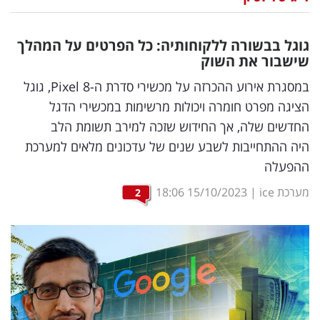
נדל"ן
גוגל בבשורה ללקוחותיה: כל הפרטים על המהלך
דיגיטל
שישבור את השוק
וטק
במסגרת אירוע ההכרזה על מכשירי סדרת ה-Pixel 8, גוגל
הציגה מפרט חומרה ויכולות מרשימות במכשירי הדגל
שיווק
החדשים שלה, אך החידוש שזכה למירב תשומת הלב
ופרסום
היה ההתחייבות לשבע שנים של עדכונים מלאים למערכת
ההפעלה
משפט
מערכת ice
|
15/10/2023
18:06
2
מדדים
ומחקרים
דעות
רכילות
עסקית