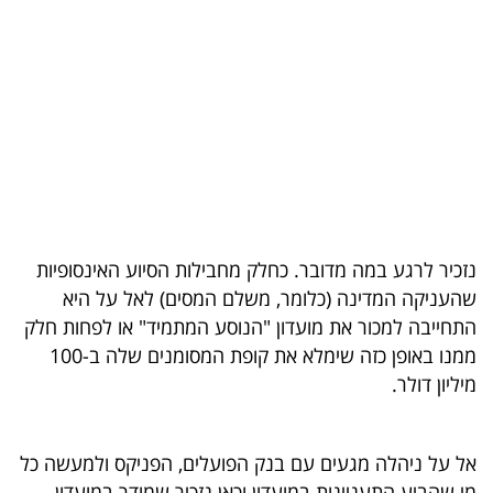
בריאות
תרבות
ופנאי
תיירות
TOP-
5
נזכיר לרגע במה מדובר. כחלק מחבילות הסיוע האינסופיות
שהעניקה המדינה (כלומר, משלם המסים) לאל על היא
המילון
התחייבה למכור את מועדון "הנוסע המתמיד" או לפחות חלק
הכלכלי
ממנו באופן כזה שימלא את קופת המסומנים שלה ב-100
מיליון דולר.
פודקאסט
40
אל על ניהלה מגעים עם בנק הפועלים, הפניקס ולמעשה כל
UNDER
מי שהביע התעניינות במועדון וכאן נזכיר שמודר במועדון