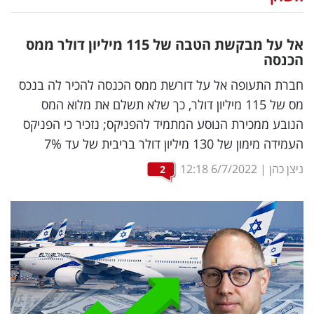
נדל"ן
אל על מבקשת הטבה של 115 מיליון דולר ממס
דיגיטל
הכנסה
וטק
חברת התעופה אל על דורשת ממס הכנסה להכיר לה בנכס
מס של 115 מיליון דולר, כך שלא תשלם את מלוא המס
שיווק
הנובע ממכירת הנוסע המתמיד להפניקס; נזכיר כי הפניקס
ופרסום
העמידה מימון של 130 מיליון דולר בריבית של עד 7%
משפט
ניצן כהן
|
6/7/2022
12:18
2
מדדים
ומחקרים
דעות
רכילות
עסקית