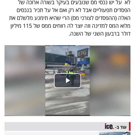
לא על יש נכסי מס שנובעים בעיקר בשורה ארוכה של
פרסמו
הפסדים תפעוליים אבל לא רק ואם אל על תכיר בנכסים
באייס
האלה (ההפסדים לצורכי מס) הרי שהיא תימנע מלשלם את
מלוא המס למדינה וזה יוצר לה רווחים ממס של 115 מיליון
עקבו
דולר ברבעון השני של השנה.
אחרינו:
עוד ב-