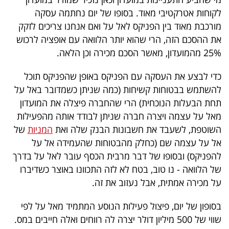
40
לקוחות אטרקטיבי מאוד. בסופו של יום נחתמה עסקה
מורכבת מאוד בין הפניקס לאל על ואם אנחנו צריכים לזקק
את ההסכם הזה, הרי שהוא יותר הלוואה עם אופציה לרכוש
שיתופי
25% מהמועדון, מאשר הסכם מכירה וכן הלאה.
פעולה
כדי לבצע את העסקה עם הפניקס באופן שהפניקס תוכל
להשתמש בבטוחות קשיחות (כמה שניתן כשמדובר באל על
תחת הבעלות הנוכחית) הרי שהחברה פיצלה את המועדון
דרושים
מאל על עצמה ויצרה חברה שניתן לבודד אותה מהפעילות
השוטפת, לשעבד את חשבונות הבנק שלה ואת
המניות
של
ניוזלטרים
אל על עצמה שם (כחלק מהבטוחות שהעמידה אל על
להפניקס) ובסופו של דבר מרבית הכסף עובר לאל על בדרך
של הלוואה - נו טוב, בטח לא לזה התכוונו באוצר כשדיברו
מייל
על מכירה אמתית, אבל נעזוב את זה.
אדום
בסופון של יום, פיצול פעילות הנוסע המתמיד מאל על לפי
שווי של 500 מיליון דולר יצרה לה רווחים ואלה חייבים במס.