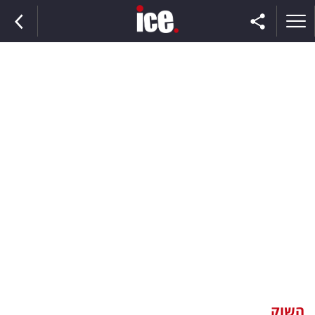
ראשי
הנבחרת
השוק
תקשורת
ומדיה
כסף
וצרכנות
השוק