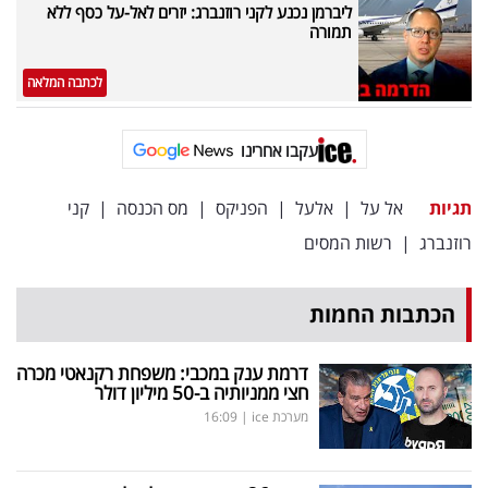
ליברמן נכנע לקני רוזנברג: יזרים לאל-על כסף ללא
תמורה
לכתבה המלאה
עקבו אחרינו
תגיות
אל על
|
אלעל
|
הפניקס
|
מס הכנסה
|
קני
רוזנברג
|
רשות המסים
הכתבות החמות
דרמת ענק במכבי: משפחת רקנאטי מכרה
חצי ממניותיה ב-50 מיליון דולר
מערכת ice
|
16:09