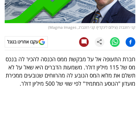
קריפטו
ויראלי
קני רוזנברג (צילום לינקדין/ קני רוזנברג, Magma Images)
טלוויזיה
עקבו אחרינו בגוגל
עסקי
חברת התעופה אל על מבקשת ממס הכנסה להכיר לה בנכס
ספורט
מס של 115 מיליון דולר. משמעות הדברים היא שאל על לא
תשלם את מלוא המס הנובע לה מהרווחים שנובעים ממכירת
קריירה
מועדון "הנוסע המתמיד" לפי שווי של 500 מיליון דולר.
ולימודים
מינויים
רייטינג
רכב