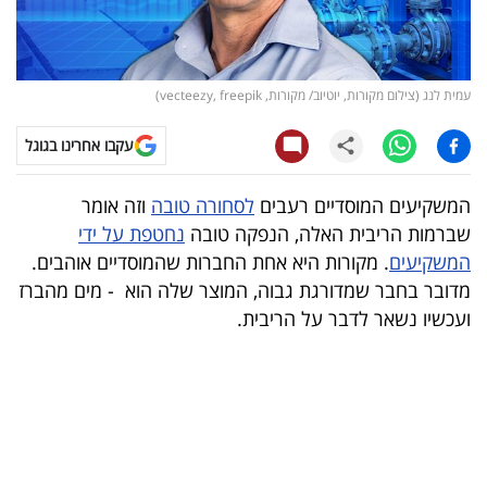
קריפטו
ויראלי
עמית לנג (צילום מקורות, יוטיוב/ מקורות, vecteezy, freepik)
טלוויזיה
עקבו אחרינו בגוגל
עסקי
המשקיעים המוסדיים רעבים
לסחורה טובה
וזה אומר
ספורט
שברמות הריבית האלה, הנפקה טובה
נחטפת על ידי
המשקיעים
. מקורות היא אחת החברות שהמוסדיים אוהבים.
קריירה
מדובר בחבר שמדורגת גבוה, המוצר שלה הוא - מים מהברז
ולימודים
ועכשיו נשאר לדבר על הריבית.
מינויים
רייטינג
רכב