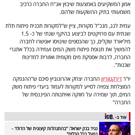
פרסמו
אמון המשקיעים באמצעות שיבוץ אג"ח החברה כרכיב
משמעותי בתיק ההשקעות שלהם.
באייס
עמית לנג, מנכ"ל מקורות, ציין ש"למקורות תכנית פיתוח תלת
עקבו
שנתית עם פרויקטים לביצוע בהיקף שנתי של כ- 1.5
אחרינו:
מיליארד שקלים, כך שהכספים שיגויסו יאפשרו לחברה
להמשיך את תנופת פיתוח משק המים ועמידה בכלל אתגרי
החברה, לרבות אספקת מים מקומית ואזורית למדינות
שכנות".
יו"ר
דירקטוריון
החברה יצחק אהרונוביץ סיכם ש"ההנפקה
המוצלחת צפויה לסייע למקורות לעמוד ביעדי פיתוח משק
המים, תוך שמירה על חוזקה ואיתנותה הפיננסית של
החברה"
עוד ב-
נגיד בנק ישראל: "בהתנהלות קיצונית של הדולר -
נפעל בכל הכלים"