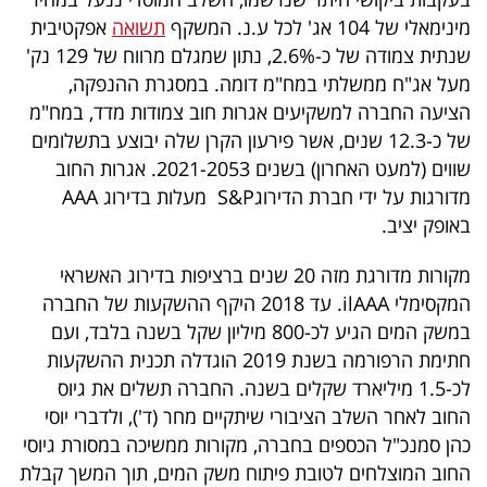
40
מינימאלי של 104 אג' לכל ע.נ. המשקף
תשואה
אפקטיבית
שנתית צמודה של כ-2.6%, נתון שמגלם מרווח של 129 נק'
מעל אג"ח ממשלתי במח"מ דומה. במסגרת ההנפקה,
שיתופי
הציעה החברה למשקיעים אגרות חוב צמודות מדד, במח"מ
פעולה
של כ-12.3 שנים, אשר פירעון הקרן שלה יבוצע בתשלומים
שווים (למעט האחרון) בשנים 2021-2053. אגרות החוב
מדורגות על ידי חברת הדירוגS&P מעלות בדירוג AAA
באופק יציב.
דרושים
מקורות מדורגת מזה 20 שנים ברציפות בדירוג האשראי
ניוזלטרים
המקסימלי ilAAA. עד 2018 היקף ההשקעות של החברה
במשק המים הגיע לכ-800 מיליון שקל בשנה בלבד, ועם
חתימת הרפורמה בשנת 2019 הוגדלה תכנית ההשקעות
מייל
לכ-1.5 מיליארד שקלים בשנה. החברה תשלים את גיוס
אדום
החוב לאחר השלב הציבורי שיתקיים מחר (ד'), ולדברי יוסי
כהן סמנכ"ל הכספים בחברה, מקורות ממשיכה במסורת גיוסי
החוב המוצלחים לטובת פיתוח משק המים, תוך המשך קבלת