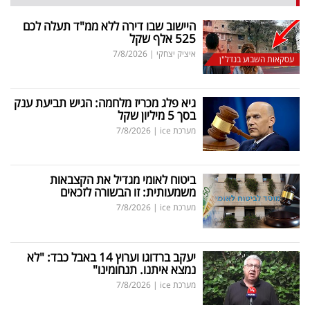
היישוב שבו דירה ללא ממ"ד תעלה לכם
525 אלף שקל
איציק יצחקי
|
7/8/2026
עסקאות השבוע בנדל"ן
גיא פלג מכריז מלחמה: הגיש תביעת ענק
בסך 5 מיליון שקל
מערכת ice
|
7/8/2026
ביטוח לאומי מגדיל את הקצבאות
משמעותית: זו הבשורה לזכאים
מערכת ice
|
7/8/2026
יעקב ברדוגו וערוץ 14 באבל כבד: "לא
נמצא איתנו. תנחומינו"
מערכת ice
|
7/8/2026