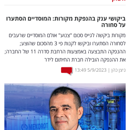
נדל"ן
ביקושי ענק בהנפקת מקורות: המוסדיים הסתערו
דיגיטל
על סחורה
וטק
מקורות ביקשה לגייס סכום "צנוע" אולם המוסדיים שרעבים
לסחורה הסתערו וביקשו לקנות פי 3 מהסכום שהוצע;
שיווק
ההנפקה התבצעה באמצעות הרחבת סדרה 11 של החברה;
ופרסום
את ההנפקה הובילה חברת החיתום לידר
משפט
ניצן כהן
|
5/9/2023
13:49
מדדים
ומחקרים
דעות
רכילות
עסקית