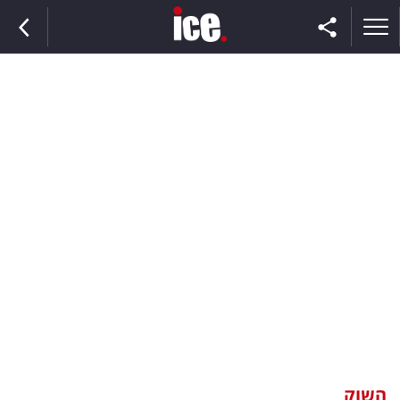
ראשי
הנבחרת
השוק
תקשורת
ומדיה
כסף
וצרכנות
השוק