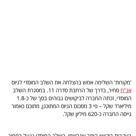
בריאות
תרבות
ופנאי
תיירות
TOP-
5
'מקורות' השלימה אמש בהצלחה את השלב המוסדי לגיוס
המילון
אג"ח
סחיר, בדרך של הרחבת סדרה 11. במסגרת השלב
הכלכלי
המוסדי, זכתה החברה לביקושים גבוהים בסך של כ-1.8
מיליארד שקל – פי 3 מסכום הגיוס המתוכנן, מתוכם כאמור
פודקאסט
גייסה החברה כ-620 מיליון שקל.
40
UNDER
בעקבות ביקושי היתר שנרשמו, השלב המוסדי ננעל במחיר