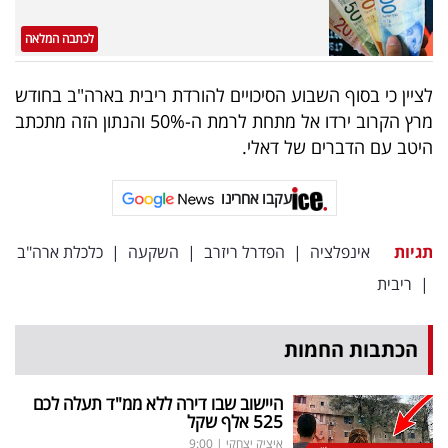
פרסמו
באייס
לכתבה המלאה
עקבו
לציין כי בסוף השבוע הסיכויים להורדת ריבית בארה"ב בחודש
מרץ הקרוב ירדו אל מתחת לרמת ה-50% והנתון הזה מתכתב
אחרינו:
היטב עם הדברים של דאלי.
עקבו אחרינו
תגיות
אינפלציה
|
הפדרל ריזרב
|
השקעה
|
כלכלת ארה"ב
|
ריבית
הכתבות החמות
היישוב שבו דירה ללא ממ"ד תעלה לכם
525 אלף שקל
איציק יצחקי
|
9:00