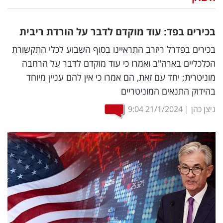
נדל"ן
בכירים בפד: עוד מוקדם לדבר על הורדת ריבית
דיגיטל
בכירים בפדרל ריזרב התראיינו בסוף השבוע לכלי התקשורת
וטק
הכלכליים בארה"ב ואמרו כי עוד מוקדם לדבר על הרחבה
מוניטרית; יחד עם זאת, הם אמרו כי אין להם עניין מיוחד
שיווק
בהידוק התנאים המוניטריים
ופרסום
ניצן כהן
|
21/1/2024
9:04
משפט
מדדים
ומחקרים
דעות
רכילות
עסקית