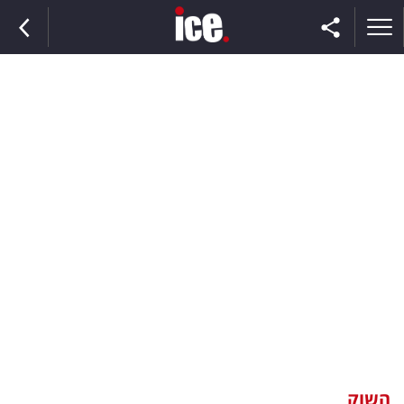
ראשי
הנבחרת
השוק
תקשורת
ומדיה
כסף
וצרכנות
השוק