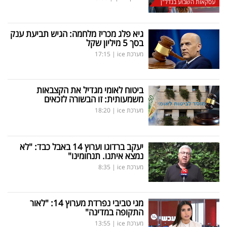
עסקאות השבוע בנדל"ן
גיא פלג מכריז מלחמה: הגיש תביעת ענק
בסך 5 מיליון שקל
מערכת ice
|
17:15
ביטוח לאומי מגדיל את הקצבאות
משמעותית: זו הבשורה לזכאים
מערכת ice
|
18:20
יעקב ברדוגו וערוץ 14 באבל כבד: "לא
נמצא איתנו. תנחומינו"
מערכת ice
|
8:35
מגי טביבי נפרדת מערוץ 14: "לאור
התקופה במדינה"
מערכת ice
|
13:55