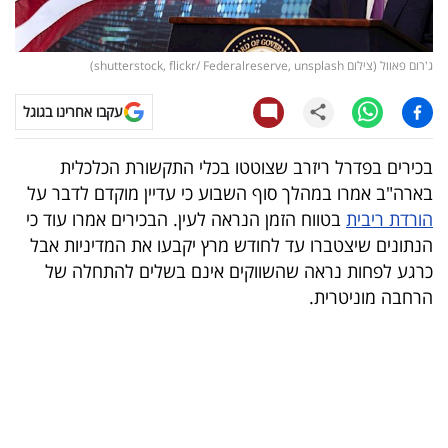
קריפטו
ג'רום פאוול (צילום shutterstock, flickr/ Federalreserve, unsplash)
ויראלי
עקבו אחרינו בגוגל
טלוויזיה
בכירים בפדרל ריזרב שצוטטו בכלי התקשורת הכלכלית
עסקי
בארה"ב אמרו במהלך סוף השבוע כי עדיין מוקדם לדבר על
ספורט
הורדת ריבית
בטווח הזמן הנראה לעין. הבכירים אמרו עוד כי
הנתונים שיצטברו עד לחודש מרץ יקבעו את המדיניות אבל
קריירה
כרגע לפחות נראה שהשווקים אינם בשלים להתחלה של
ולימודים
הרחבה מוניטרית.
מינויים
רייטינג
רכב