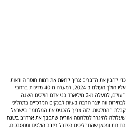
בריאות
תרבות
ופנאי
תיירות
TOP-
5
כדי להבין את הדברים צריך לראות את רמות חוסר הוודאות
המילון
אליו הולך העולם ב-2024. למעלה מ-40 מדינות ברחבי
הכלכלי
העולם, למעלה מ-2 מיליארד בני אדם הולכים השנה
לבחירות וזה יוצר הרבה בעיות לבנקים המרכזיים בתהליכי
פודקאסט
קבלת ההחלטות. לזה צריך להכניס את המלחמה בישראל
40
שעלולה להיגרר למלחמה אזורית שתסבך את ארה"ב בשנת
בחירות ומכאן שהתהליכים בפדרל ריזרב הולכים ומתסבכים.
UNDER