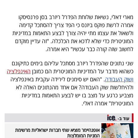
40
מארי דאלי, נשיאת שלוחת הפדרל ריזרב בסן פרנסיסקו
אמרה לרשת פוקס ביזנס כי הפד צריך להסתכל קדימה
שיתופי
ולשאול את עצמו מתי יהיה צורך לבצע התאמות במדיניות
פעולה
המוניטרית כדי שלא לדכא את הכלכלה. "זה עדיין מוקדם
לחשוב שזה קורה כבר עכשיו" היא אמרה.
שני נתונים שהפדרל ריזרב מסתכל עליהם בימים כתיקונם
דרושים
כשהוא מדבר על המדיניות המוניטרית הם כמובן
האינפלציה
ושוק העבודה
. "האם יש סימנים לירידה עקבית באינפלציה
ניוזלטרים
ולהיחלשות שוק העבודה? אם אחד מהנתונים האלה לא
מצביע כרגע על מצב בו יש לבצע התאמות במדיניות
המוניטרית" אמרה דאלי.
מייל
אדום
עוד ב-
אופנהיימר מוציא שתי חברות ישראליות מרשימת
המניות המומלצות