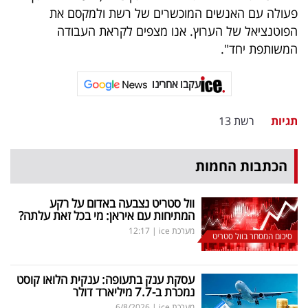
פרסמו
פעולה עם האנשים המוכשרים של רשת ולמקסם את
באייס
הפוטנציאל של הערוץ. אנו מצפים לקראת העבודה
המשותפת יחד".
עקבו
אחרינו:
עקבו אחרינו
תגיות
רשת 13
הכתבות החמות
וול סטריט נצבעה באדום על רקע
המתיחות עם איראן: מי בכל זאת עלתה?
מערכת ice
|
12:17
סיכום המסחר בוול סטריט
עסקת ענק בתעופה: ענקית הלואו קוסט
נמכרת ב-7.7 מיליארד דולר
מערכת ice
|
6/8/2026