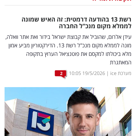
נדל"ן
רשת 13 בהודעה דרמטית: זה האיש שמונה
דיגיטל
לממלא מקום מנכ"ל החברה
וטק
עידן אלרום, שהוביל את קבוצת ישראל בידור ואת אתר וואלה,
מונה לממלא מקום מנכ"ל רשת 13. הדירקטוריון מביע אמון
שיווק
מלא ביכולתו למקסם את פוטנציאל הערוץ בתקופה
ופרסום
המאתגרת
משפט
מערכת ice
|
19/5/2026
10:05
2
מדדים
ומחקרים
דעות
רכילות
עסקית