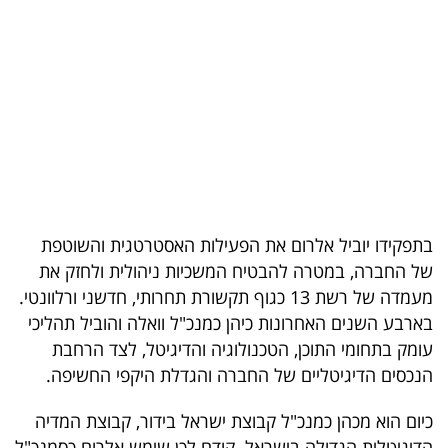
בריאות
תרבות
ופנאי
תיירות
TOP-
5
בתפקידו יוביל אלרום את הפעילות האסטרטגית והשוטפת
של החברה, במטרה להבטיח המשכיות ניהולית ולחזק את
המילון
מעמדה של רשת 13 כגוף תקשורת תחרותי, חדשני ורלוונטי.
הכלכלי
בארבע השנים האחרונות כיהן כמנכ"ל וואלה והוביל תהליכי
עומק בתחומי התוכן, הטכנולוגיה והדיגיטל, לצד הרחבת
פודקאסט
הנכסים הדיגיטליים של החברה והגדלת היקפי החשיפה.
40
כיום הוא מכהן כמנכ"ל קבוצת ישראל בידור, קבוצת המדיה
UNDER
הדיגיטלית הגדולה בישראל. קודם לכן שימש אלרום כסמנכ"ל