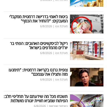
ביטוח לאומי בדרישה דרמטית ממקבלי
המענקים: "להחזיר את הכסף"
מערכת ice
|
6/8/2026
ריקול לביסקוויטים האהובים: הפתי בר
יורדים מהמדפים בישראל
מערכת ice
|
6/8/2026
צופית גרנט בקריאה דרמטית: "תימנעו
מזה ותצילו את עצמכם"
מערכת ice
|
6/8/2026
תשכחו מכל מה שידעתם על תחליפי חלב:
הפיתוח שמביא חוויית יוגורט מושלמת
בשיתוף שטראוס
|
6/8/2026