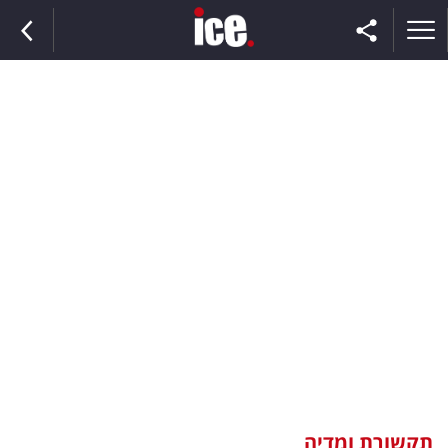
ראשי
הנבחרת
השוק
תקשורת
ומדיה
כסף
וצרכנות
תקשורת ומדיה