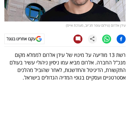
קריפטו
ויראלי
עידן אלרום (צילום עופר חג'יוב, מערכת אייס)
טלוויזיה
עקבו אחרינו בגוגל
עסקי
רשת 13 מודיעה על מינויו של עידן אלרום לממלא מקום
ספורט
מנכ"ל החברה. אלרום מביא עמו ניסיון ניהולי עשיר בעולם
התקשורת, הדיגיטל והחדשנות, לאחר שהוביל מהלכים
קריירה
אסטרטגיים ועסקיים בגופי המדיה הגדולים בישראל.
ולימודים
מינויים
רייטינג
רכב