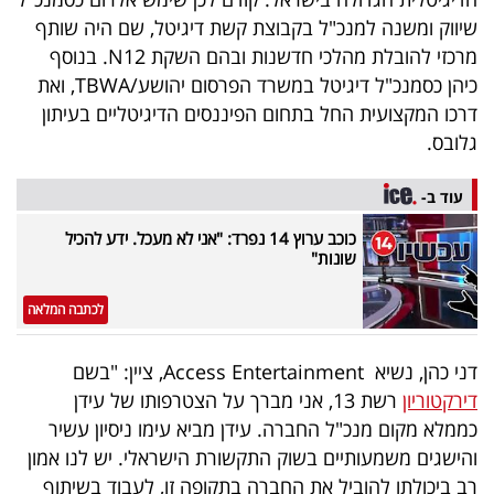
40
שיווק ומשנה למנכ"ל בקבוצת קשת דיגיטל, שם היה שותף
מרכזי להובלת מהלכי חדשנות ובהם השקת N12. בנוסף
כיהן כסמנכ"ל דיגיטל במשרד הפרסום יהושע/TBWA, ואת
שיתופי
דרכו המקצועית החל בתחום הפיננסים הדיגיטליים בעיתון
פעולה
גלובס.
עוד ב-
כוכב ערוץ 14 נפרד: "אני לא מעכל. ידע להכיל
דרושים
שונות"
ניוזלטרים
לכתבה המלאה
דני כהן, נשיא Access Entertainment, ציין: "בשם
מייל
דירקטוריון
רשת 13, אני מברך על הצטרפותו של עידן
אדום
כממלא מקום מנכ"ל החברה. עידן מביא עימו ניסיון עשיר
והישגים משמעותיים בשוק התקשורת הישראלי. יש לנו אמון
רב ביכולתו להוביל את החברה בתקופה זו, לעבוד בשיתוף