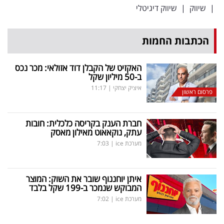
|
שיווק
|
שיווק דיגיטלי
הכתבות החמות
האקזיט של הקבלן דוד אזולאי: מכר נכס
ב-50 מיליון שקל
איציק יצחקי
|
11:17
פרסום ראשון
חברת הענק בקריסה כלכלית: חובות
עתק, נוקאאוט מאילון מאסק
מערכת ice
|
7:03
איתן יוחננוף שובר את השוק: המוצר
המבוקש שנמכר ב-199 שקל בלבד
מערכת ice
|
7:02