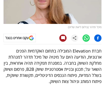
קריפטו
ויראלי
מיכל תדהר (צילום ליאת שליט)
טלוויזיה
עקבו אחרינו בגוגל
עסקי
ספורט
חברת Elevation המובילה בתחום האקדמיות הפנים
ארגוניות, הודיעה היום על מינויה של מיכל תדהר למנהלת
קריירה
מחלקת השיווק בחברה. במסגרת תפקידה תהיה אחראית, בין
ולימודים
השאר על; תכנון ובניית אסטרטגיית שיווק B2B, פרסום ושיווק
בשלל המדיות, פיתוח הנכסים הדיגיטליים, תקשורת שיווקית,
מינויים
פיתוח המותג וניהול צוות השיווק.
רייטינג
רכב