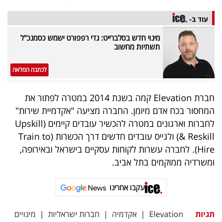
פרסמו
באייס
עוד ב-
מינוי חדש בסלברייט: גדי רפפורט ישמש כסמנכ"ל
עקבו
תשתיות מחשוב
אחרינו:
לכתבה המלאה
חברת Elevation קמה בשנת 2014 במטרה לפתור את
המחסור בכח אדם מיומן. החברה מציעה "אקדמיית שירות"
לחברות וארגונים במטרה להכשיר עובדים קיימים (Upskill
& Reskill) ולגייס עובדים חדשים דרך הכשרות (Train to
Hire). לחברה עשרות לקוחות עסקיים בישראל ובאירופה,
ומשרדיה ממוקמים בתל אביב.
עקבו אחרינו
תגיות
Elevation
|
אקדמיה
|
חברות ישראליות
|
מינויים