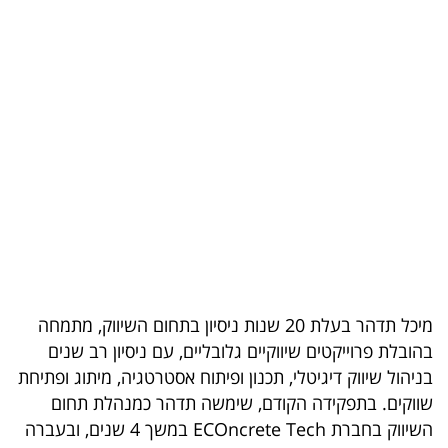
בריאות
תרבות
ופנאי
תיירות
TOP-
5
המילון
הכלכלי
מיכל תדהר בעלת 20 שנות ניסיון בתחום השיווק, מתמחה
בהובלת פרוייקטים שיווקיים גלובליים, עם ניסיון רב שנים
פודקאסט
בניהול שיווק דיגיטלי, תכנון ופיתוח אסטרטגיה, מיתוג ופתיחת
שווקים. בתפקידה הקודם, שימשה תדהר כמנהלת תחום
40
השיווק בחברת ECOncrete Tech במשך 4 שנים, ובעברה
UNDER