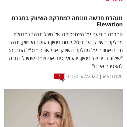
נדל"ן
מנהלת חדשה מונתה למחלקת השיווק בחברת
דיגיטל
Elevation
וטק
החברה הודיעה על הצטרפותה של מיכל תדהר כמנהלת
מחלקת השיווק. עם כ-20 שנות ניסיון בעולם השיווק, תדהר
שיווק
תהיה אמונה על מחלקת השיווק. אבי שניר מנכ"ל החברה:
ופרסום
"שילוב נדיר של ניסיון, ידע וערכים. אני שמח שמיכל בחרה
להצטרף אלינו"
משפט
מערכת ice
|
5/7/2022
11:32
1
מדדים
ומחקרים
דעות
רכילות
עסקית