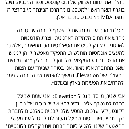
ניהלה את תחום השיווק של ונוס קונספט וכפר המכביה. מיכל
40
בוגרת תואר ראשון למשפטים מהמרכז הבינתחומי בהרצליה
ותואר MBA מאוניברסיטת בר אילן.
שיתופי
מיכל תדהר: "אני מתרגשת להצטרף לחברה שהגדירה
פעולה
מחדש את תחום הלמידה הארגונית ויוצרת הזדמנויות
לארגונים לא רק לגייס את הטאלנטים הכי מתאימים, אלא גם
להעצים אוכלוסיות מוחלשות. התפקיד מאפשר לי הן לממש
את הניסיון והידע המקצועי שלי והן להיות חלק מחזון מדהים
דרושים
שאני מתחברת אליו מאוד. אני בטוחה שביחד עם הצוות
המעולה של Elevation, נמשיך להצמיח את החברה קדימה
ניוזלטרים
ולהרחיב את הפעילות בארץ ובעולם״.
אבי שניר, מייסד ומנכ"ל Elevation: "אני שמח שמיכל
מייל
בחרה להצטרף אלינו- נדיר למצוא שילוב כזה של ניסיון
אדום
רלוונטי, ידע וערכים. המסע שלנו לבניית טאלנטים לחברות
רק התחיל, ואני בטוח שמיכל תעזור לנו להגדיל את מעגלי
ההשפעה שלנו ולהגיע ליותר חברות ויותר קהלים רלוונטיים"