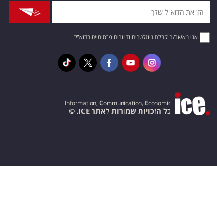
אני מאשר/ת קבלת ניוזלטרים ודיוורים פרסומיים בדוא"ל
I
nformation,
C
ommunication,
E
conomic
כל הזכויות שמורות לאתר ICE. ©