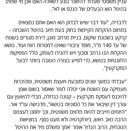
עניין משפטי שעלול להיווצר נוגע לשאלה האם אכן מי שחויב
בהיטל הוא הבעלים של הנכס או לא".
לדבריה, "עוד דבר שיש לבדוק הוא האם אתם נמצאים
בתחום ההקלות הקיימות בחוק בעת חיוב בהיטל השבחה -
קרקע בשכונת שיקום, בניית מרחב מוגן, דירת מגורים בשטח
של עד 140 מ"ר, מוסד ציבורי שאינו למטרות רווח ועוד. נושא
ההקלות הנו נרחב וסבוך ויש להכירו לעומק, כולל הפסיקות
הלוונטיות בנושא, כדי לסייע בצורה הטובה ביותר לבעל
המקרקעין".
"עבדתי במשך שנים כתובעת ויועצת משפטית, ומהיכרות
מעמיקה עם השטח אני יכולה לומר שאסור בשום אופן
להיכנס לעסקת מקרקעין – קטנה כגדולה, מבלי להיוועץ עם
עורך דין שיבאר את כל הסוגיות בנושא", מדגישה עו"ד אור.
"היזמים חייבים להיות מלווים משפטית, וכך יחסכו לעצמם
הרבה כאב ראש, ביורוקרטיה ולא מעט כסף. במציאות
הנוכחית, הרוב הגדול אומר 'אמן' ומשלם מיד את ההיטל