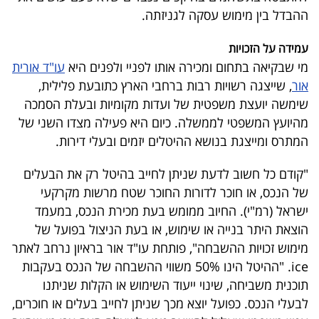
פרסמו
ההבדל בין מימוש עסקה לגניזתה.
באייס
עמידה על הזכויות
עקבו
מי שבקיאה בתחום ומכירה אותו לפניי ולפנים היא
עו"ד אורית
אור
, שייצגה רשויות רבות ברחבי הארץ כתובעת פלילית,
אחרינו:
שימשה יועצת משפטית של ועדות מקומיות ובעלת הסמכה
מהיועץ המשפטי לממשלה. כיום היא פעילה מצדו השני של
המתרס ומייצגת בנושא ההיטלים יזמים ובעלי דירות.
"קודם כל חשוב לדעת שניתן לחייב בהיטל רק את הבעלים
של הנכס, או חוכר לדורות החוכר שטח מרשות מקרקעי
ישראל (רמ"י). החיוב ממומש בעת מכירת הנכס, במעמד
הוצאת היתר בנייה או שימוש, או בעת הניצול בפועל של
מימוש זכויות ההשבחה", פותחת עו"ד אור בראיון נרחב לאתר
ice
. "ההיטל הינו 50% משווי ההשבחה של הנכס בעקבות
תוכנית משביחה, שינוי ייעוד השימוש או הקלות שניתנו
לבעלי הנכס. כפועל יוצא מכך שניתן לחייב בעלים או חוכרים,