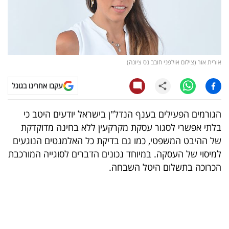
קריפטו
ויראלי
אורית אור (צילום אולפני חובב נס ציונה)
טלוויזיה
עקבו אחרינו בגוגל
עסקי
ספורט
הגורמים הפעילים בענף הנדל"ן בישראל יודעים היטב כי
בלתי אפשרי לסגור עסקת מקרקעין ללא בחינה מדוקדקת
קריירה
של ההיבט המשפטי, כמו גם בדיקת כל האלמנטים הנוגעים
ולימודים
למיסוי של העסקה. במיוחד נכונים הדברים לסוגייה המורכבת
הכרוכה בתשלום
היטל השבחה
.
מינויים
רייטינג
רכב