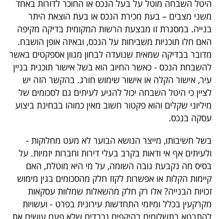
היטל השבחה מוטל על בעל הנכס או החוכר לדורות באחד
40
משני מצבים – בעת מכירת הנכס או בעת הוצאת היתר
בנייה. במסגרת זו מבצעת הרשות המקומית בדיקה מקיפה
האם חלו תוכניות משביחות על הנכס, ובאיזה אופן הושבח.
שיתופי
מדובר בבדיקה שמאית שנועדה לבחון מגוון אספקטים באשר
פעולה
להשבחת הנכס - כאשר החיוב הוא בשל אישור תוכנית בניין
עיר, אישור הקלה או אישור
שימוש חורג
. בהקשר הזה יש
לציין כי היטל השבחה יכול להגיע לעיתים גם לסכומים של
מיליוני שקלים והוא פקטור חשוב מאין כמוהו בבחינת ביצוע
דרושים
עסקה בנכס.
ניוזלטרים
בשל חשיבותו, מייצר הנושא הבוער לא מעט מחלוקות -
ולעיתים אף אי ודאות בקרב בעלי דירות וחברות יזמיות. על
בסיס מה נקבעת גובה השומה, על מי היא מוטלת, האם
מייל
קיימות הקלות או אפשרות לקזז חלק מהסכומים בגין מימוש
אדום
זכויות הבנייה? אלו רק חלק מהשאלות שמלוות עסקאות
מקרקעין בכלל ומיזמי
התחדשות עירונית
בפרט - ועשויות
להתבטא בתשלומים בהיקפים נכבדים שלא פעם עושים את