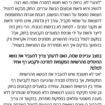
"לצערי לא. נראה כי הוא חוטא למטרה אותה הוא רצה
להשיג והיא ודאות וצמצום הגשת עררים. החוק מבקש להטיל
הוצאות נוספות על האזרח הפשוט, דוגמת אגרות המתווספות
להוצאות על שמאי מקביל, עורך דין וכדומה, ואינו מייצר ודאות
או מקצר זמנים – לפחות לא בניסוחו הנוכחי. הרי ניתן היה
לייצר ודאות על ידי אכיפת המועדים הקבועים בחוק, אבל
במקום לטפל בבעיה מהשורש, מסמנים מטרה אקראית ורק
בהמשך בודקים איך היא מסתדרת עם המציאות בשטח".
במצב עניינים שכזה, האם לדעתך צריך להעביר את נושא
ההיטלים מהרשויות המקומיות למדינה ולקבוע רף אחיד
לכולם?
"אני לא חושבת שיש להעביר את הנושא מהרשויות
המקומיות, אך בהחלט סבורה שהגיעה העת לקביעת רף
אחיד בין הרשויות השונות, עמידה במועדים הקבועים בחוק
וכן שינוי חקיקתי בנוגע לנושאים הלא מטופלים שנותרים ללא
מענה משפטי ומלאים בפסיקות סותרות. בהקשר זה צריך
להבהיר כי ישנם נושאים רבים הנוגעים להיטל השבחה וטרם