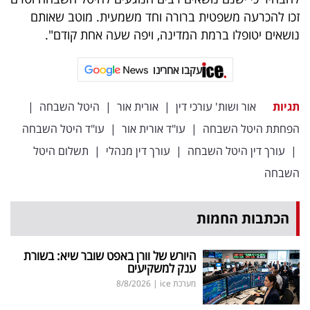
זכו להכרעה משפטית ברורה וחד משמעית. מוטב שאותם
נושאים יטופלו ברמת המדינה, ויפה שעה אחת קודם".
עקבו אחרינו
תגיות
אור ושות' עורכי דין
|
אורית אור
|
היטל השבחה
|
הפחתת היטל השבחה
|
עו"ד אורית אור
|
עו"ד היטל השבחה
|
עורך דין היטל השבחה
|
עורך דין מנהלי
|
תשלום היטל
השבחה
הכתבות החמות
היורש של וורן באפט שובר שיא: בשורת
ענק למשקיעים
מערכת ice
|
8/8/2026