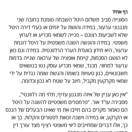
רף אחיד
הסוגייה סביב תשלום היטל השבחה טומנת בחובה שני
מנגנוני ערעור, במידה והושת על יזמים או בעלי דירה היטל
שלא לשביעות רצונם – פנייה לשמאי מכריע או לערוץ
משפטי. במידה והוגשה השגה משפטית על היטל דוגמת
ערעור, היא תידון בוועדת הערר הרלוונטית. במידה וגם כאן
לא הושגו הסכמות, קיימת אופציה של ערכאה שנייה בדמות
ערעור למחוזי. מנגד, שמאי מכריע עוסק נטו בנושאים
חשבונאיים, כגון טעויות בשומה והגשת שומה נגדית על ידי
שמאי מקרקעין מקביל, חיוב על שטח לא נכון וכדומה.
"אין כאן עניין של איזה מנגנון עדיף, תלוי מה רלוונטי",
מסבירה עו"ד אור. "פרמטרים משפטיים להשגה על היטל
הם כאמור מקרים בהם חייבו את מי שאינו הבעלים של הנכס
או הקרקע, או במידה וישנה זכאות לפטורים והקלות. כך או
כך, אלו דברים שמחייבים ליווי משפטי רציף מצד עורך דין