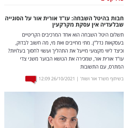
נדל"ן
חבות בהיטל השבחה: עו"ד אורית אור על הסוגייה
דיגיטל
שבלעדיה אין עסקת מקרקעין
וטק
תשלום היטל השבחה הוא אחד המרכיבים הקריטיים
בעסקאות נדל"ן. מתי מחייבים ואת מי, מה חשוב לבדוק,
שיווק
וכיצד ליווי מקצועי מייעל את התהליך ועשוי לחסוך בעלויות?
ופרסום
עו"ד אורית אור, שמכירה את הנושא הבוער משני צדי
המתרס, עם התשובות
משפט
בשיתוף משרד אור ושות'
|
26/10/2021
12:09
מדדים
ומחקרים
דעות
רכילות
עסקית