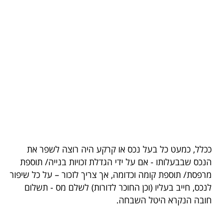
בריאות
תרבות
ופנאי
תיירות
TOP-
5
המילון
ככלל, כמעט כל בעל נכס או קרקע היה רוצה לשפר את
הכלכלי
הנכס שבבעלותו - אם על ידי הגדלת זכויות בנייה/ תוספת
מרפסת/ תוספת קומה וכדומה, אך צריך לזכור – על כל שיפור
פודקאסט
לנכס, חייב בעליו (וכן החוכר לדורות) לשלם מס - תשלום
40
חובה הנקרא היטל השבחה.
UNDER