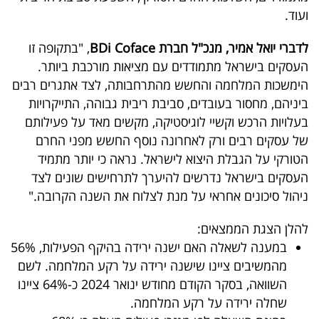
ועוד.
בריאות
לדברי יואל אמיר, מנכ"ל חברת BDi Coface
, "בתקופה זו
תרבות
העסקים בישראל מתמודדים עם מציאות מורכבת ביותר.
ופנאי
הימשכות המלחמה והחשש מהתרחבותה, לצד אתגרים רבים
ביניהם, מחסור בעובדים, סביבת ריבית גבוהה, התייקרויות
תיירות
בעלויות הרכש וקשיי לוגיסטיקה, מקשים מאד על פעילותם
של עסקים רבים ורק לאחרונה נוסף החשש מפני החרם
TOP-
הטורקי על הגבלת היצוא לישראל. נראה כי יותר מתמיד
5
העסקים בישראל נדרשים להיערך לתרחישים שונים לצד
ניהול סיכונים אחראי על מנת לצלוח את השנה הקרובה."
המילון
הכלכלי
להלן הצגת הממצאים:
במענה לשאלה האם ישנה ירידה בהיקף הפעילות, 56%
פודקאסט
מהמשיבים ציינו שישנה ירידה על רקע המלחמה. לשם
השוואה, בסקר הקודם מחודש ינואר 2024 כ-64% ציינו
40
שחלה ירידה על רקע המלחמה.
UNDER