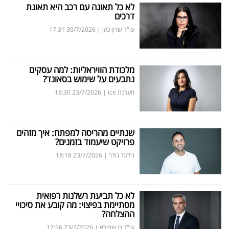
לא כל תאונה עם רכב היא תאונת
דרכים
עו"ד שרון כהן
|
30/7/2026
17:31
מלכודת הוויראליות: למה עסקים
נתבעים על שימוש בסאונד?
מערכת ice
|
23/7/2026
18:30
שנתיים מהריסה למפתח: איך מזהים
פרויקט שיעמוד בזמנים?
גילעד גודר
|
23/7/2026
18:18
לא כל תביעת רשלנות רפואית
מסתיימת בפיצוי: מה קובע את סיכויי
ההצלחה?
עו"ד רן שפירא
|
23/7/2026
17:56