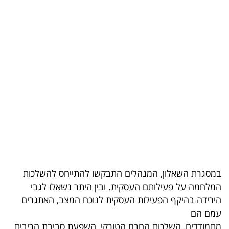
קריפטו
ויראלי
טלוויזיה
עסקי
ספורט
קריירה
ולימודים
מינויים
במסגרת השאלון, המנהלים התבקשו להתייחס להשלכות
המלחמה על פעילותם העסקית. ובין היתר נשאלו לגבי
רייטינג
הירידה בהיקף הפעילות העסקית לנוכח המצב, האתגרים
עמם הם
רכב
מתמודדים, השלכות החרם הטורקי, השפעת סביבת הריבית