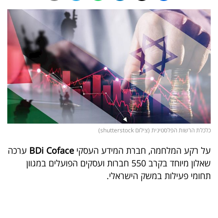
נדל"ן
דיגיטל
וטק
שיווק
ופרסום
משפט
כלכלת הרשות הפלסטינית (צילום shutterstock)
מדדים
על רקע המלחמה, חברת המידע העסקי
BDi Coface
ערכה
ומחקרים
שאלון מיוחד בקרב 550 חברות ועסקים הפועלים במגוון
תחומי פעילות במשק הישראלי.
דעות
רכילות
עסקית