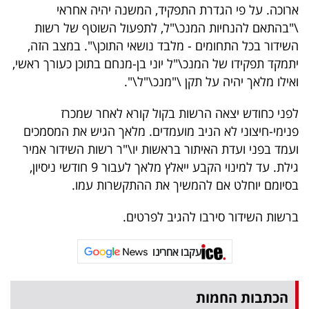
ארוכה. על פי הגדרת התפקיד, המשנה יהיה אחראי
בריאות
\"בהתאם להנחיות המנכ\"ל, לתפעול השוטף של רשות
השידור בכל התחומים - מלבד נושאי התוכן\". במצב הזה,
תרבות
יתמקד תפקידו של המנכ\"ל יוני בן-מנחם בתוכן כעורך ראשי,
ופנאי
ואילו מלאך יהיה על תקן \"מנכ\"ל\".
תיירות
לפני כחודש יצאה הרשות בקול קורא לאחר שמכרז
פנימי-חיצוני לא הניב מועמדים. מלאך הגיש את המסמכים
TOP-
ועמד בפני ועדת האיתור בראשות יו\"ר רשות השידור אמיר
5
גילת. עד למינוי הקבע ייאלץ מלאך לעבור 9 חודשי ניסיון,
בסיומם יוחלט אם להמשיך את ההתקשרות עמו.
המילון
הכלכלי
ברשות השידור סירבו להגיב לפרטים.
פודקאסט
עקבו אחרינו
40
הכתבות החמות
UNDER