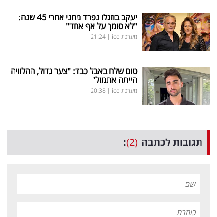
פרסמו
יעקב בוזגלו נפרד מחני אחרי 45 שנה:
באייס
"לא סומך על אף אחד"
מערכת ice
|
21:24
עקבו
אחרינו:
טום שלח באבל כבד: "צער גדול, ההלוויה
הייתה אתמול"
מערכת ice
|
20:38
תגובות לכתבה
(2)
: