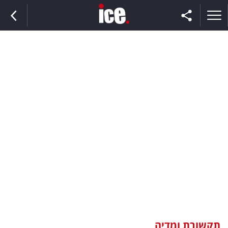
ראשי
הנבחרת
השוק
תקשורת
ומדיה
כסף
וצרכנות
תקשורת ומדיה