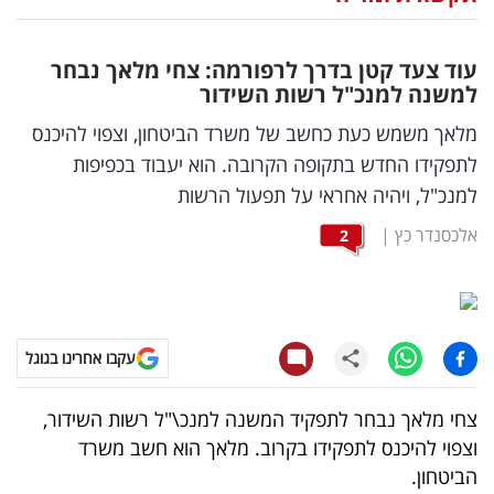
נדל"ן
עוד צעד קטן בדרך לרפורמה: צחי מלאך נבחר
דיגיטל
למשנה למנכ"ל רשות השידור
וטק
מלאך משמש כעת כחשב של משרד הביטחון, וצפוי להיכנס
לתפקידו החדש בתקופה הקרובה. הוא יעבוד בכפיפות
שיווק
למנכ"ל, ויהיה אחראי על תפעול הרשות
ופרסום
אלכסנדר כץ
|
2
משפט
מדדים
ומחקרים
עקבו אחרינו בגוגל
דעות
צחי מלאך נבחר לתפקיד המשנה למנכ\"ל רשות השידור,
וצפוי להיכנס לתפקידו בקרוב. מלאך הוא חשב משרד
רכילות
הביטחון.
עסקית