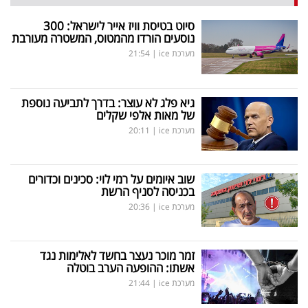
40
סיוט בטיסת וויז אייר לישראל: 300
נוסעים הורדו מהמטוס, המשטרה מעורבת
מערכת ice
|
21:54
שיתופי
פעולה
גיא פלג לא עוצר: בדרך לתביעה נוספת
של מאות אלפי שקלים
מערכת ice
|
20:11
דרושים
שוב איומים על רמי לוי: סכינים וכדורים
ניוזלטרים
בכניסה לסניף הרשת
מערכת ice
|
20:36
מייל
זמר מוכר נעצר בחשד לאלימות נגד
אדום
אשתו: ההופעה הערב בוטלה
מערכת ice
|
21:44