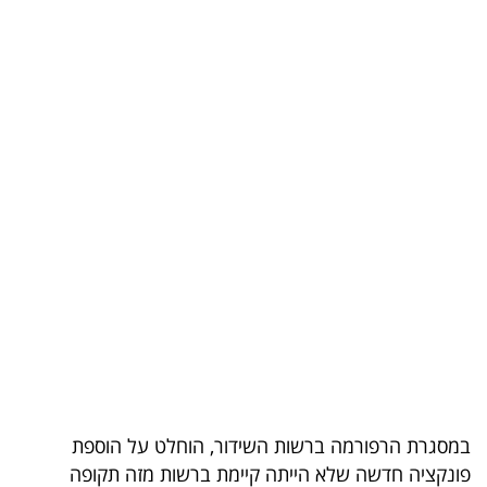
קריפטו
ויראלי
טלוויזיה
עסקי
ספורט
קריירה
ולימודים
מינויים
רייטינג
במסגרת הרפורמה ברשות השידור, הוחלט על הוספת
רכב
פונקציה חדשה שלא הייתה קיימת ברשות מזה תקופה