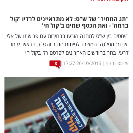
נדל"ן
"תג המחיר" של ש"ס: לא מתראיינים לרדיו 'קול
דיגיטל
ברמה' - ואת הכסף שמים ב'קול חי'
וטק
היחסים בין ש"ס לתחנה הורעו בבחירות עם פרישתו של אלי
ישי מהמפלגה. המשרד לפיתוח הנגב והגליל, בראשו עומד
שיווק
דרעי, בחר בחודשים האחרונים לפרסם רק בקול חי
ופרסום
אלכסנדר כץ
|
26/10/2015
17:27
3
משפט
מדדים
ומחקרים
דעות
רכילות
עסקית