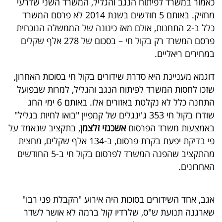
כאמור במשרד לפיתוח הנגב והגליל, המשרד השני שדרעי
מחזיק. באותם 5 חודשים בשנת 2014 לא פרסם המשרד
כלל ב-2 התחנות, אולם מאז כינונה של הממשלה הנוכחית
פרסם המשרד רק בקול חי – בסכום של 278 אלף שקלים
במחירים ריאליים.
דוגמא מעניינת היא סדרת שידורים בקול חי בסוכות האחרון,
שזכו לחסות המשרד לפיתוח הנגב והגליל, למרות שבפועל
התחנה כלל לא נקלטת באזורים אלו. באותם 6 ימי החג
שודרו בקול חי 353 ג'ינגלים של קמפיין "בואו לחיות בגליל"
באמצעות משרד הפרסום
אשכנזי זלצמן
, בתקציב שנאמד על
פי בדיקת יפעת בקרת פרסום, ב-134 אלף שקלים, מחצית
מהתקציב שהפנה המשרד לפרסום בקול חי ב-5 החודשים
האחרונים.
אגב, אחד השידורים בסוכות היה אירוע "הקבלת פני רבו"
שארגנה תנועת ש"ס, שלרדיו קול ברמה לא אושר לשדר