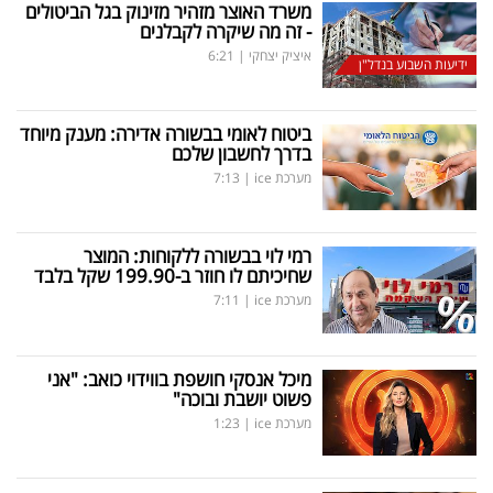
משרד האוצר מזהיר מזינוק בגל הביטולים
- זה מה שיקרה לקבלנים
איציק יצחקי
|
6:21
ידיעות השבוע בנדל"ן
ביטוח לאומי בבשורה אדירה: מענק מיוחד
בדרך לחשבון שלכם
מערכת ice
|
7:13
רמי לוי בבשורה ללקוחות: המוצר
שחיכיתם לו חוזר ב-199.90 שקל בלבד
מערכת ice
|
7:11
מיכל אנסקי חושפת בווידוי כואב: "אני
פשוט יושבת ובוכה"
מערכת ice
|
1:23