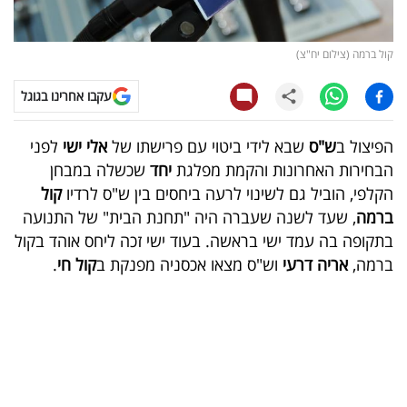
קריפטו
קול ברמה (צילום יח"צ)
ויראלי
עקבו אחרינו בגוגל
טלוויזיה
הפיצול ב
ש"ס
שבא לידי ביטוי עם פרישתו של
אלי ישי
לפני
עסקי
הבחירות האחרונות והקמת מפלגת
יחד
שכשלה במבחן
ספורט
הקלפי, הוביל גם לשינוי לרעה ביחסים בין ש"ס לרדיו
קול
ברמה
, שעד לשנה שעברה היה "תחנת הבית" של התנועה
קריירה
בתקופה בה עמד ישי בראשה. בעוד ישי זכה ליחס אוהד בקול
ולימודים
ברמה,
אריה דרעי
וש"ס מצאו אכסניה מפנקת ב
קול חי
.
מינויים
רייטינג
רכב