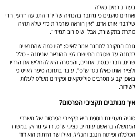
40
בעוד גורמים כאלה
ואחרים טוענים כי מדובר בהנחיה של יו"ר התנועה דרעי, הרי
שלדברי אותו אדם, "אין הוראה פורמלית כדי שלא תהיה
שיתופי
כותרת בתקשורת, אבל יש סירוב תמידי".
פעולה
גורם המקורב לתחנה אמר לאייס: "היו כמה שהתראיינו
לתחנה עד שכולם התיישרו לפי ההוראה שניתנה - כולל
שרים, חברי כנסת ואחרים, והמטרה היא להחליש את הרדיו
דרושים
ולצייר אותו כאילו נגד ש"ס". עובד בתחנה סיפר לאייס כי
באופן קבוע מסרבים פוליטקאים ופקידים מש"ס לעלות
ניוזלטרים
לשידור.
איך מנותבים תקציבי הפרסום?
מייל
סוגיה מעניינת נוספת היא תקציבי הפרסום של משרדי
אדום
הממשלה בראשם עומדים נציגי ש"ס. דרעי מחזיק במשרדי
הכלכלה ופיתוח הנגב והגליל, ואילו שר הדתות הוא
דוד