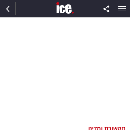
ראשי
הנבחרת
השוק
תקשורת
ומדיה
כסף
וצרכנות
תקשורת ומדיה