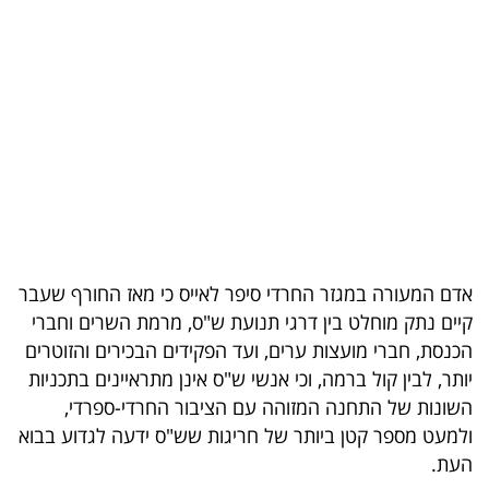
בריאות
תרבות
ופנאי
תיירות
TOP-
5
אדם המעורה במגזר החרדי סיפר לאייס כי מאז החורף שעבר
המילון
קיים נתק מוחלט בין דרגי תנועת ש"ס, מרמת השרים וחברי
הכלכלי
הכנסת, חברי מועצות ערים, ועד הפקידים הבכירים והזוטרים
יותר, לבין קול ברמה, וכי אנשי ש"ס אינן מתראיינים בתכניות
פודקאסט
השונות של התחנה המזוהה עם הציבור החרדי-ספרדי,
ולמעט מספר קטן ביותר של חריגות שש"ס ידעה לגדוע בבוא
40
העת.
UNDER