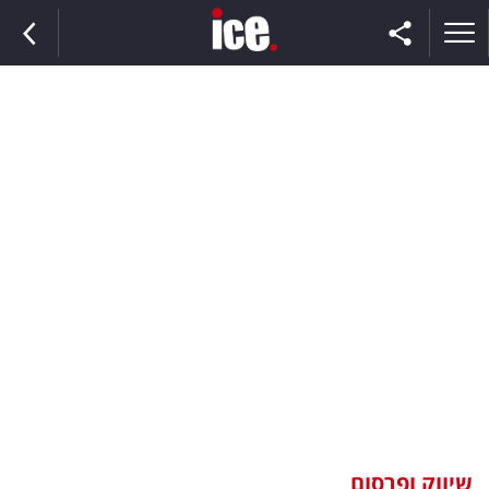
ראשי
הנבחרת
השוק
תקשורת
ומדיה
כסף
וצרכנות
שיווק ופרסום