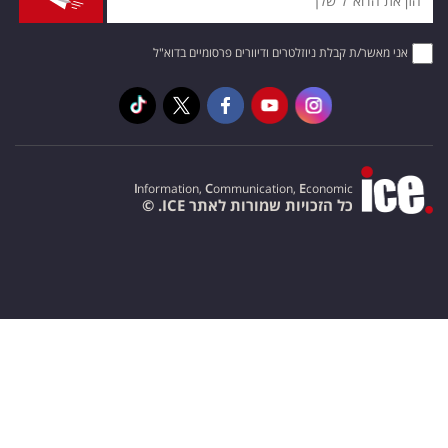
אני מאשר/ת קבלת ניוזלטרים ודיוורים פרסומיים בדוא"ל
I
nformation,
C
ommunication,
E
conomic
כל הזכויות שמורות לאתר ICE. ©