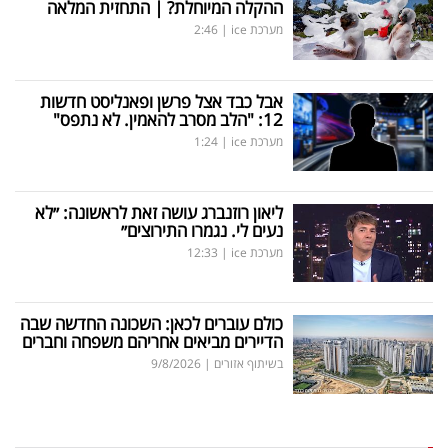
ההקלה המיוחלת? | התחזית המלאה
מערכת ice
|
2:46
אבל כבד אצל פרשן ופאנליסט חדשות
12: "הלב מסרב להאמין. לא נתפס"
מערכת ice
|
1:24
ליאון רוזנברג עושה זאת לראשונה: ״לא
נעים לי. נגמרו התירוצים״
מערכת ice
|
12:33
כולם עוברים לכאן: השכונה החדשה שבה
הדיירים מביאים אחריהם משפחה וחברים
בשיתוף אזורים
|
9/8/2026