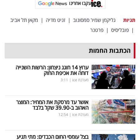
פרסמו
עקבו אחרינו
באייס
תגיות
גליקמן שמיר סמסונוב
|
זניט מדיה
|
מקאן תל אביב
עקבו
|
פובליסיס
|
פרטנר
אחרינו:
הכתבות החמות
ערוץ 14 חוגג ניצחון: הרשות השנייה
דוחה את אכיפת החוק
מערכת ice
|
3:11
אושר עד מרסקת את המחיר: המוצר
האהוב ב-39.90 שקל בלבד
מערכת ice
|
12:54
בצל עומסי החום הכבדים: מתי תגיע