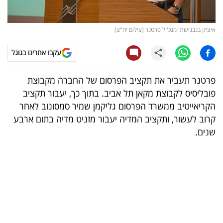
קריפטו
איציק בנבנישתי מנכ''ל פרטנר (צילום יח"צ)
ויראלי
עקבו אחרינו בגוגל
טלוויזיה
פרטנר תעביר את תקציב הפרסום של החברה מקבוצת
עסקי
פובליסיס לקבוצת מקאן תל אביב. בתוך כך, יעבור תקציב
ספורט
הקריאייטיב ממשרד הפרסום גליקמן שמיר סמסונוב לאחר
קרוב לעשור, ותקציב המדיה יעבור מזניט מדיה בתום ארבע
קריירה
שנים.
ולימודים
מינויים
רייטינג
רכב