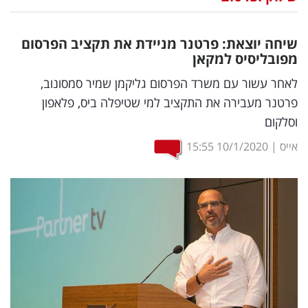
נדל"ן
שיחה יוצאת: פרטנר מניידת את תקציב הפרסום
דיגיטל
מפובליסיס למקאן
וטק
לאחר עשור עם משרד הפרסום גליקמן שמיר סמסונוב,
פרטנר מעבירה את התקציב למי שטיפלה ביס, פלאפון
שיווק
וסלקום
ופרסום
אייס
|
10/1/2020
15:55
משפט
מדדים
ומחקרים
דעות
רכילות
עסקית