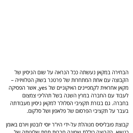
בריאות
תרבות
ופנאי
תיירות
TOP-
5
הבחירה במקאן נעשתה ככל הנראה על שום הניסיון של
הקבוצה עם אחת המתחרות של פרטנר בשוק הטלוויזיה –
המילון
מקאן אחראית לקמפיינים האיקוניים של yes, אשר הפסיקה
הכלכלי
לעבוד עם החברה במרץ השנה בשל תהליכי צמצום
בחברה. גם בגזרת תקציבי הסלולר למקאן ניסיון מעבודתה
פודקאסט
בעבר על תקציבי הפרסום של פלאפון ושל סלקום.
40
קבוצת פובליסיס מנוהלת על-ידי היו"ר יוסי לובטון ויורם באומן
UNDER
כנשיא. הקבוצה כוללת שמונה חברות תחת שליטתה של