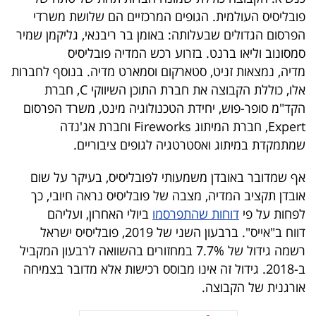
40
פובליסיס העולמית. הגופים המרכזיים הם שלושת משרדי
הפרסום הגדולים שבעלותה: באומן בר ריבנאי, גליקמן שמיר
סמסונוב וליאו ברנט. בזרוע רכש המדיה פובליסיס
שיתופי
מדיה, נמצאות זניט, סטארקום וסמארט מדיה. בנוסף לחברות
אלו, כוללת הקבוצה את חברת התוכן השיווקי C, חברת
פעולה
הקד"מ סופר-פוש, יחידת הטכנולוגיה מינט, משרד הפרסום
Expert, חברת המיתוג Fireworks וחברת אג'נדה
שמתמקדת במיתוג ואסטרטגיה לגופים ציבוריים.
דרושים
אף שמדובר באובדן משמעותי לפובליסיס, בעיקר על שום
ניוזלטרים
אובדן תקציב המדיה, מצבה של פובליסיס נראה חיובי, כך
לפחות על פי
דוחות שהתפרסמו
ביולי האחרון, ועליהם
דווח ב"אייס". ברבעון השני של 2019, פובליסיס ישראל
מייל
רשמה גידול של 7.7% במחזורים בהשוואה לרבעון המקביל
אדום
ב-2018. גידול זה אינו מבוסס רכישות אלא מדובר בצמיחה
אורגנית של הקבוצה.