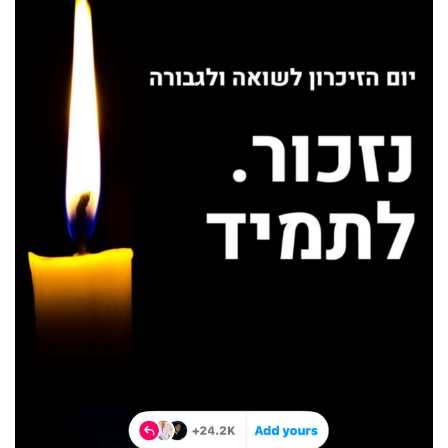
40
שיתופי
פעולה
דרושים
ניוזלטרים
מייל
אדום