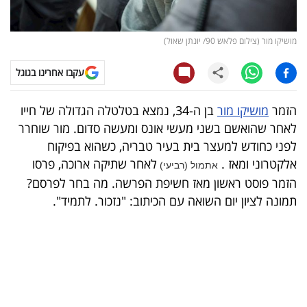
קריפטו
מושיקו מור (צילום פלאש 90/ יונתן שאול)
ויראלי
עקבו אחרינו בגוגל
טלוויזיה
הזמר
מושיקו מור
בן ה-34, נמצא בטלטלה הגדולה של חייו
עסקי
לאחר שהואשם בשני מעשי אונס ומעשה סדום. מור שוחרר
ספורט
לפני כחודש למעצר בית בעיר טבריה, כשהוא בפיקוח
אלקטרוני ומאז .
לאחר שתיקה ארוכה, פרסו
אתמול (רביעי)
קריירה
הזמר פוסט ראשון מאז חשיפת הפרשה. מה בחר לפרסם?
ולימודים
תמונה לציון יום השואה עם הכיתוב: "נזכור. לתמיד".
מינויים
רייטינג
רכב