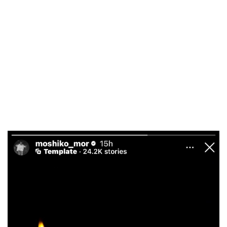
בריאות
תרבות
ופנאי
תיירות
TOP-
5
המילון
הכלכלי
פודקאסט
40
UNDER