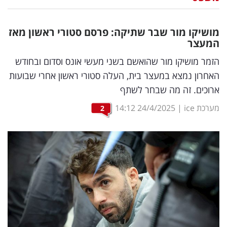
נדל"ן
מושיקו מור שבר שתיקה: פרסם סטורי ראשון מאז
דיגיטל
המעצר
וטק
הזמר מושיקו מור שהואשם בשני מעשי אונס וסדום ובחודש
האחרון נמצא במעצר בית, העלה סטורי ראשון אחרי שבועות
שיווק
ארוכים. זה מה שבחר לשתף
ופרסום
מערכת ice
|
24/4/2025
14:12
2
משפט
מדדים
ומחקרים
דעות
רכילות
עסקית