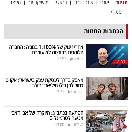
תגיות
אונס
|
אינסטגרם
|
ויראלי
|
מושיקו מור
|
מעצר
|
סטורי
הכתבות החמות
אחרי זינוק של 1,100
%
במניה: החברה
הלוהטת בבורסה לא עוצרת
רוי שיינמן
|
12:53
דוחות
מאסק בדרך לעסקת ענק בישראל: אקזיט
כחול לבן ב־6 מיליארד דולר
מערכת ice
|
7:31
הפתעה בנתב"ג: היוקרה של אבו דאבי
מגיעה לטרמינל 3
מערכת ice
|
13:00