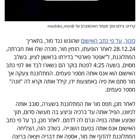
פרסמו
באייס
קרדיט: צילום מסך מעמוד האינסטגרם של @moshiko_mor
עקבו
אחרינו:
כזכור, על פי כתב האישום
שהוגש נגד מור, בתאריך
28.12.24 לאחר הופעתו, הזמין מור, מכרה שלו ואת חברתה,
המתלוננת, ל"אפטר פארטי" בדירתו בראשון לציון. בשלב
מסוים, בשעה 4:25 לפנות בוקר הם נשארו לבד ואז לפי כתב
האישום הוא אנס אותה מספר פעמים. המתלוננת צעקה אך
מור סתם את פיה באמצעות ידו, קילל אותה וקרא לה "זונה"
מספר פעמים.
לאחר מכן, תפס מור את המתלוננת בשערה, סובב אותה
לכיוונו, הפיל אותה על ברכיה וביצע בה מעשה סדום, תוך
שפצע אותה בפיה וגרם לה לדמם. לאחר מכן, כך על פי כתב
האישום אנס אותה בפעם השנייה. בשלב הזה, הצליחה
המתלוננת להדוף את מור, אספה את דבריה ויצאה בריצה