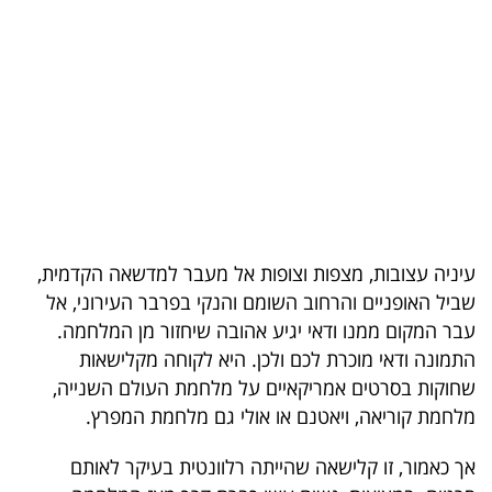
בריאות
תרבות
ופנאי
תיירות
TOP-
5
עיניה עצובות, מצפות וצופות אל מעבר למדשאה הקדמית,
שביל האופניים והרחוב השומם והנקי בפרבר העירוני, אל
המילון
עבר המקום ממנו ודאי יגיע אהובה שיחזור מן המלחמה.
הכלכלי
התמונה ודאי מוכרת לכם ולכן. היא לקוחה מקלישאות
שחוקות בסרטים אמריקאיים על מלחמת העולם השנייה,
פודקאסט
מלחמת קוריאה, ויאטנם או אולי גם מלחמת המפרץ.
40
אך כאמור, זו קלישאה שהייתה רלוונטית בעיקר לאותם
UNDER