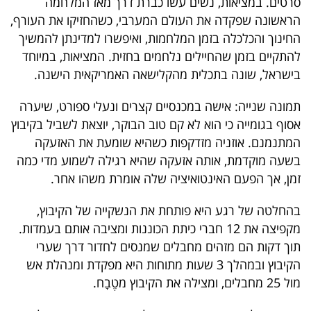
סרטים. במציאות, נשים עשו כברת דרך מאז המלחמה
40
הראשונה שפקדה את העולם המערבי, כשהחזיקו את העורף,
החינוך והכלכלה בזמן המלחמות, ואיפשרו למדינתן להמשיך
להתקיים בזמן שהחיילים נלחמים בחזית. המציאות, במיוחד
שיתופי
בישראל, שונה בתכלית מהקלישאה האמריקאית הישנה.
פעולה
תמונה שנייה: אישה במכנסיים קצרים ונעלי ספורט, שיערה
אסוף בגומייה כי הוא לא קם טוב הבוקר, יוצאת לשביל בקיבוץ
המתנמנם. אוזניה מזדקפות כשהיא שומעת את האזעקה
דרושים
בשעה מוקדמת, אותה אזעקה שהיא רגילה לשמוע מדי כמה
זמן, אך הפעם האינטואיציה שלה אומרת משהו אחר.
ניוזלטרים
בהחלטה של רגע היא פותחת את הנשקייה של הקיבוץ,
מקפיצה את 12 חברי כיתת הכוננות ומציבה אותם בעמדות.
מייל
תוך דקות הם מזהים מחבלים שמנסים לחדור דרך שערי
אדום
הקיבוץ ובמהלך 3 שעות מתוחות היא מפקדת ומנהלת אש
מול 25 מחבלים, ומצילה את הקיבוץ מטֶבָח.