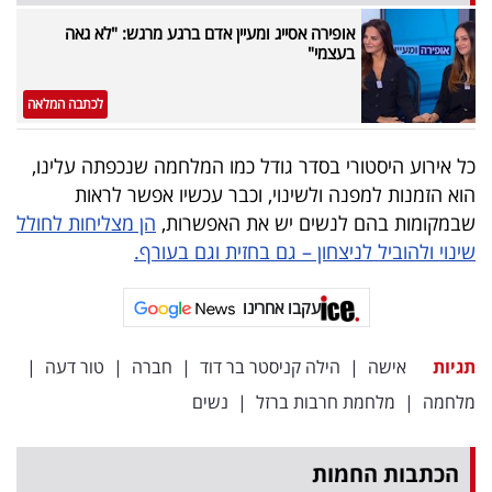
אופירה אסייג ומעיין אדם ברגע מרגש: "לא גאה
בעצמי"
לכתבה המלאה
כל אירוע היסטורי בסדר גודל כמו המלחמה שנכפתה עלינו,
הוא הזמנות למפנה ולשינוי, וכבר עכשיו אפשר לראות
שבמקומות בהם לנשים יש את האפשרות,
הן מצליחות לחולל
שינוי ולהוביל לניצחון – גם בחזית וגם בעורף.
עקבו אחרינו
תגיות
אישה
|
הילה קניסטר בר דוד
|
חברה
|
טור דעה
|
מלחמה
|
מלחמת חרבות ברזל
|
נשים
הכתבות החמות