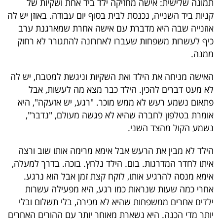
תמונה שלישית: אישה מחזיקה ילד ביד אחת ושקיות של
פרסמו
קניות ביד השנייה, נכנסת לבית בסוף יום עבודה. באוזן יש לה
באייס
אוזנייה שבה היא מדברת עם אישה אחרת שמארגנת ערב
כיף לעשרות משפחות שעברו לאחרונה להתגורר לא רחוק
עקבו
ממנה.
אחרינו:
האישה מניחה את הילד ואת השקיות וניגשת למטבח, יש לה
לא מעט דברים להכין. הילד כבר מצא מה לעשות, אבל
פתאום נשמע רעש לא ממש מוכר. "רגע, יש אזעקה", היא
אומרת בטלפון לחברה שהיא לא פגשה מעולם, "נדבר",
נשמע הקול מהצד השני.
הילד לא מבין את הרעש אבל אימא מרימה אותו שוב ורצה
איתו לחדר המדרגות. בום. הילד נלחץ. בוכה. בדרך למעלה,
אימא מנסה להרגיע אותו, לוקח קצת זמן אבל הוא נרגע.
אחרי כמה שעות שנראות כמו רגע, היא מפעילה עשרות
ילדים אחרים ממשפחות שהיא לא מכירה, בלי תשלום ובלי
יותר מדי הכנה. היא נשארת מאוחר יותר עם ההורים האחרים