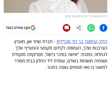
קריפטו
הילה קניסטר בר דוד (צילום שי קדם)
ויראלי
עקבו אחרינו בגוגל
טלוויזיה
הילה קניסטר בר דוד מנכ״לית
- חברת שחר און, מועדון
עסקי
הצרכנות שלך, העמותה לקידום מקצועי והמעו״ף שלך
ספורט
לגמלאי, כותבת: "אישה בסינר בישול, תסרוקתה מוקפדת
ושפתיה משוחות באודם, עומדת ליד החלון בבית מסודר
קריירה
למשעי בו פאי תפוחים נאפה בתנור.
ולימודים
מינויים
רייטינג
רכב