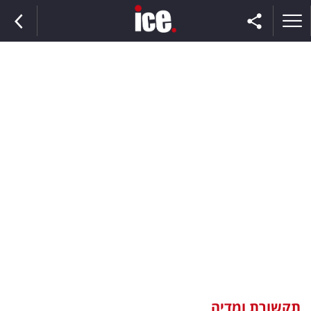
ראשי
הנבחרת
השוק
תקשורת
ומדיה
כסף
וצרכנות
תקשורת ומדיה