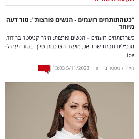
נדל"ן
"כשהתותחים רועמים - הנשים פורצות": טור דעה
דיגיטל
מיוחד
וטק
כשהתותחים רועמים – הנשים פורצות: הילה קניסטר בר דוד,
מנכ״לית חברת שחר און, מועדון הצרכנות שלך, בטור דעה ל-
שיווק
ice
ופרסום
הילה קניסטר בר דוד
|
5/11/2023
13:03
משפט
מדדים
ומחקרים
דעות
רכילות
עסקית