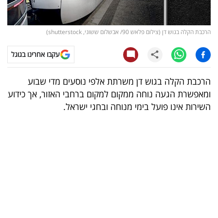
קריפטו
הרכבת הקלה בגוש דן (צילום פלאש 90/ אבשלום ששוני, shutterstock)
ויראלי
עקבו אחרינו בגוגל
טלוויזיה
הרכבת הקלה בגוש דן משרתת אלפי נוסעים מדי שבוע
עסקי
ומאפשרת הגעה נוחה ממקום למקום ברחבי האזור, אך כידוע
ספורט
השירות אינו פועל בימי מנוחה ובחגי ישראל.
קריירה
ולימודים
מינויים
רייטינג
רכב