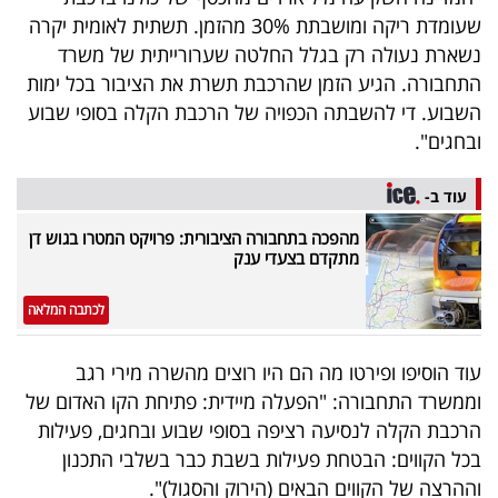
40
שעומדת ריקה ומושבתת 30% מהזמן. תשתית לאומית יקרה
נשארת נעולה רק בגלל החלטה שערורייתית של משרד
התחבורה. הגיע הזמן שהרכבת תשרת את הציבור בכל ימות
שיתופי
השבוע. די להשבתה הכפויה של הרכבת הקלה בסופי שבוע
ובחגים".
פעולה
עוד ב-
מהפכה בתחבורה הציבורית: פרויקט המטרו בגוש דן
דרושים
מתקדם בצעדי ענק
ניוזלטרים
לכתבה המלאה
עוד הוסיפו ופירטו מה הם היו רוצים מהשרה מירי רגב
מייל
וממשרד התחבורה: "הפעלה מיידית: פתיחת הקו האדום של
אדום
הרכבת הקלה לנסיעה רציפה בסופי שבוע ובחגים, פעילות
בכל הקווים: הבטחת פעילות בשבת כבר בשלבי התכנון
וההרצה של הקווים הבאים (הירוק והסגול)".