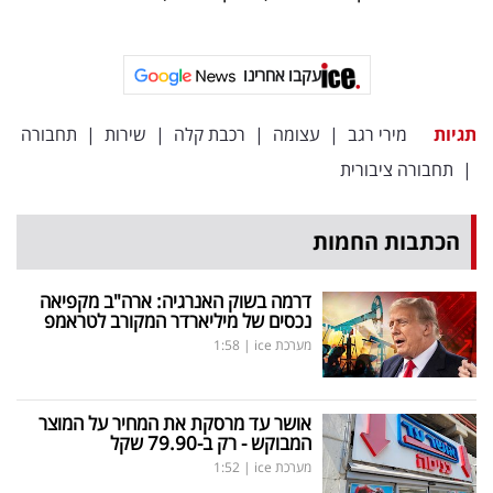
פרסמו
באייס
עקבו אחרינו
עקבו
אחרינו:
תגיות
מירי רגב
|
עצומה
|
רכבת קלה
|
שירות
|
תחבורה
|
תחבורה ציבורית
הכתבות החמות
דרמה בשוק האנרגיה: ארה"ב מקפיאה
נכסים של מיליארדר המקורב לטראמפ
מערכת ice
|
1:58
אושר עד מרסקת את המחיר על המוצר
המבוקש - רק ב-79.90 שקל
מערכת ice
|
1:52