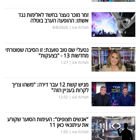
זמר מוכר נעצר בחשד לאלימות נגד
אשתו: ההופעה הערב בוטלה
מערכת ice
|
8/8/2026
נטעלי שם טוב טוענת: זו הסיבה שפוטרתי
מחדשות 13 - "בצעקות"
מערכת ice
|
1:27
מגיש קשת 12 עבר דירה: "משהו צריך
לקרות בעניין הזה"
מערכת ice
|
12:52
"אנשים חצופים": העימות הסוער שקורע
את עיתונאי כאן 11
מערכת ice
|
1:05