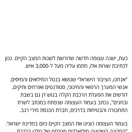
בריאות
תרבות
ופנאי
תיירות
כעת, ישנה עצומה חדשה שדורשת לשנות המצב הקיים. נכון
TOP-
לכתיבת שורות אלו, חתמו עליה מעל ל-3,000 איש.
5
"אנחנו, הציבור הישראלי שנושא בנטל המילואים והמיסים,
המילון
אנשי המערך הרפואי והחינוכי, סטודנטים ואזרחים ותיקים,
הכלכלי
דורשים את הפעלת הרכבת הקלה בגוש דן גם בשבת
ובחגים", נכתב בעמוד העצומה שנפתח במכתב לשרת
פודקאסט
התחבורה והבטיחות בדרכים, חברת הכנסת מירי רגב.
40
בעמוד העצומה הציגו את המצב הקיים כיום במדינת ישראל:
UNDER
"המדינה השקיעה מיליארדים מהכסף של כולנו ברכבת