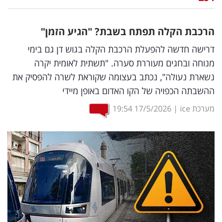
נדל"ן
הרכבת הקלה תפתח בשבת? "הגיע הזמן"
דיגיטל
דרישה חדשה להפעלת הרכבת הקלה בגוש דן גם בימי
וטק
מנוחה ובחגים מעוררת סערה. "תשתית לאומית יקרה
נשארת נעולה", נכתב בעצומה שקוראת לשרה להפסיק את
שיווק
ההשבתה הכפויה של הקו האדום באופן מיידי
ופרסום
מערכת ice
|
17/5/2026
19:54
משפט
מדדים
ומחקרים
דעות
רכילות
עסקית