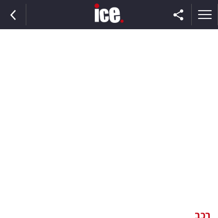
ראשי
הנבחרת
השוק
תקשורת
ומדיה
כסף
וצרכנות
רכב