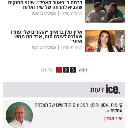
דרמה ב"פאוור קאפל": שינוי החוקים
שהביא להדחה של שיר ואלעד
בריאות
|
דניאל לוי גולדמן
28/7/2026
9:05
תרבות
ופנאי
אלין גולן בראיון: ״ההורים שלי פחדו
שאכנס לעולם הזה, אבל הם ממש
איתי״
תיירות
|
דניאל לוי גולדמן
27/7/2026
9:57
TOP-
5
הבא
הקודם
1
2
3
המילון
דעות
הכלכלי
פודקאסט
קיימות, אמון וחוסן: המנועים החדשים של הצלחה
עסקית
40
יאיר אבידן
UNDER