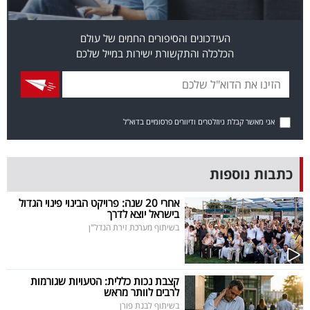
פרסמו
באייס
העידכונים והסיפורים החמים של עולם
הכלכלה והתקשורת ישירות במייל שלכם
עקבו
אחרינו:
אני מאשר קבלת ניוזלטרים ודיוורים פרסומיים בדוא"ל
כתבות נוספות
אחרי 20 שנה: פרויקט הבינוי פינוי הגדול
בישראל יוצא לדרך
בשיתוף מערכת זירת הנדל"ן
קצבת נכות כללית: הטעויות שגורמות
לרבים לוותר מראש
בשיתוף לבנת פורן