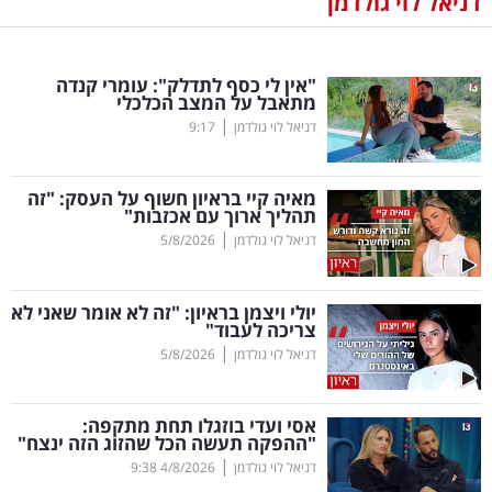
דניאל לוי גולדמן
נדל"ן
"אין לי כסף לתדלק": עומרי קנדה
דיגיטל
מתאבל על המצב הכלכלי
וטק
|
דניאל לוי גולדמן
9:17
שיווק
מאיה קיי בראיון חשוף על העסק: "זה
ופרסום
תהליך ארוך עם אכזבות"
|
דניאל לוי גולדמן
5/8/2026
משפט
יולי ויצמן בראיון: "זה לא אומר שאני לא
מדדים
צריכה לעבוד"
ומחקרים
|
דניאל לוי גולדמן
5/8/2026
דעות
אסי ועדי בוזגלו תחת מתקפה:
"ההפקה תעשה הכל שהזוג הזה ינצח"
רכילות
|
דניאל לוי גולדמן
4/8/2026
9:38
עסקית