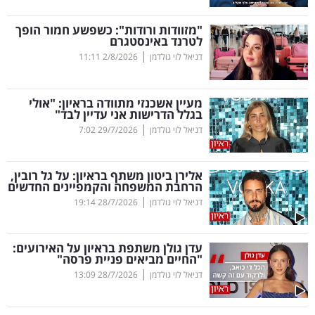
קריפטו
"מזוודות ורודות": כשפשע חמור הופך
לטרנד באינסטגרם
|
דניאל לוי גולדמן
2/8/2026
11:11
ויראלי
טלוויזיה
מעיין אשכנזי מתוודה בראיון: "אולי
בגלל הדרישות אני עדיין לבד"
עסקי
|
דניאל לוי גולדמן
29/7/2026
7:02
ספורט
אלירן ביטון משתף בראיון: על גל רובין,
קריירה
הרחבת המשפחה והקמפיינים החדשים
|
ולימודים
דניאל לוי גולדמן
28/7/2026
19:14
מינויים
עדן גולן משתפת בראיון על האירועים:
"החיים מביאים פניית פרסה"
רייטינג
|
דניאל לוי גולדמן
28/7/2026
13:09
רכב