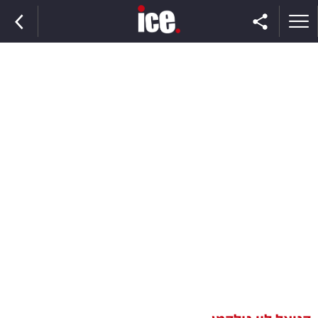
ראשי
הנבחרת
השוק
תקשורת
ומדיה
כסף
וצרכנות