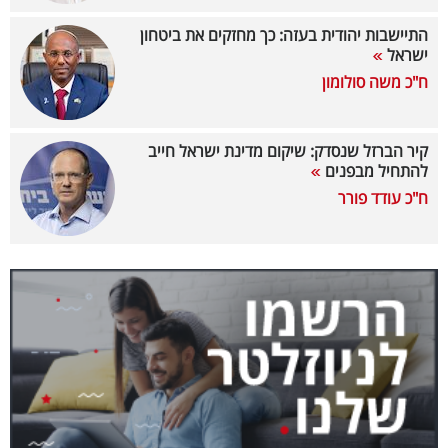
40
התיישבות יהודית בעזה: כך מחזקים את ביטחון
ישראל
ח"כ משה סולומון
שיתופי
פעולה
קיר הברזל שנסדק: שיקום מדינת ישראל חייב
להתחיל מבפנים
ח"כ עודד פורר
דרושים
ניוזלטרים
מייל
אדום