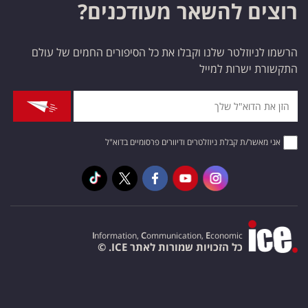
רוצים להשאר מעודכנים?
בריאות
תרבות
הרשמו לניוזלטר שלנו וקבלו את כל הסיפורים החמים של עולם
התקשורת ישרות למייל
ופנאי
תיירות
TOP-
אני מאשר/ת קבלת ניוזלטרים ודיוורים פרסומיים בדוא"ל
5
המילון
הכלכלי
I
nformation,
C
ommunication,
E
conomic
פודקאסט
כל הזכויות שמורות לאתר ICE. ©
40
UNDER