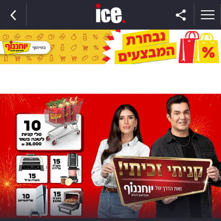
ראשי
הנבחרת
השוק
תקשורת
ומדיה
כסף
וצרכנות