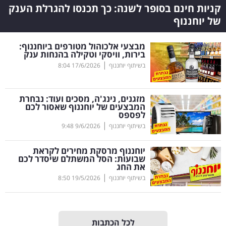
קניות חינם בסופר לשנה: כך תכנסו להגרלת הענק
נדל"ן
של יוחננוף
דיגיטל
מבצעי אלכוהול מטורפים ביוחננוף:
בירות, וויסקי וטקילה בהנחות ענק
וטק
|
בשיתוף יוחננוף
17/6/2026
8:04
שיווק
ופרסום
מזגנים, נינג'ה, מסכים ועוד: נבחרת
המבצעים של יוחננוף שאסור לכם
לפספס
משפט
|
בשיתוף יוחננוף
9/6/2026
9:48
מדדים
יוחננוף מרסקת מחירים לקראת
שבועות: הסל המשתלם שיסדר לכם
ומחקרים
את החג
|
בשיתוף יוחננוף
19/5/2026
8:50
דעות
רכילות
עסקית
לכל הכתבות