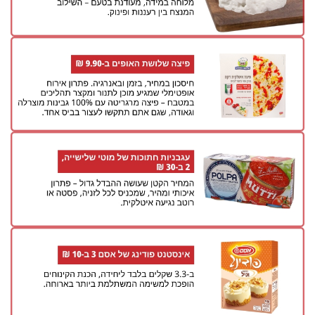
40
שיתופי
פעולה
דרושים
ניוזלטרים
מייל
אדום