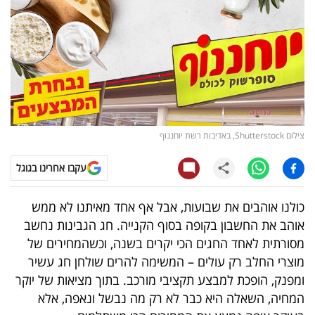
נדל"ן
דיגיטל
וטק
שיווק
ופרסום
צילום Shutterstock, באדיבות רשת יוחננוף
משפט
עקבו אחרינו בגוגל
מדדים
כולנו אוהבים את שבועות, אבל אף אחד מאיתנו לא ממש
ומחקרים
אוהב את החשבון בקופה בסוף הקנייה. חג הגבינות נחשב
מסורתית לאחד החגים הכי יקרים בשנה, וכשהמחירים של
דעות
מוצרי החלב רק עולים – המשימה להרים שולחן חג עשיר
ומפנק, הופכת למבצע תקציבי מורכב. בתוך מציאות של יוקר
רכילות
המחיה, השאלה היא כבר לא רק מה נבשל ונאפה, אלא
עסקית