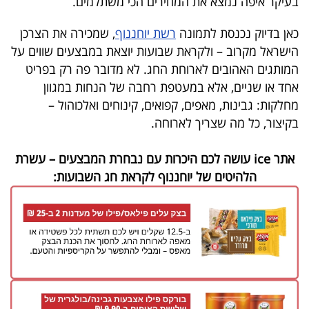
בעיקר איפה נמצא את המחירים הכי משתלמים.
קריפטו
כאן בדיוק נכנסת לתמונה
רשת יוחננוף
, שמכירה את הצרכן
הישראל מקרוב – ולקראת שבועות יוצאת במבצעים שווים על
ויראלי
המותגים האהובים לארוחת החג. לא מדובר פה רק בפריט
אחד או שניים, אלא במעטפת רחבה של הנחות במגוון
טלוויזיה
מחלקות: גבינות, מאפים, קפואים, קינוחים ואלכוהול –
בקיצור, כל מה שצריך לארוחה.
עסקי
ספורט
אתר
ice
עושה לכם היכרות עם נבחרת המבצעים – עשרת
הלהיטים של יוחננוף לקראת חג השבועות:
קריירה
ולימודים
מינויים
רייטינג
רכב