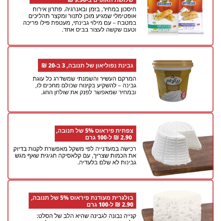
בריאות
תרבות
ופנאי
תיירות
TOP-
5
המילון
הכלכלי
פודקאסט
40
UNDER