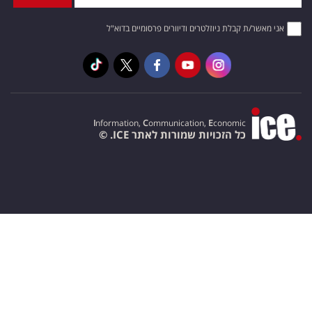
אני מאשר/ת קבלת ניוזלטרים ודיוורים פרסומיים בדוא"ל
I
nformation,
C
ommunication,
E
conomic
כל הזכויות שמורות לאתר ICE. ©