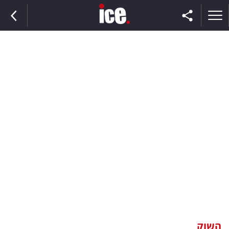
ראשי
הנבחרת
השוק
תקשורת
ומדיה
כסף
וצרכנות
השוק