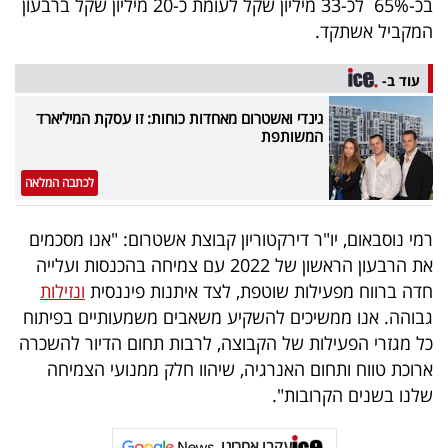
בכ-65% לכ-33 מיליון שקל לעומת כ-20 מיליון שקל ברבעון
המקביל אשתקד.
עוד ב-
גינדי ואשטרום מאחדות כוחות: זו עסקת המיליארד
המשותפת
לכתבה המלאה
רמי נוסבאום, יו"ר דירקטוריון קבוצת אשטרום: "אנו מסכמים
את הרבעון הראשון של 2022 עם צמיחה בהכנסות ועלייה
חדה ברווח מפעילות שוטפת, לצד איתנות פיננסית
ונזילות
גבוהה. אנו ממשיכים להשקיע משאבים משמעותיים בפיתוח
כל מגזרי הפעילות של הקבוצה, לרבות תחום הדיור להשכרה
ארוכת טווח ותחום האנרגיה, שיהוו חלק ממנועי הצמיחה
שלנו בשנים הקרובות".
עקבו אחרינו