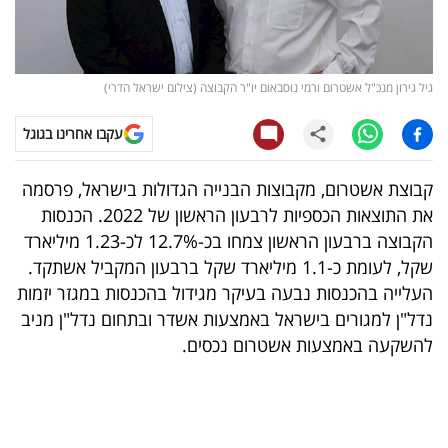
קריפטו
ויראלי
גיל גירון מנכ"ל אשטרום ורמי נוסבאום יו"ר הקבוצה (צילום ישראל הדרי)
טלוויזיה
עקבו אחרינו בגוגל
עסקי
קבוצת אשטרום, מקבוצות הבנייה הגדולות בישראל, פרסמה
ספורט
את התוצאות הכספיות לרבעון הראשון של 2022. הכנסות
הקבוצה ברבעון הראשון צמחו בכ-12.7% לכ-1.23 מיליארד
קריירה
שקל, לעומת כ-1.1 מיליארד שקל ברבעון המקביל אשתקד.
ולימודים
העלייה בהכנסות נבעה בעיקר מגידול בהכנסות במגזר יזמות
נדל"ן למגורים בישראל באמצעות אשדר ובתחום נדל"ן מניב
מינויים
להשקעה באמצעות אשטרום נכסים.
רייטינג
רכב