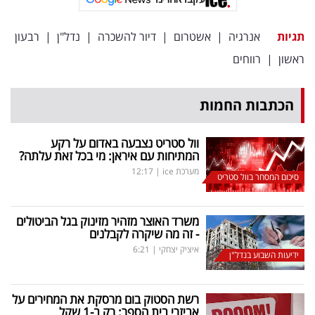
תגיות
אנרגיה
|
אשטרום
|
דיור להשכרה
|
נדל"ן
|
רבעון
ראשון
|
רווחים
הכתבות החמות
וול סטריט נצבעה באדום על רקע
המתיחות עם איראן: מי בכל זאת עלתה?
מערכת ice
|
12:17
סיכום המסחר בוול סטריט
משרד האוצר מזהיר מזינוק בגל הביטולים
- זה מה שיקרה לקבלנים
איציק יצחקי
|
6:21
ידיעות השבוע בנדל"ן
רשת הסטוק בום מרסקת את המחירים על
אביזרי בית הספר: רק ב-1 שקל