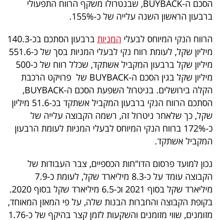
הסכם ה-
BUYBACK
, שבנטרולו משקף הרווח התפעולי
פרסמו
ברבעון הראשון השנה עלייה של כ-155%.
באייס
הרווח הנקי המיוחס לבעלי
המניות
ברבעון הסתכם בכ-140.3
עקבו
מיליון שקל, לעומת רווח נקי לבעלי המניות בסך של כ-551.6
אחרינו:
מיליון שקל ברבעון המקביל אשתקד, שכלל רווח של כ-500
מיליון שקל בגין הסכם ה-
BUYBACK
של פרויקט הרכבת
הקלה בירושלים. בניטרול השפעת הסכם ה-
BUYBACK
,
הסתכם הרווח הנקי ברבעון המקביל אשתקד בכ-51.6 מיליון
שקל, כך שלאחר ניטרול זה, רשמה הקבוצה עלייה של
כ-172% ברווח הנקי המיוחס לבעלי המניות לעומת הרבעון
המקביל אשתקד.
נכון למועד פרסום הדו"חות הכספיים, צבר העבודות של
הקבוצה עומד על כ-8.3 מיליארד שקל, לעומת כ-7.9
מיליארד שקל בסוף 2021 וכ-6.5 מיליארד שקל בסוף 2020.
בקופת הקבוצה והחברות הבנות שלה, על פי המאזן המאוחד,
מזומנים, שווי מזומנים והשקעות לזמן קצר בהיקף של כ-1.76