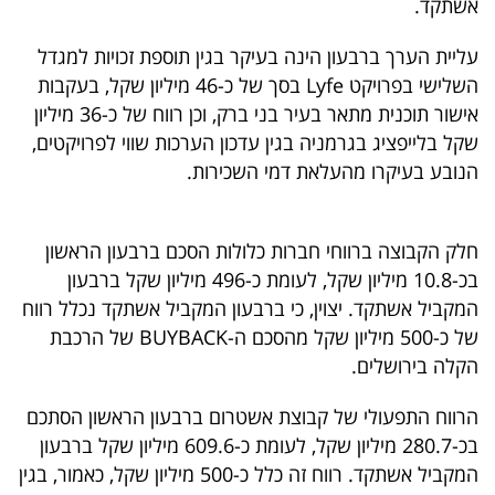
אשתקד.
40
עליית הערך ברבעון הינה בעיקר בגין תוספת זכויות למגדל
השלישי בפרויקט
Lyfe
בסך של כ-46 מיליון שקל, בעקבות
שיתופי
אישור תוכנית מתאר בעיר בני ברק, וכן רווח של כ-36 מיליון
פעולה
שקל בלייפציג בגרמניה בגין עדכון הערכות שווי לפרויקטים,
הנובע בעיקרו מהעלאת דמי השכירות.
דרושים
חלק הקבוצה ברווחי חברות כלולות הסכם ברבעון הראשון
בכ-10.8 מיליון שקל, לעומת כ-496 מיליון שקל ברבעון
ניוזלטרים
המקביל אשתקד. יצוין, כי ברבעון המקביל אשתקד נכלל רווח
של כ-500 מיליון שקל מהסכם ה-
BUYBACK
של הרכבת
הקלה בירושלים.
מייל
הרווח התפעולי של קבוצת אשטרום ברבעון הראשון הסתכם
אדום
בכ-280.7 מיליון שקל, לעומת כ-609.6 מיליון שקל ברבעון
המקביל אשתקד. רווח זה כלל כ-500 מיליון שקל, כאמור, בגין