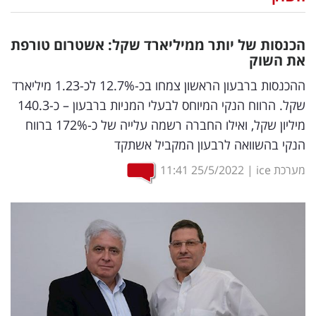
נדל"ן
הכנסות של יותר ממיליארד שקל: אשטרום טורפת
דיגיטל
את השוק
וטק
ההכנסות ברבעון הראשון צמחו בכ-12.7% לכ-1.23 מיליארד
שקל. הרווח הנקי המיוחס לבעלי המניות ברבעון – כ-140.3
שיווק
מיליון שקל, ואילו החברה רשמה עלייה של כ-172% ברווח
ופרסום
הנקי בהשוואה לרבעון המקביל אשתקד
משפט
מערכת ice
|
25/5/2022
11:41
מדדים
ומחקרים
דעות
רכילות
עסקית