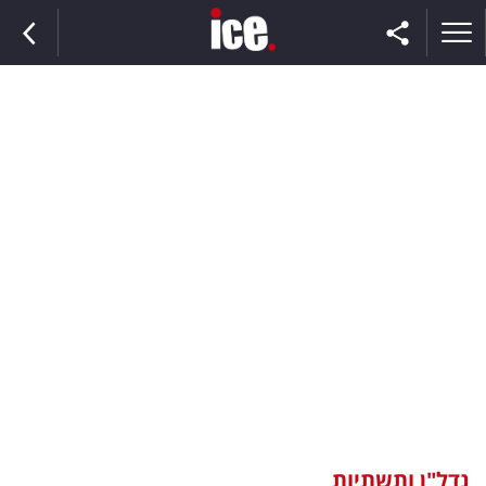
ראשי
הנבחרת
השוק
תקשורת
ומדיה
כסף
וצרכנות
נדל"ן ותשתיות