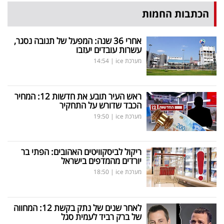
הכתבות החמות
אחרי 36 שנה: המפעל של תנובה נסגר,
עשרות עובדים יעזבו
מערכת ice
|
14:54
ראש העיר תובע את חדשות 12: המחיר
הכבד שדורש על התחקיר
מערכת ice
|
19:50
ריקול לביסקוויטים האהובים: הפתי בר
יורדים מהמדפים בישראל
מערכת ice
|
18:50
לאחר שנים של נתק בקשת 12: המחווה
של ברק רביד לעמית סגל