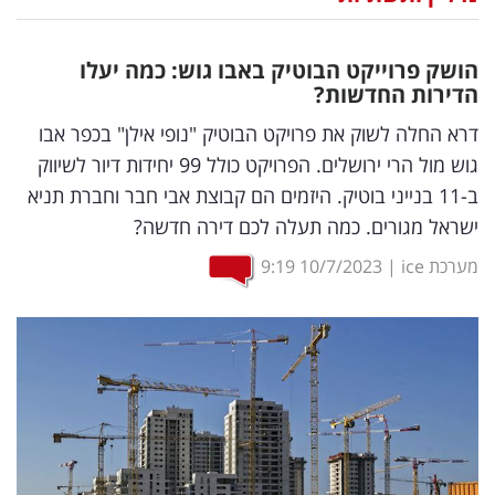
נדל"ן
הושק פרוייקט הבוטיק באבו גוש: כמה יעלו
דיגיטל
הדירות החדשות?
וטק
דרא החלה לשוק את פרויקט הבוטיק "נופי אילן" בכפר אבו
גוש מול הרי ירושלים. הפרויקט כולל 99 יחידות דיור לשיווק
שיווק
ב-11 בנייני בוטיק. היזמים הם קבוצת אבי חבר וחברת תניא
ופרסום
ישראל מגורים. כמה תעלה לכם דירה חדשה?
משפט
מערכת ice
|
10/7/2023
9:19
מדדים
ומחקרים
דעות
רכילות
עסקית