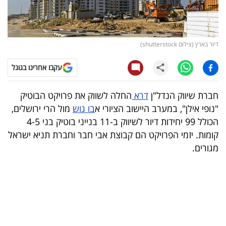
קריפטו
ויראלי
דיור בארץ (צילום shutterstock)
טלוויזיה
עקבו אחרינו בגוגל
עסקי
חברת שיווק הנדל"ן
דרא
החלה לשווק את פרויקט הבוטיק
ספורט
"נופי אילן", במערב היישוב הציורי א
בו גוש
מול הרי ירושלים,
הכולל 99 יחידות דיור לשיווק ב-11 בנייני בוטיק בני 4-5
קריירה
קומות. יזמי הפרויקט הם קבוצת אבי חבר וחברת תניא ישראל
ולימודים
מגורים.
מינויים
רייטינג
רכב