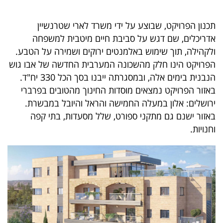
40
תכנון הפרויקט, שבוצע על ידי משרד לארי שטרנשיין
אדריכלים, שם דגש על סביבת חיים מיטבית למשפחה
שיתופי
ולקהילה, תוך שימוש באלמנטים ירוקים ושמירה על הטבע.
פעולה
הפרויקט הינו חלק מהשכונה המערבית החדשה של אבו גוש
הנבנית בימים אלה, ובמסגרתה ייבנו בסך הכל 330 יח"ד.
באזור הפרויקט נמצאים מוסדות החינוך מהטובים בפרברי
ירושלים: אלון במעלה החמישה והראל והיובל במבשרת.
דרושים
באזור ישנם גם מתקני ספורט, שלל מסעדות, בתי קפה
וחנויות.
ניוזלטרים
מייל
אדום