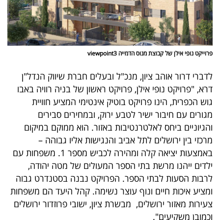
פרסמו
באייס
עקבו
פרוייקט נופי אילן של קבוצת מנוס הדמייה viewpoint3
אחרינו:
לדברי דרור אוהב ציון, מנכ"ל ובעלים חברת שיווק הנדל"ן
דרא, "פרויקט נופי אילן, פרויקט ראשון של בניה רוויה באבו
גוש הכפרית, הינו פרויקט בוטיק אינטימי המציע חוויית
מגורים עם חיבור ישיר לטבע ירוק, ובמחירים סבירים
והגיוניים ביחס לאלטרנטיבות באזור. הוא ממוקם במיקום
מרכזי בין ירושלים לתל אביב והנגישות אליו גבוהה –
באמצעות יציאה קלה ומהירה לכביש מספר 1. משפחות עם
ילדים ייהנו מרשת בתי הספר המעולים של מטה יהודה,
לרבות הסעות לבתי הספר. הפרויקט נבנה בסטנדרט גבוה
ומציע איכות חיים ונוף עוצר נשימה. קהל היעד הם משפחות
צעירות מאזור ירושלים, מבשרת ציון, ישובי פרוזדור ירושלים
וכמובן משקיעים".