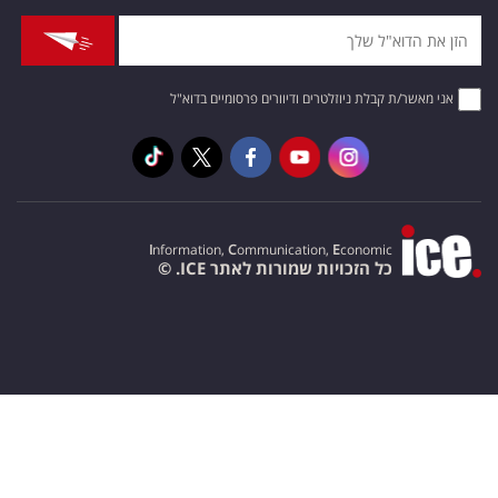
אני מאשר/ת קבלת ניוזלטרים ודיוורים פרסומיים בדוא"ל
I
nformation,
C
ommunication,
E
conomic
כל הזכויות שמורות לאתר ICE. ©