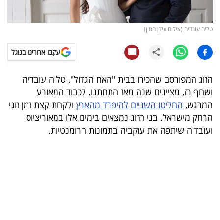
קריפטו
טליה עובדיה (צילום עידן חסון)
ויראלי
עקבו אחרינו בגוגל
טלוויזיה
הזוג המפורסם שהכירו בבית "האח הגדול", טליה עובדיה
עסקי
ושחף רז, מציינים שנה מאז התחתנו. לכבוד המאורע
ספורט
המרגש,
החליטו השניים להיפרד מהארץ
ולקחת קצת זמן זוגי
הרחק מישראל. בני הזוג נמצאים בימים אלו במאוריציוס
קריירה
ועובדיה שיתפה את עוקביה בתמונות הרומנטיות.
ולימודים
מינויים
רייטינג
רכב