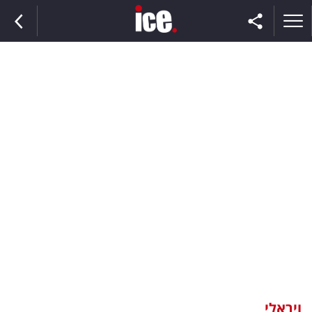
ראשי
הנבחרת
השוק
תקשורת
ומדיה
כסף
וצרכנות
ויראלי