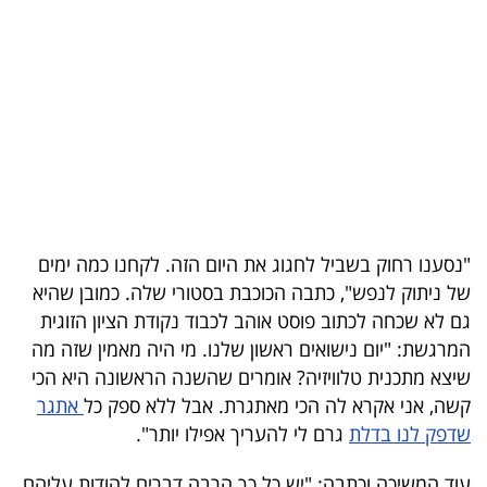
בריאות
תרבות
ופנאי
תיירות
TOP-
5
"נסענו רחוק בשביל לחגוג את היום הזה. לקחנו כמה ימים
של ניתוק לנפש", כתבה הכוכבת בסטורי שלה. כמובן שהיא
המילון
גם לא שכחה לכתוב פוסט אוהב לכבוד נקודת הציון הזוגית
הכלכלי
המרגשת: "יום נישואים ראשון שלנו. מי היה מאמין שזה מה
שיצא מתכנית טלוויזיה? אומרים שהשנה הראשונה היא הכי
פודקאסט
קשה, אני אקרא לה הכי מאתגרת. אבל ללא ספק כל
אתגר
שדפק לנו בדלת
גרם לי להעריך אפילו יותר".
40
UNDER
עוד המשיכה וכתבה: "יש כל כך הרבה דברים להודות עליהם