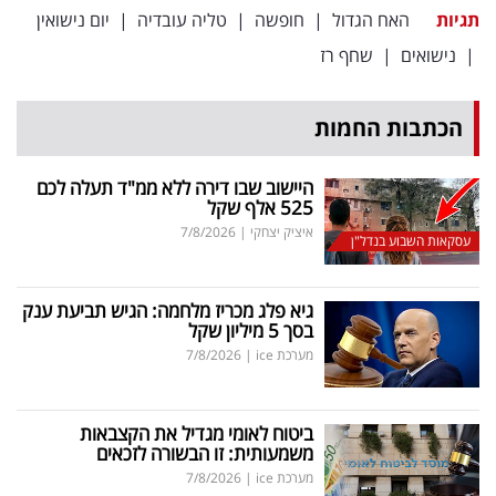
פרסמו
תגיות
האח הגדול
|
חופשה
|
טליה עובדיה
|
יום נישואין
באייס
|
נישואים
|
שחף רז
עקבו
הכתבות החמות
אחרינו:
היישוב שבו דירה ללא ממ"ד תעלה לכם
525 אלף שקל
איציק יצחקי
|
7/8/2026
עסקאות השבוע בנדל"ן
גיא פלג מכריז מלחמה: הגיש תביעת ענק
בסך 5 מיליון שקל
מערכת ice
|
7/8/2026
ביטוח לאומי מגדיל את הקצבאות
משמעותית: זו הבשורה לזכאים
מערכת ice
|
7/8/2026