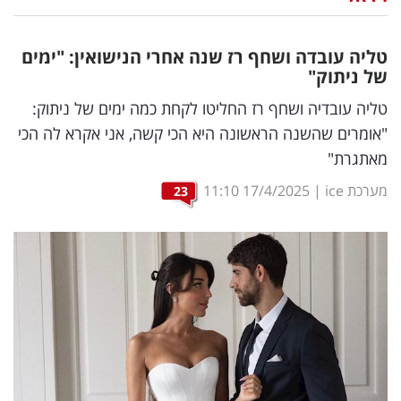
נדל"ן
טליה עובדה ושחף רז שנה אחרי הנישואין: "ימים
דיגיטל
של ניתוק"
וטק
טליה עובדיה ושחף רז החליטו לקחת כמה ימים של ניתוק:
"אומרים שהשנה הראשונה היא הכי קשה, אני אקרא לה הכי
שיווק
מאתגרת"
ופרסום
מערכת ice
|
17/4/2025
11:10
23
משפט
מדדים
ומחקרים
דעות
רכילות
עסקית