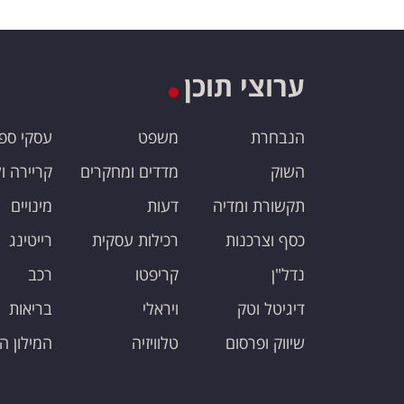
ערוצי תוכן
הנבחרת
משפט
עסקי ספ
השוק
מדדים ומחקרים
קריירה ו
תקשורת ומדיה
דעות
מינויים
כסף וצרכנות
רכילות עסקית
רייטינג
נדל"ן
קריפטו
רכב
דיגיטל וטק
ויראלי
בריאות
שיווק ופרסום
טלוויזיה
המילון ה