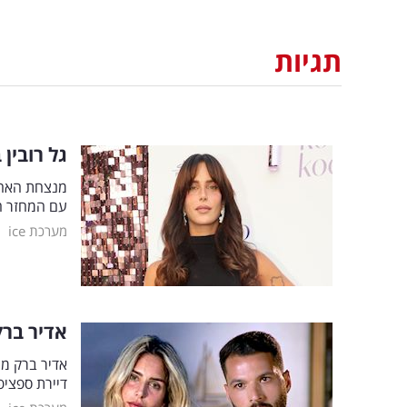
תגיות
גל רובין
מנצחת האח 
עם המחזר 
|
מערכת ice
אדיר ברק
אדיר ברק מנ
דיירת ספציפ