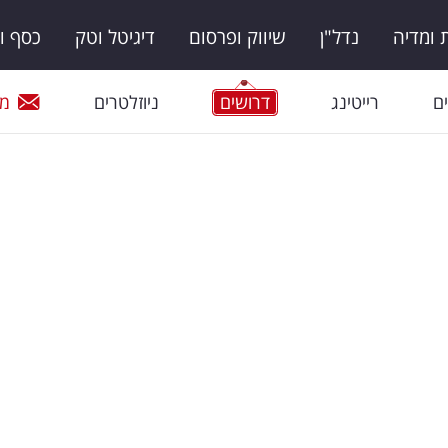
ומדיה
נדל"ן
שיווק ופרסום
דיגיטל וטק
כסף ו
ם
רייטינג
דרושים
ניוזלטרים
מי