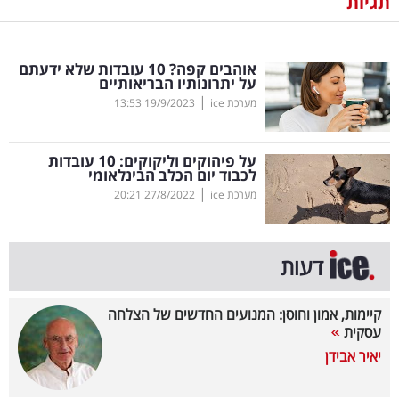
תגיות
נדל"ן
אוהבים קפה? 10 עובדות שלא ידעתם
דיגיטל
על יתרונותיו הבריאותיים
וטק
|
מערכת ice
19/9/2023
13:53
שיווק
על פיהוקים וליקוקים: 10 עובדות
ופרסום
לכבוד יום הכלב הבינלאומי
|
מערכת ice
27/8/2022
20:21
משפט
מדדים
דעות
ומחקרים
קיימות, אמון וחוסן: המנועים החדשים של הצלחה
דעות
עסקית
יאיר אבידן
רכילות
עסקית