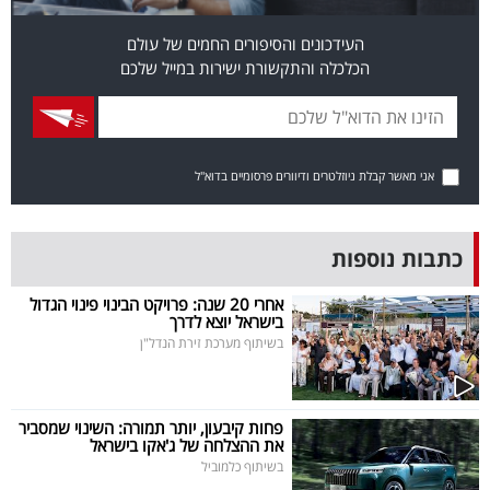
בריאות
העידכונים והסיפורים החמים של עולם
הכלכלה והתקשורת ישירות במייל שלכם
תרבות
ופנאי
תיירות
אני מאשר קבלת ניוזלטרים ודיוורים פרסומיים בדוא"ל
TOP-
5
כתבות נוספות
המילון
אחרי 20 שנה: פרויקט הבינוי פינוי הגדול
בישראל יוצא לדרך
הכלכלי
בשיתוף מערכת זירת הנדל"ן
פודקאסט
פחות קיבעון, יותר תמורה: השינוי שמסביר
40
את ההצלחה של ג'אקו בישראל
בשיתוף כלמוביל
UNDER