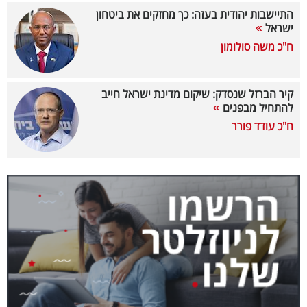
התיישבות יהודית בעזה: כך מחזקים את ביטחון
קריפטו
ישראל
ח"כ משה סולומון
ויראלי
טלוויזיה
קיר הברזל שנסדק: שיקום מדינת ישראל חייב
להתחיל מבפנים
עסקי
ח"כ עודד פורר
ספורט
קריירה
ולימודים
מינויים
רייטינג
רכב