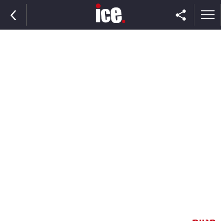
ראשי
הנבחרת
השוק
תקשורת
ומדיה
כסף
וצרכנות