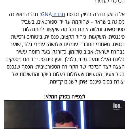
הכלכלי לעתיד?
בריאות
אל הוואקום הזה בדיוק נכנסת
חברת
GNA
: חברה ראשונה
מסוגה בישראל – שהוקמה על ידי ספורטאים, בשביל
תרבות
ספורטאים, ומלווה אותם בכל מה שקשור להתנהלות
ופנאי
פיננסית: השקעות, ניהול תקציב, פנס יה, ביטוחים ורכישת
נכסים. מאחורי החברה עומדים שלושה: עומרי גלזר, שוער
תיירות
נבחרת ישראל; אביב סולומון, כדורגלן בעל רזומה עשיר
TOP-
בליגת העל; ונועם מדר, כלכלן ויועץ פיננסי. יחד הם מספקים
הצצה לצד הכלכלי של הקריירה הספורטיבית: הכסף שנכנס
5
בגיל צעיר, הטעויות שעלולות לעלות ביוקר והחשיבות של
המילון
יצירת בסיס פיננסי איתן לשנים קדימה.
הכלכלי
לצפייה בפרק המלא:
פודקאסט
40
UNDER