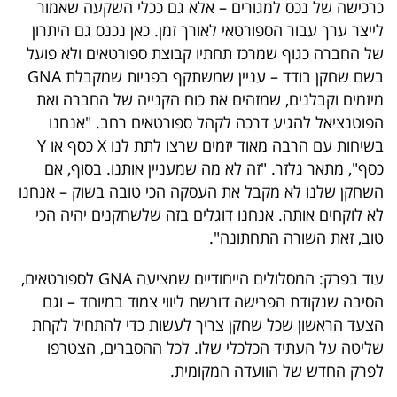
כרכישה של נכס למגורים – אלא גם ככלי השקעה שאמור
לייצר ערך עבור הספורטאי לאורך זמן. כאן נכנס גם היתרון
של החברה כגוף שמרכז תחתיו קבוצת ספורטאים ולא פועל
בשם שחקן בודד – עניין שמשתקף בפניות שמקבלת
GNA
מיזמים וקבלנים, שמזהים את כוח הקנייה של החברה ואת
הפוטנציאל להגיע דרכה לקהל ספורטאים רחב
.
"אנחנו
בשיחות עם הרבה מאוד יזמים שרצו לתת לנו X כסף או Y
כסף", מתאר גלזר. "זה לא מה שמעניין אותנו. בסוף, אם
השחקן שלנו לא מקבל את העסקה הכי טובה בשוק – אנחנו
לא לוקחים אותה. אנחנו דוגלים בזה שלשחקנים יהיה הכי
טוב, זאת השורה התחתונה".
עוד בפרק: המסלולים הייחודיים שמציעה
GNA
לספורטאים,
הסיבה שנקודת הפרישה דורשת ליווי צמוד במיוחד – וגם
הצעד הראשון שכל שחקן צריך לעשות כדי להתחיל לקחת
שליטה על העתיד הכלכלי שלו. לכל ההסברים, הצטרפו
לפרק החדש של הוועדה המקומית.