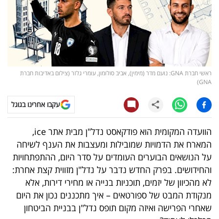
קריפטו
ויראלי
טלוויזיה
ראשי חברת GNA: נועם מדר (מימין), אביב סולומון, עומרי גלזר (צילום באדיבות חברת
GNA)
עסקי
ספורט
עקבו אחרינו בגוגל
קריירה
הוועדה המקומית הוא פודקאסט נדל"ן מבית אתר
ice
,
ולימודים
המארח את הדמויות שמובילות ומעצבות את הענף לשיחה
על הנושאים הבוערים העומדים על סדר היום, ההתפתחויות
מינויים
והחידושים. בפרק החדש נדבר על נדל"ן מזווית קצת אחרת:
לא מהכיוון של יזמים, תוכניות בנייה או מחירי דירות, אלא
רייטינג
מנקודת המבט של ספורטאים – איך מתכננים נכון את היום
שאחרי הפרישה ואיזה מקום תופס נדל"ן בבניית הביטחון
רכב