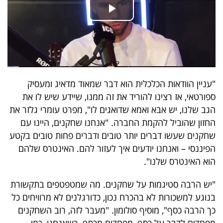
40
שיתופי
פעולה
"עניין הוודאות הכלכלית הוא דבר שמאוד מדאיג ומעסיק
ספורטאי, אז רצינו להוריד את זה ממנו, שיידע שיש לו את
הגב שלנו, יש אבא ואמא שדואגים לו", מפרט עומרי גלזר את
דרושים
החזון שהוביל להקמת החברה. "אנחנו שחקנים, היינו עם
ניוזלטרים
שחקנים שעשו דברים יותר טובים ודברים פחות טובים בקטע
הפיננסי – ואנחנו יודעים איך לעזור להם. האינטרס שלהם
הוא האינטרס שלנו".
מייל
"יש הרבה סטיגמות על שחקנים. מה שמטפטפים בתקשורת
אדום
בנוגע למשכורות לא בהכרח נכון, כדורגלנים לא מרוויחים כל
כך הרבה כסף", מוסיף סולומון. "מעבר לזה, רוב השחקנים