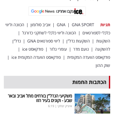
עקבו אחרינו
תגיות
GNA SPORT
|
GNA
|
אביב סולומון
|
הכוונה וליווי
כלכלי לספורטאים
|
הכוונה וליווי כלכלי לשחקני כדורגל
|
השקעות
|
השקעות נדל"ן
|
ליווי ספורטאים GNA
|
נדל"ן
להשקעה
|
נועם מדר
|
עומרי גלזר
|
פודקאסט ice
|
פודקאסט הוועדה המקומית
|
פודקאסט הוועדה המקומית ice
|
שוק ההון
הכתבות החמות
משקיעי הנדל"ן בורחים מתל אביב ובאר
שבע - וקונים בעיר הזו
איציק יצחקי
|
6:19