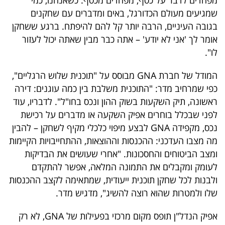
מפחדים לדבר על כסף, מפחדים מכסף. כשאנחנו, כמי
פרסמו
שמגיעים מעולם הכדורגל, באים ומדברים עם שחקנים
באייס
בגובה העיניים, הרבה יותר קל להם להיפתח. ברגע ששחקן
אומר לך 'אני לא יודע' – אתה כבר מבין שאתה יכול לעזור
עקבו
לו".
אחרינו:
המודל של חברת
GNA
מבוסס על "תוכנית שלוש הרגליים",
כפי שמרחיב מדר: "התוכנית משלבת בין כמה עוגנים: דירה
ראשונה, תיק השקעות בשוק ההון ונכס בחו"ל". לדבריו, עוד
לפני שבכלל בוחרים אפיק השקעה או מדברים על רכישת
נכס, מקפידה
GNA
לבצע מיפוי כלכלי מקיף לשחקן – להבין
מה מצבו העדכני: ההכנסות וההוצאות, ההתחייבויות הקיימות
ומצב הביטוחים והחסכונות. "אחרי שעושים את הבדיקות
לעומק ומקבלים את התמונה המלאה, אפשר להתקדם
ולבנות לכל שחקן תוכנית ייעודית, שמתאימה לקצב ההכנסות
שלו ולמטרות שהוא רוצה להשיג", מדגיש מדר.
אפיק הנדל"ן תופס מקום מרכזי בפעילות של GNA, לא רק