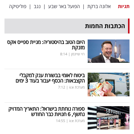
תגיות
אלונה ברקת
|
הפועל באר שבע
|
נגב
|
פוליטיקה
הכתבות החמות
היום הטוב בהיסטוריה: מניית ספייס אקס
מזנקת
רוי שיינמן
|
8:14
ביטוח לאומי בבשורת ענק למקבלי
הקצבאות: הכסף יעבור בעוד 3 ימים
מערכת ice
|
7:12
ספורה נוחתת בישראל: התאריך המדויק
נחשף, 6 חנויות כבר החודש
מערכת ice
|
14:55