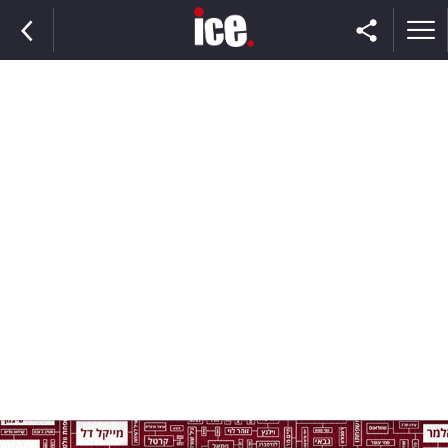
ראשי
הנבחרת
השוק
תקשורת
ומדיה
כסף
וצרכנות