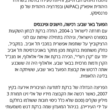
מימנה מיזמים חברתיים), והייתה פעילה בולטת בשדולה
פרסמו
היהודית איפא"ק (AIPAC) ובפדרציה היהודית של סן
באייס
פרנסיסקו.
עקבו
הפועל באר שבע: רכישה, הישגים ופיננסים
אחרינו:
עם חזרתה לישראל ב-2004, החלה ברקת לבחון השקעות
בספורט הישראלי, וניהלה בתחילה שיחות עם לוני
הרציקוביץ' על שותפות אפשרית במכבי תל אביב. במקביל,
כחלק משותפות בהקמת מכון מחקר באוניברסיטת תל אביב
יחד עם "קרן רש"י", הכירה ברקת את אלי אלאלוף, אז מנכ"ל
הקרן ודמות מרכזית בבאר שבע. אלאלוף היה זה ששכנע
אותה לרכוש את קבוצת הפועל באר שבע, ששיחקה אז
בליגה הלאומית.
הפריצה הגדולה של ברקת לתודעה הציבורית אירעה בקיץ
2007, כאשר רכשה את הקבוצה מידיו של אלי זינו תמורת 3
מיליון שקלים (סכום שלא כלל כיסוי חובות ששולמו בחלקם
על ידי העירייה). בניהול המועדון שמה ברקת דגש משמעותי