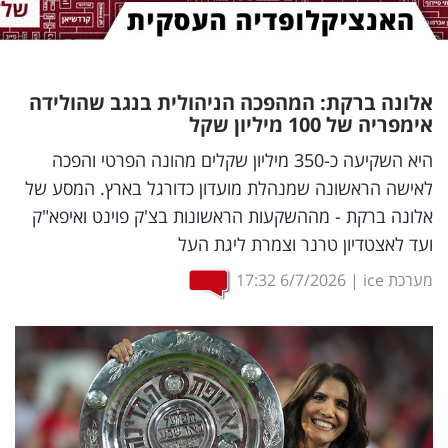
נדל"ן
דיגיטל
אלונה ברקת: המהפכה הניהולית בנגב שהולידה
וטק
אימפריה של 100 מיליון שקל
שיווק
היא השקיעה כ-350 מיליון שקלים מהונה הפרטי והפכה
לאישה הראשונה שמנהלת מועדון כדורגל בארץ. המסע של
ופרסום
אלונה ברקת - מההשקעות הראשונות בצ'ק פוינט ואיפא"ק
משפט
ועד לאצטדיון טרנר וצמרת ליגת העל
מערכת ice
|
6/7/2026
17:32
מדדים
ומחקרים
דעות
רכילות
עסקית