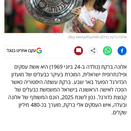
קריפטו
ויראלי
אלונה ברקת (צילום Roy Alima/Flash90)
טלוויזיה
עקבו אחרינו בגוגל
עסקי
ספורט
אלונה ברקת (נולדה ב-24 ביוני 1969) היא אשת עסקים
ופילנתרופית ישראלית, המוכרת בעיקר כבעלים של מועדון
קריירה
הכדורגל הפועל באר שבע. ברקת עשתה היסטוריה כאשר
ולימודים
הפכה לאישה הראשונה בישראל המשמשת כבעלים של
קבוצת כדורגל. נכון לשנת 2025, הונם המשותף של אלונה
מינויים
ובעלה, איש העסקים אלי ברקת, מוערך בכ-480 מיליון
רייטינג
שקלים.
רכב