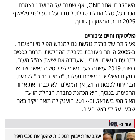
השחקנים ואתר ONE, ואף שמרה על המועדון בצמרת
הכדורגל, כולל הובלת טבלת ליגת העל רגע לפני פלייאוף
2025 תחת המאמן רן קוז'וך.
פוליטיקה וחיים ציבוריים
פעילותה של ברקת גולשת גם למגרש הפוליטי והציבורי.
ב-2005 הייתה מעורבת בקבלת ההחלטות ותרמה כספים
לתנועת הנשים "שובי", שעודדה את יציאת צה"ל מעזה.
בשנת 2019 עשתה צעד רשמי לפוליטיקה כאשר שובצה
במקום השלישי ברשימת מפלגת "הימין החדש" לקראת
הבחירות לכנסת ה-21, אך המפלגה לא עברה את אחוז
החסימה. בנוסף, היא מכהנת כחברת הנהלת הוועד
האולימפי בישראל, וב-2017 הוענק לה תואר "יקיר באר
שבע" על ידי ראש העיר.
עוד ב-
יעקב שחר: ייבואן המכוניות שהפך את מכבי חיפה