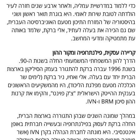
כדי ללמוד במדרשיית עמליה, ולאחר ארבע שנים חזרה לעיר
40
הולדתה לטובת שירות לאומי. היא בוגרת תואר ראשון ושני
בהיסטוריה של המזרח התיכון מטעם האוניברסיטה העברית,
שם גם הכירה את בעלה לעתיד, אלי ברקת, שלמד באותה
שיתופי
עת מתמטיקה ומדעי המחשב.
פעולה
קריירה עסקית, פילנתרופיה ומקור ההון
הדרך להון המשפחתי המשמעותי החלה בשנות ה-90.
בשנת 1996 עברה ברקת להתגורר בעמק הסיליקון בארצות
דרושים
הברית יחד עם בעלה. אלי ואחיו, ניר ברקת (לימים שר
ניוזלטרים
הכלכלה מטעם מפלגת הליכוד), היו מהמשקיעים הראשונים
בענקית ההייטק הישראלית "צ'ק פוינט", והקימו את קרנות
ההון סיכון BRM ו-IVN.
מייל
במהלך שמונה השנים שבהן התגוררה בארצות הברית,
אדום
החלה ברקת לעסוק בפילנתרופיה ובעשייה חברתית באופן
אינטנסיבי. היא מונתה לחברת הנהלה בקרן IVN (אשר