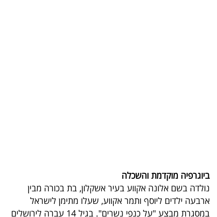
בריאות
תרבות
ופנאי
תיירות
TOP-
5
המילון
הכלכלי
פודקאסט
ביוגרפיה מוקדמת והשכלה
נולדה בשם אלונה אקווע בעיר אשקלון, בת בכורה מבין
40
ארבעה ילדים ליוסף ותמר אקווע, שעלו מתימן לישראל
UNDER
במסגרת מבצע "על כנפי נשרים". בגיל 14 עברה לירושלים