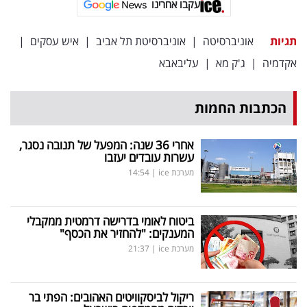
עקבו אחרינו
פרסמו
באייס
תגיות
אוניברסיטה
|
אוניברסיטת תל אביב
|
איש עסקים
|
עקבו
אקדמיה
|
ג'ק מא
|
עליבאבא
אחרינו:
הכתבות החמות
אחרי 36 שנה: המפעל של תנובה נסגר,
עשרות עובדים יעזבו
מערכת ice
|
14:54
ביטוח לאומי בדרישה דרמטית ממקבלי
המענקים: "להחזיר את הכסף"
מערכת ice
|
21:37
ריקול לביסקוויטים האהובים: הפתי בר