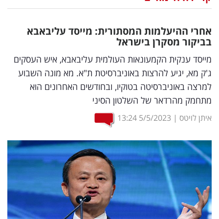
נדל"ן
אחרי ההיעלמות המסתורית: מייסד עליבאבא
דיגיטל
בביקור מסקרן בישראל
וטק
מייסד ענקית הקמעונאות העולמית עליבאבא, איש העסקים
ג'ק מא, יגיע להרצות באוניברסיטת ת"א. מא מונה השבוע
שיווק
למרצה באוניברסיטה בטוקיו, ובחודשים האחרונים הוא
ופרסום
מתחמק מהרדאר של השלטון הסיני
משפט
איתן לויטס
|
5/5/2023
13:24
מדדים
ומחקרים
דעות
רכילות
עסקית