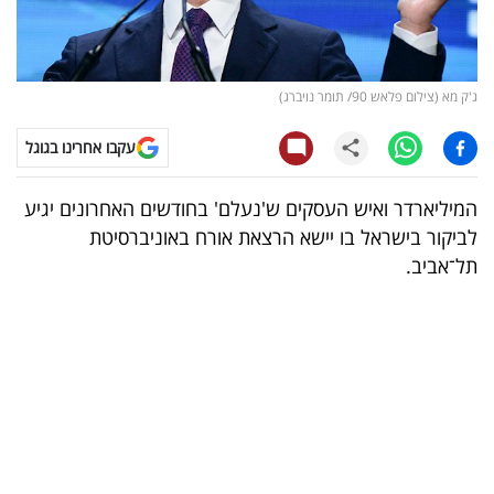
קריפטו
ויראלי
ג'ק מא (צילום פלאש 90/ תומר נויברג)
טלוויזיה
עקבו אחרינו בגוגל
עסקי
המיליארדר ואיש העסקים ש'נעלם' בחודשים האחרונים יגיע
ספורט
לביקור בישראל בו יישא הרצאת אורח באוניברסיטת
תל־אביב.
קריירה
ולימודים
מינויים
רייטינג
רכב