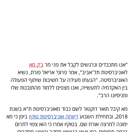
בריאות
תרבות
ופנאי
תיירות
TOP-
"אנו מתכבדים ונרגשים לקבל את פני מר
ג'ק מא
5
לאוניברסיטת תל־אביב", אמר פרופ' אריאל פורת, נשיא
האוניברסיטה. "הגעתו מעידה על חשיבות שיתוף הפעולה
המילון
בין האקדמיה לתעשייה, ואנו מצפים ללמוד מהתובנות שלו
הכלכלי
ומניסיונו הרב".
פודקאסט
מא קיבל תואר דוקטור לשם כבוד מאוניברסיטת ת"א בשנת
2018, ובתחילת השבוע
דיווחה אוניברסיטת טוקיו
ביפן כי מא
40
ימונה למרצה אורח שם. בטוקיו אמרו כי הוא צפוי לתרום
UNDER
בכמה תחומים, כמו ייעוץ בנושאי מחקר וביצוע מחקרים,