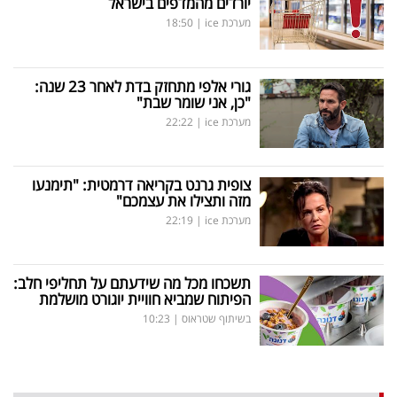
יורדים מהמדפים בישראל
מערכת ice
|
18:50
גורי אלפי מתחזק בדת לאחר 23 שנה:
"כן, אני שומר שבת"
מערכת ice
|
22:22
צופית גרנט בקריאה דרמטית: "תימנעו
מזה ותצילו את עצמכם"
מערכת ice
|
22:19
תשכחו מכל מה שידעתם על תחליפי חלב:
הפיתוח שמביא חוויית יוגורט מושלמת
בשיתוף שטראוס
|
10:23