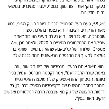
40
בעיקר בחקלאות וייצור מזון. בנוסף, יעביר סמינרים בנושאי
יזמות וחדשנות.
שיתופי
מא, 58, פעם בעל הפרופיל הגבוה ביותר בשוק הסיני, נסוג
מאור הזרקורים הציבורי. הוא נצפה בהולנד, ספרד,
פעולה
אוסטרליה, תאילנד ויפן. הוא נעלם מעיני הציבור לאחר
שביקר את הרגולטורים הסיניים ב-2020, ולאחר מכן Ant
Group, שלוחה של עליבאבא שהוא גם מייסד שותף בה,
דרושים
נאלצה למשוך את ההנפקה הראשונית המתוכננת שלה.
ניוזלטרים
"הוא תיאר אותם כבעלי 'מנטליות של בית הלוואות', וזה
באמת עורר הרבה זעם", אמר דקסטר רוברטס, עמית בכיר
ביוזמת הביטחון ההודו-פסיפיק של המועצה האטלנטית
מייל
ומחבר הספר "המיתוס של הקפיטליזם הסיני". "כמו כן, רק
הדמות החצופה של ג'ק מא עצבנה הרבה רגולטורים ואנשים
אדום
חזקים מאוד בסין".