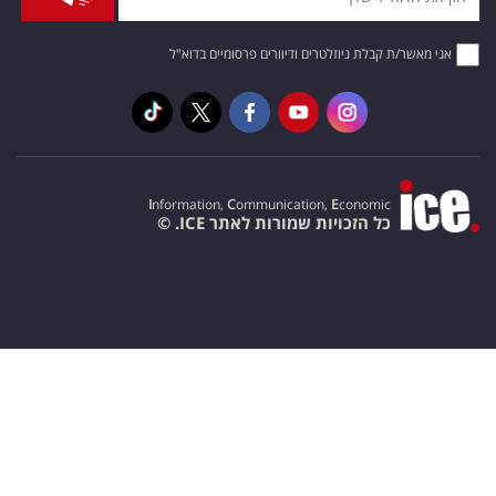
אני מאשר/ת קבלת ניוזלטרים ודיוורים פרסומיים בדוא"ל
I
nformation,
C
ommunication,
E
conomic
כל הזכויות שמורות לאתר ICE. ©