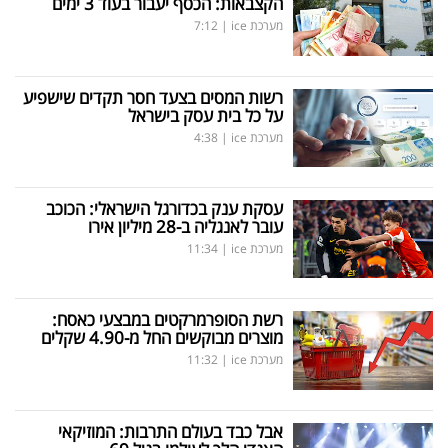
הקצבאות: הכסף יעבור בעוד 3 ימים
מערכת ice
|
7:12
רשות המסים בצעד חסר תקדים שישפיע
על כל בית עסק בישראל
מערכת ice
|
4:38
עסקת ענק בכדורגל הישראלי: הכוכב
עובר לאנגליה ב-28 מיליון אירו
מערכת ice
|
11:34
רשת הסופרמרקטים במבצעי כאסח:
מוצרים מבוקשים החל מ-4.90 שקלים
מערכת ice
|
11:32
אבל כבד בעולם התרבות: המוזיקאי