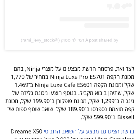
פרסמו
באייס
עקבו
אחרינו:
A post shared by רמי לוי סטוק (@rami_levy_stock)
לצד זאת, פרסמה הרשת מבצעים על מוצרי Ninja, בהם
מכונת הקפה Ninja Luxe Pro ES701 במחיר של 1,770
שקל ומכונת הקפה Ninja Luxe Cafe ES601 ב־1,469
שקל, שתיהן ביבוא מקביל. בנוסף הוצעו מכונת גלידה של
נינג'ה ב־1,299 שקל, מכונת פופקורן ב־199.90 שקל, מכונת
קפה תואמת נספרסו ב־189.90 שקל ושואב שוטף ספות של
Bissell ב־599.90 שקל.
ברשת הציגו גם מבצע על השואב הרובוטי
Dreame X50