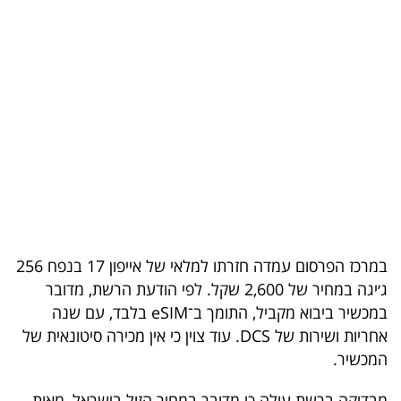
בריאות
תרבות
ופנאי
תיירות
TOP-
5
המילון
במרכז הפרסום עמדה חזרתו למלאי של אייפון 17 בנפח 256
הכלכלי
ג׳יגה במחיר של 2,600 שקל. לפי הודעת הרשת, מדובר
במכשיר ביבוא מקביל, התומך ב־eSIM בלבד, עם שנה
פודקאסט
אחריות ושירות של DCS. עוד צוין כי אין מכירה סיטונאית של
המכשיר.
40
UNDER
מבדיקה ברשת עולה כי מדובר במחיר הזול בישראל, מאות