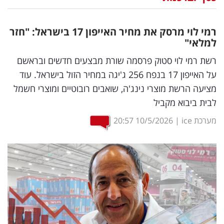
נדל"ן
רמי לוי מרסק את מחיר האייפון 17 בישראל: "חזר
דיגיטל
למלאי"
וטק
רשת רמי לוי סטוק פרסמה שורת מבצעים חדשים ובראשם
על האייפון 17 בנפח 256 ג'יגה במחיר הזול בישראל. עוד
שיווק
מציעה הרשת מוצרי נינג'ה, שואבים רובוטיים ומוצרי חשמל
ופרסום
לבית ביבוא מקביל
משפט
מערכת ice
|
10/5/2026
20:57
מדדים
ומחקרים
דעות
רכילות
עסקית