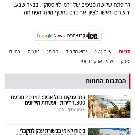
להיפתח שלושה סניפים של "רמי לוי סטוק": בבאר שבע,
ירושלים וראשון לציון, אך טרם נחשף מועד הפתיחה.
עקבו אחרינו
תגיות
אייפון 17
|
יבוא מקביל
|
מבצע
|
נינג'ה
|
רמי לוי
סטוק
|
שואב אבק רובוטי
הכתבות החמות
קרב ענקים בתל אביב: המדינה תובעת
1,300 דירות - ועשרות מיליונים
איציק יצחקי
|
11:19
ביטוח לאומי בבשורת ענק למקבלי