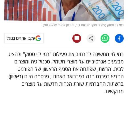
קריפטו
ויראלי
רמי לוי סטוק (צילום מסך חדשות 13, יהונתן שאול פלאש 90)
טלוויזיה
עקבו אחרינו בגוגל
עסקי
רמי לוי ממשיכה להרחיב את פעילות "רמי לוי סטוק" ולהציג
ספורט
מבצעים אגרסיביים על מוצרי חשמל, טכנולוגיה ומוצרים
לבית. הרשת, שפתחה את הסניף הראשון של הפורמט
קריירה
החדש בפרדס חנה בפברואר האחרון, פרסמה היום (ראשון)
ולימודים
ברשתות החברתיות שורת הנחות חדשות על מוצרים
מבוקשים.
מינויים
רייטינג
רכב