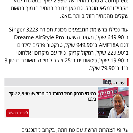
Ultra Complete במחיר של 2,990 שקל במסגרת יבוא
מקביל ובמלאי מוגבל. גם כאן מדובר במחיר הנמוך במאות
שקלים מהמחיר הזול ביותר בזאפ.
עוד נכללו ברשימת המבצעים מכונת תפירה Singer 3223
ב־649.90 שקל, מעצב השיער Dreame AirStyle Pro
דגם AMF18A ב־949.90 שקל, טרקטור פדלים לילדים
ב־229.90 שקל, רמקול קריוקי נייד עם מיקרופון אלחוטי
ב־19.90 שקל, כיסאות ים ב־25 שקל ליחידה ומאוורר בנטון 3
ב־1 ב־79.90 שקל.
עוד ב-
רמי לוי מרסק מחיר למותג הכי מבוקש: 2,990 שקל
בלבד
לכתבה המלאה
על פי הצהרות הרשת עם פתיחתה, בקרוב מתוכננים