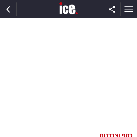
ראשי
הנבחרת
השוק
תקשורת
ומדיה
כסף
וצרכנות
כסף וצרכנות