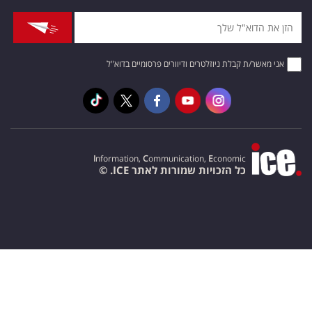
אני מאשר/ת קבלת ניוזלטרים ודיוורים פרסומיים בדוא"ל
I
nformation,
C
ommunication,
E
conomic
כל הזכויות שמורות לאתר ICE. ©