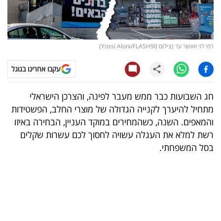
קריפטו
ויראלי
רמי לוי ואושר עד (צילום Yossi Aloni/FLASH90)
טלוויזיה
עקבו אחרינו בגוגל
עסקי
חג השבועות כבר ממש מעבר לפינה, והצרכן הישראלי
ספורט
מתחיל להיערך לקנייה הגדולה של מוצרי החלב, הפשטידות
והמאפים. השנה, כשהמחירים במוקד העניין, הבחירה באיזו
קריירה
רשת למלא את העגלה עשויה לחסוך לכם עשרות שקלים
ולימודים
בסל המשפחתי.
מינויים
רייטינג
רכב