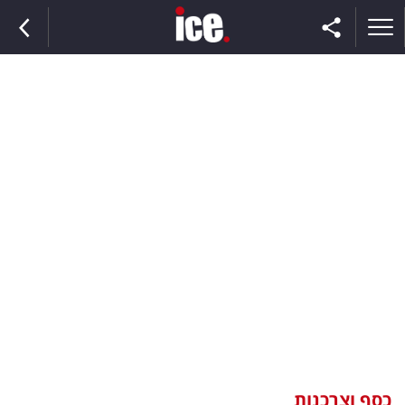
ראשי
הנבחרת
השוק
תקשורת
ומדיה
כסף
וצרכנות
כסף וצרכנות