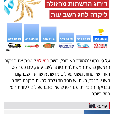
40
שיתופי
פעולה
דרושים
על פי נתוני 'המוקד הציבורי', רשת
רמי לוי
קוטפת את המקום
הראשון כרשת המשתלמת ביותר לשבוע זה, עם פער קטן
ניוזלטרים
מאוד של פחות משני שקלים מרשת אושר עד שבמקום
השני. מנגד, רשת יש חסד התגלתה כרשת היקרה ביותר
בבדיקה הנוכחית, עם הפרש של כ-63 שקלים לעומת הסל
מייל
הזול ביותר.
אדום
עוד ב-