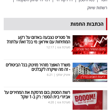
רשתות שיווק
הכתבות החמות
וול סטריט נצבעה באדום על רקע
המתיחות עם איראן: מי בכל זאת עלתה?
מערכת ice
|
12:17
סיכום המסחר בוול סטריט
משרד האוצר מזהיר מזינוק בגל הביטולים
- זה מה שיקרה לקבלנים
איציק יצחקי
|
6:21
ידיעות השבוע בנדל"ן
רשת הסטוק בום מרסקת את המחירים על
אביזרי בית הספר: רק ב-1 שקל
מערכת ice
|
4:20