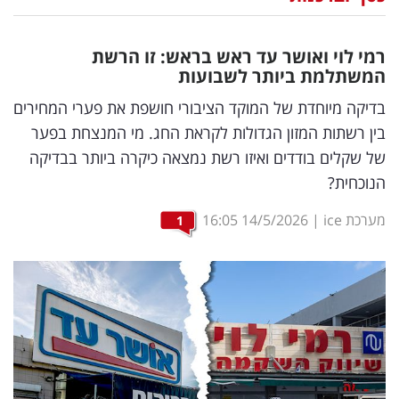
נדל"ן
רמי לוי ואושר עד ראש בראש: זו הרשת
דיגיטל
המשתלמת ביותר לשבועות
וטק
בדיקה מיוחדת של המוקד הציבורי חושפת את פערי המחירים
בין רשתות המזון הגדולות לקראת החג. מי המנצחת בפער
שיווק
של שקלים בודדים ואיזו רשת נמצאה כיקרה ביותר בבדיקה
ופרסום
הנוכחית?
משפט
מערכת ice
|
14/5/2026
16:05
1
מדדים
ומחקרים
דעות
רכילות
עסקית