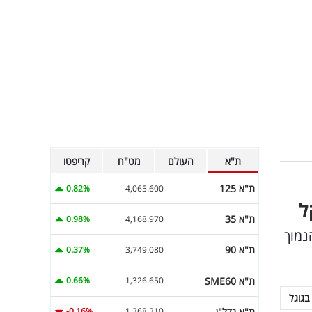
ת"א
העולם
מט"ח
קריפטו
ת"א 125
0.82%
4,065.600
ת"א 35
0.98%
4,168.970
נמוך
ת"א 90
0.37%
3,749.080
ת"א SME60
0.66%
1,326.650
בגוגל
ת"א נדל"ן
-0.16%
1,368.310