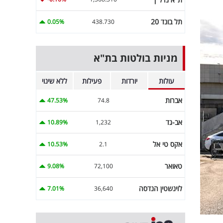
תל בונד 20
0.05%
438.730
מניות בולטות בת"א
עולות
יורדות
פעילות
ללא שינוי
אברות
47.53%
74.8
אב-גד
10.89%
1,232
אקס טי אל
10.53%
2.1
טאואר
9.08%
72,100
לוינשטין הנדסה
7.01%
36,640