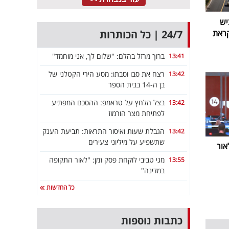
יש
24/7 | כל הכותרות
קראת
ברוך מרזל בהלם: "שלום לך, אני מוחמד"
13:41
רצח את סבו וסבתו: מסע הירי הקטלני של
13:42
בן ה-14 בבית הספר
בצל הלחץ על טראמפ: ההסכם המפתיע
13:42
לפתיחת מצר הורמוז
הגבלת שעות ואיסור התראות: תביעת הענק
13:42
שתשפיע על מיליוני צעירים
אור
מגי טביבי לוקחת פסק זמן: "לאור התקופה
13:55
במדינה"
כל החדשות
כתבות נוספות