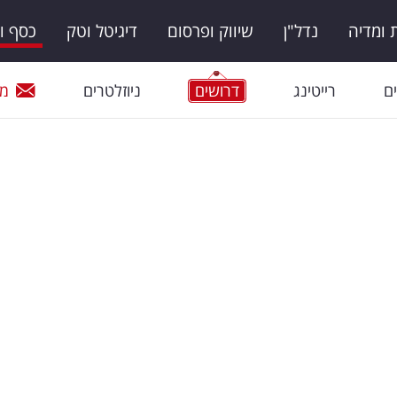
ומדיה
נדל"ן
שיווק ופרסום
דיגיטל וטק
כסף ו
ם
רייטינג
דרושים
ניוזלטרים
מי