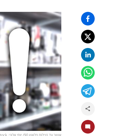
אושר עד (צילום פלאש 90/ יוסי אלוני, shutterstock)