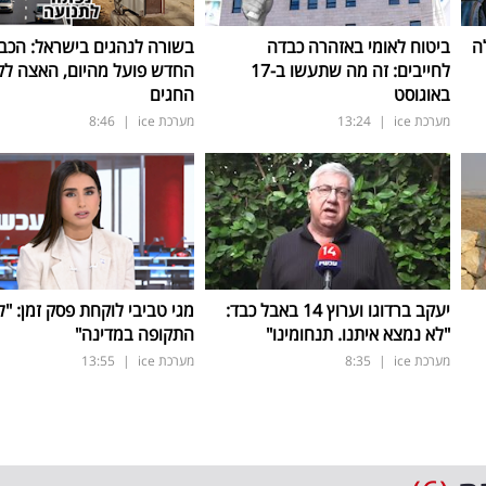
ה
ביטוח לאומי באזהרה כבדה
בשורה לנהגים בישראל: הכב
לחייבים: זה מה שתעשו ב-17
החדש פועל מהיום, האצה ל
באוגוסט
החגים
מערכת ice
|
13:24
מערכת ice
|
8:46
יעקב ברדוגו וערוץ 14 באבל כבד:
מגי טביבי לוקחת פסק זמן: "ל
"לא נמצא איתנו. תנחומינו"
התקופה במדינה"
מערכת ice
|
8:35
מערכת ice
|
13:55