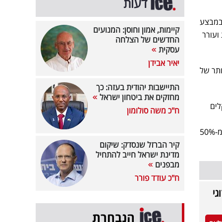
דעות
ם לבקבוק. מדובר במבצע
קיימות, אמון וחוסן: המנועים
ניפי הרשת ועורר
החדשים של הצלחה
עסקית
יאיר אבידן
ותר של
התיישבות יהודית בעזה: כך
מחזקים את ביטחון ישראל
קלים
ח"כ משה סולומון
כשבקבוק ממוצע נמכר בדרך כלל בטווח שבין 40 ל-60 שקלים. המבצע המדובר מציג מחיר הנמוך ביותר מ-50%
קיר הברזל שנסדק: שיקום
מדינת ישראל חייב להתחיל
מבפנים
ח"כ עודד פורר
 הזוגי
הנבחרת