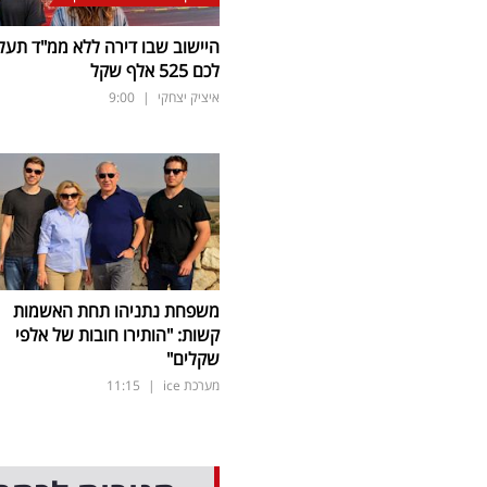
היישוב שבו דירה ללא ממ"ד תעל
לכם 525 אלף שקל
איציק יצחקי
|
9:00
משפחת נתניהו תחת האשמות
קשות: "הותירו חובות של אלפי
שקלים"
מערכת ice
|
11:15