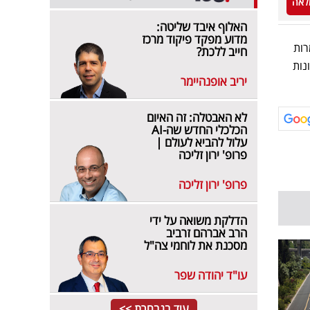
לאה
האלוף איבד שליטה:
מדוע מפקד פיקוד מרכז
רות
חייב ללכת?
נות
יריב אופנהיימר
לא האבטלה: זה האיום
הכלכלי החדש שה-AI
עלול להביא לעולם |
פרופ' ירון זליכה
פרופ' ירון זליכה
הדלקת משואה על ידי
הרב אברהם זרביב
מסכנת את לוחמי צה"ל
עו"ד יהודה שפר
עוד בנבחרת >>