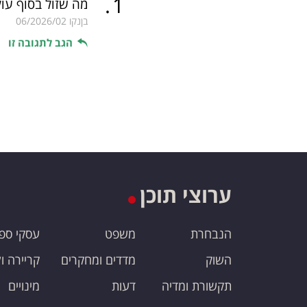
.
1
מה שזול בסוף עול
בןנקו
06/2026/02
הגב לתגובה זו
ערוצי תוכן
הנבחרת
משפט
עסקי ספ
השוק
מדדים ומחקרים
קריירה ו
תקשורת ומדיה
דעות
מינויים