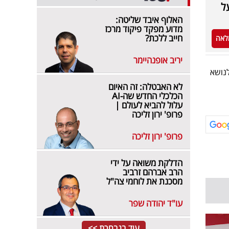
ל
האלוף איבד שליטה:
מדוע מפקד פיקוד מרכז
חייב ללכת?
לאה
יריב אופנהיימר
לנושא
לא האבטלה: זה האיום
הכלכלי החדש שה-AI
עלול להביא לעולם |
פרופ' ירון זליכה
פרופ' ירון זליכה
הדלקת משואה על ידי
הרב אברהם זרביב
מסכנת את לוחמי צה"ל
עו"ד יהודה שפר
עוד בנבחרת >>