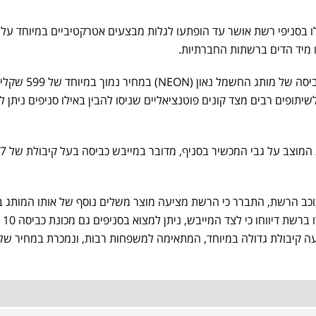
ו בסניפי רשת אושר עד הופתעו לגלות מבצעים אטרקטיביים במיוחד על 
ו מיד הדים ברשתות החברתיות.
כך למשל מוצע למכירה מייבש כביסה של מותג החשמל נאון (NEON) במחיר נמוך ב
שיתופים רבים מצד קונים פוטנציאליים שניסו להבין באילו סניפים ניתן ל
על פי השילוט הרשמי של הרשת המוצב על גבי המכשיר בסניף, מדובר במייבש כביסה בעל קיבולת של 7
כב הרשת, התברר כי הרשת מציעה מוצר משלים נוסף של אותו המותג ב
תחרותי לא פחות
ונה הזו מציעה קיבולת גדולה במיוחד, המתאימה למשפחות רבות, ונמכרת במחיר ש