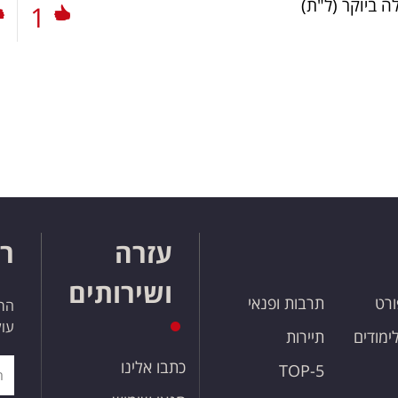
ה ביוקר
(ל"ת)
1
עזרה
רו
ושירותים
ורט
תרבות ופנאי
הרש
עול
לימודים
תיירות
כתבו אלינו
TOP-5