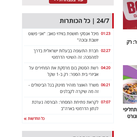
24/7 | כל הכותרות
מיכל אנסקי חושפת בווידוי כואב: "אני פשוט
01:23
יושבת ובוכה"
: רק
חברת התעופה בבעלות ישראלית בדרך
02:27
למהפכה: זה השינוי הדרמטי
רשת הסטוק בום מרסקת את המחירים על
04:20
אביזרי בית הספר: רק ב-1 שקל
משרד האוצר מזהיר מזינוק בגל הביטולים -
06:21
זה מה שיקרה לקבלנים
לקראת פתיחת המסחר: הבורסה נערכת
07:07
לנתון הדרמטי בארה"ב
חליפי
גורט
כל החדשות