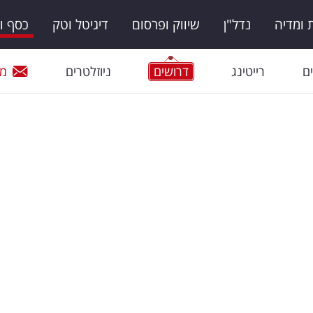
ומדיה
נדל"ן
שיווק ופרסום
דיגיטל וטק
כסף ו
ם
רייטינג
דרושים
ניוזלטרים
מי