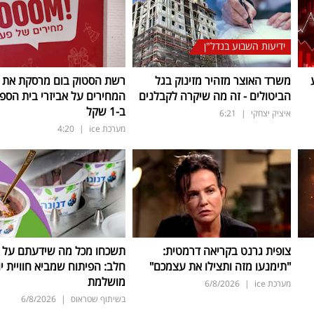
ידיעות השבוע בנדל"ן
משרד האוצר מזהיר מזינוק בגל
רשת הסטוק בום מרסקת את
הביטולים - זה מה שיקרה לקבלנים
המחירים על אביזרי בית הספר
ב-1 שקל
איציק יצחקי
|
6:21
מערכת ice
|
4:20
צופית גרנט בקריאה דרמטית:
תשכחו מכל מה שידעתם על ת
"תימנעו מזה ותצילו את עצמכם"
חלב: הפיתוח שמביא חוויית יו
מושלמת
מערכת ice
|
6/8/2026
בשיתוף שטראוס
|
6/8/2026