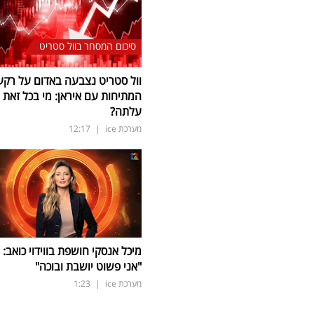
סיכום המסחר בוול סטריט
וול סטריט נצבעה באדום על רקע
המתיחות עם איראן: מי בכל זאת
עלתה?
מערכת ice
|
12:17
מיכל אנסקי חושפת בווידוי כואב:
"אני פשוט יושבת ובוכה"
מערכת ice
|
1:23