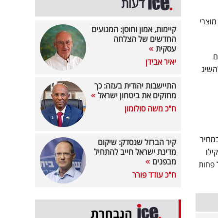
דעות
מוצרי
קיימות, אמון וחוסן: המנועים
החדשים של הצלחה
עסקית
מיוחד של 599 שקלים
יאיר אבידן
השיג
התיישבות יהודית בעזה: כך
מחזקים את ביטחון ישראל
ח"כ משה סולומון
מחיר
קיר הברזל שנסדק: שיקום
. לקוחות שביקרו ברשת דיווחו כי לצד המייבש, ניתן למצוא בסניפים גם מכונת כביסה 10 קילו
מדינת ישראל חייב להתחיל
מבפנים
ל פחות
ח"כ עודד פורר
הנבחרת