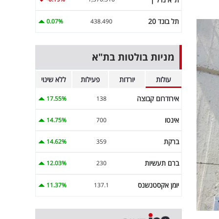
תל בונד 20
0.07%
438.490
מניות בולטות בת"א
עולות
יורדות
פעילות
ללא שינוי
אירודרום קבוצה
17.55%
138
אינטו
14.75%
700
ברקת
14.62%
359
ברם תעשיות
12.03%
230
יומן אקסטנשנס
11.37%
137.1