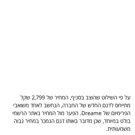
בריאות
תרבות
ופנאי
תיירות
TOP-
5
המילון
הכלכלי
על פי השילוט שהוצב בסניף, המחיר של 2,799 שקל
מתייחס לדגם החדש של החברה, הנחשב לאחד משואבי
פודקאסט
הפרימיום של Dreame. הפער מול המחיר באתר הרשמי
בולט במיוחד, שכן מדובר באותו דגם הנמכר במחיר גבוה
40
משמעותית.
UNDER