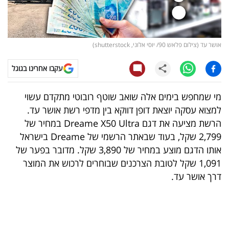
קריפטו
ויראלי
אושר עד (צילום פלאש 90/ יוסי אלוני, shutterstock)
טלוויזיה
עקבו אחרינו בגוגל
עסקי
מי שמחפש בימים אלה שואב שוטף רובוטי מתקדם עשוי
ספורט
למצוא עסקה יוצאת דופן דווקא בין מדפי רשת אושר עד.
הרשת מציעה את דגם Dreame X50 Ultra במחיר של
קריירה
2,799 שקל, בעוד שבאתר הרשמי של Dreame בישראל
ולימודים
אותו הדגם מוצע במחיר של 3,890 שקל. מדובר בפער של
1,091 שקל לטובת הצרכנים שבוחרים לרכוש את המוצר
מינויים
דרך אושר עד.
רייטינג
רכב