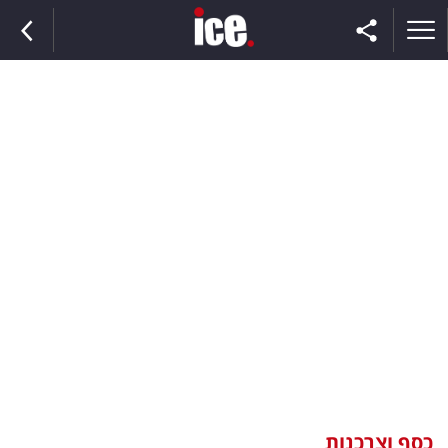
ראשי
הנבחרת
השוק
תקשורת
ומדיה
כסף
וצרכנות
כסף וצרכנות