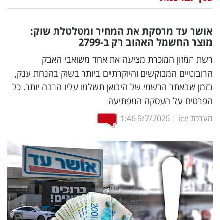
נדל"ן
אושר עד מרסקת את המחיר ומטלטלת שוק:
דיגיטל
מוצר החשמל האהוב רק ב-2799
וטק
רשת המזון המוכרת מציעה את אחד משואבי האבק
הרובוטיים המבוקשים והיוקרתיים ביותר בשוק בהנחת ענק,
שיווק
בזמן שבאתר הרשמי של היבואן תשלמו עליו הרבה יותר. כל
ופרסום
הפרטים על העסקה המפתיעה
משפט
מערכת ice
|
9/7/2026
1:46
מדדים
ומחקרים
דעות
רכילות
עסקית