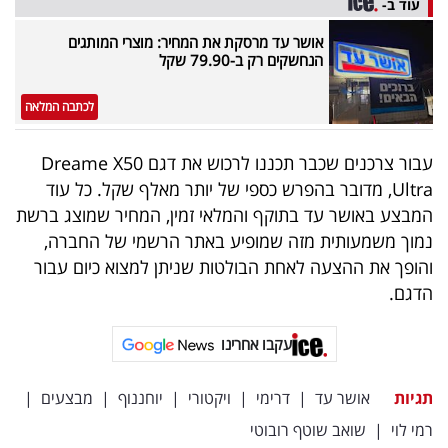
עוד ב-
פרסמו
באייס
אושר עד מרסקת את המחיר: מוצרי המותגים
הנחשקים רק ב-79.90 שקל
עקבו
לכתבה המלאה
אחרינו:
עבור צרכנים שכבר תכננו לרכוש את דגם Dreame X50
Ultra, מדובר בהפרש כספי של יותר מאלף שקל. כל עוד
המבצע באושר עד בתוקף והמלאי זמין, המחיר שמוצג ברשת
נמוך משמעותית מזה שמופיע באתר הרשמי של החברה,
והופך את ההצעה לאחת הבולטות שניתן למצוא כיום עבור
הדגם.
עקבו אחרינו
תגיות
אושר עד
|
דרימי
|
ויקטורי
|
יוחננוף
|
מבצעים
|
רמי לוי
|
שואב שוטף רובוטי