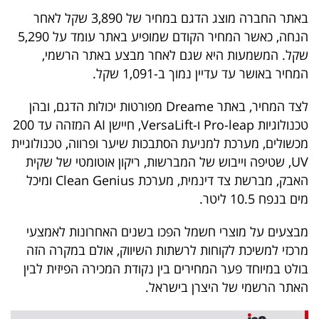
40
באתר החברה מוצג הדגם במחיר של 3,890 שקל לאחר
הנחה, כאשר המחיר הקודם שמופיע באתר עומד על 5,290
שקל. המשמעות היא שגם לאחר מבצע באתר הרשמי,
שיתופי
המחיר באושר עד עדיין נמוך ב-1,091 שקל.
פעולה
לצד המחיר, באתר Dreame מפורטות יכולות הדגם, ובהן
טכנולוגיות Pro-leap ו-VersaLift, חיישן AI המזהה עד 200
מכשולים, מערכת למניעת הסתבכות שיער ופרווה, טכנולוגיית
דרושים
UV, שטיפה וייבוש של המברשות, ריקון אוטומטי של שקית
האבק, מברשת צד דינמית, מערכת Clean Genius ומיכל
ניוזלטרים
מים בנפח 10.5 ליטר.
מבצעים על מוצרי חשמל הפכו בשנים האחרונות לאמצעי
מייל
מרכזי למשיכת לקוחות לרשתות השיווק, אולם במקרה הזה
בולט במיוחד פער המחירים בין נקודת המכירה הפיזית לבין
אדום
האתר הרשמי של היצרן בישראל.