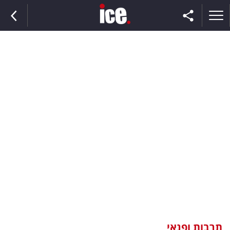
ראשי
הנבחרת
השוק
תקשורת
ומדיה
כסף
וצרכנות
תרבות ופנאי