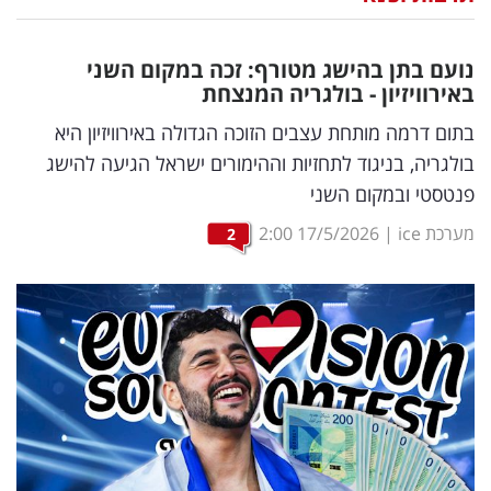
נדל"ן
נועם בתן בהישג מטורף: זכה במקום השני
דיגיטל
באירוויזיון - בולגריה המנצחת
וטק
בתום דרמה מותחת עצבים הזוכה הגדולה באירוויזיון היא
בולגריה, בניגוד לתחזיות וההימורים ישראל הגיעה להישג
שיווק
פנטסטי ובמקום השני
ופרסום
מערכת ice
|
17/5/2026
2:00
2
משפט
מדדים
ומחקרים
דעות
רכילות
עסקית