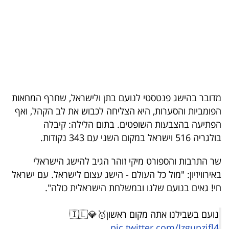
בריאות
תרבות
ופנאי
תיירות
מדובר בהישג פנטסטי לנועם בתן ולישראל, שחרף המחאות
TOP-
הפומביות והסערות, היא הצליחה לכבוש את לב הקהל, ואף
5
הפתיעה בהצבעות השופטים. בתום הלילה: קיבלה
בולגריה 516 וישראל במקום השני עם 343 נקודות.
המילון
הכלכלי
שר התרבות והספורט מיקי זוהר הגיב להישג הישראלי
באירוויזיון: "מול כל העולם - הישג עצום לישראל. עם ישראל
פודקאסט
חי! גאים בנועם שלנו ובמשלחת הישראלית כולה".
40
נועם בשבילנו אתה מקום ראשון🥇💎🇮🇱
UNDER
pic.twitter.com/Jzgupzifl4