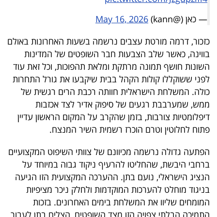
40
— כאן (@kann)
May 16, 2026
כזכור, דרמה מורטת עצבים נרשמה בשעות האחרונות באולם
שיתופי
בווינה, כאשר שלב הצבעות חבר השופטים של המדינות
פעולה
השונות חושף תמונה מרתקת ומלאת תהפוכות, וכל זאת עוד
לפני ששוקללו קולות הקהל בבית שיקבעו את גורל התחרות
כולה. המשלחת הישראלית חוותה רכבת הרים רגשית של
ממש, שמערבבת רגעים של סיפוק אדיר לצד אכזבות
דרושים
דיפלומטיות צורבות, בזמן שהקרב על המקום הראשון עדיין
פתוח לחלוטין וטרם הוכרז רשמית השיר המנצח.
ניוזלטרים
הפתעה גדולה נרשמה מכיוונם של צוותי השיפוט המקצועיים
ברחבי היבשת, שהחליטו להרעיף ניקוד גבוה במיוחד על
מייל
הנציג הישראלי, נועם בתן. ההערכה המקצועית הזו הגיעה
אדום
בניגוד מוחלט להערכות המוקדמות ולחלק ניכר מציפיות
המומחים שליוו את המשלחת בימים האחרונים. בזכות
התמיכה הבלתי צפויה הזו מצד השופטים, הצליח בתן לעבור