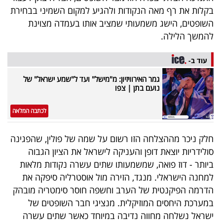
פרסמו
בקלות את רף מאה הנקודות ולהגיע למקום השמיני בבחירת
באייס
השופטים, הישג משמעותי שמציב אותו בעמדה מצוינת
להמשך הלילה.
עקבו
אחרינו:
עוד ב-
גמר האירוויזיון: מ"מישל" ועד ל"שמע ישראל" של
נועם בתן | צפו
לכתבה המלאה
חלק ניכר מההצלחה הזו רשום על שמה של פולין, שהפגינה
סולידריות יוצאת דופן והעניקה לישראל את הציון הגבוה
ביותר - דוז פואה, שמשמעותו שתים עשרה נקודות מלאות
למחנה הישראלי. מנגד, הזירה מול אוסטרליה סיפקה את
הדרמה הפיקנטית של הערב וחשפה חוסר סימטריה מובהק
במערכת היחסים המוזיקלית. מנציגי חבר השופטים של
ישראל נשלחה מחווה נדיבה במיוחד כאשר שתים עשרה