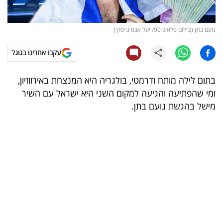
קריפטו
נועם בתן (צילום פלאש 90/ יעל אבס גויסקי)
ויראלי
עקבו אחרינו בגוגל
טלוויזיה
בתום לילה מותח ודרמטי, בולגריה היא המנצחת באירווזיון,
עסקי
ומי שהפתיעה והגיעה למקום השני היא ישראל עם השיר
ספורט
מישל בהגשת נועם בתן.
קריירה
ולימודים
מינויים
רייטינג
רכב