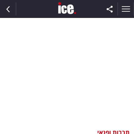
ראשי
הנבחרת
השוק
תקשורת
ומדיה
כסף
וצרכנות
תרבות ופנאי