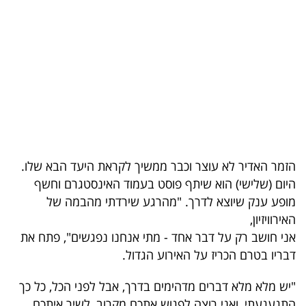
בריאות
תרבות
ופנאי
תיירות
TOP-
5
הזמר האדיר לא עוצר וכבר ממשיך לקראת היעד הבא שלו.
היום (שלישי) הוא שיתף פוסט בעמוד האינסטגרם וחשף
המילון
מופע ענק שיוצא לדרך. "מהרגע שירדתי מהבמה של
הכלכלי
האירוויזיון,
אני חושב רק על דבר אחד - מתי אנחנו נפגשים", פתח את
פודקאסט
דבריו בטרם הכריז על האירוע הגדול.
40
"יש מלא מלא דברים מדהימים בדרך, אבל לפני הכל, כל כך
UNDER
התגעגעתי, ואני רוצה לפגוש אתכם מקרוב, לשיר איתכם,