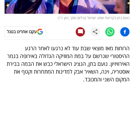
קריפטו
נועם בתן בקריאת שמע ישראל (צילום מסך, כאן 11)
ויראלי
עקבו אחרינו בגוגל
טלוויזיה
הרוחות מאז מוצאי שבת עוד לא נרגעו לאחר הרגע
עסקי
ההיסטורי שנרשם על במת המוזיקה הגדולה באירופה בגמר
ספורט
האירוויזיון. נועם בתן, הנציג הישראלי כבש את הבמה בבירת
אוסטריה, וינה, השאיר אבק למדינות המתחרות וקטף את
קריירה
המקום השני והמכובד.
ולימודים
מינויים
רייטינג
רכב