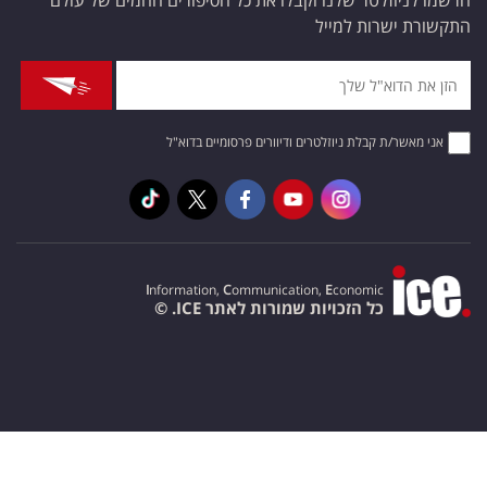
הרשמו לניוזלטר שלנו וקבלו את כל הסיפורים החמים של עולם
התקשורת ישרות למייל
אני מאשר/ת קבלת ניוזלטרים ודיוורים פרסומיים בדוא"ל
I
nformation,
C
ommunication,
E
conomic
כל הזכויות שמורות לאתר ICE. ©