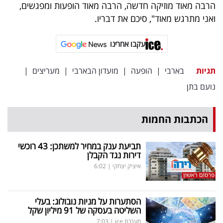
פרסמו
הרבה מאוד מוזיקה חדשה, הרבה מאוד הופעות ומפגשים,
ואני מתרגש מאוד", סיכם את דבריו.
באייס
עקבו אחרינו
עקבו
אחרינו:
תגיות
בארבי
|
הופעה
|
מועדון הבארבי
|
מעריצים
|
נועם בתן
הכתבות החמות
תביעת ענק במחיר למשתכן: 43 רוכשי
דירות נגד הקבלן
איציק יצחקי
|
6:02
הסתערות על מניות נובולוג: בעלי
השליטה בעסקה של 91 מיליון שקל
מערכת ice
|
7:03