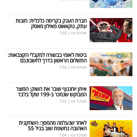
חברת הענק בקריסה כלכלית: חובות
עתק, נוקאאוט מאילון מאסק
מערכת ice
|
7:03
ביטוח לאומי בבשורה למקבלי הקצבאות:
התשלום הראשון בדרך לחשבונכם
מערכת ice
|
7:02
איתן יוחננוף שובר את השוק: המוצר
המבוקש שנמכר ב-199 שקל בלבד
מערכת ice
|
7:02
לאחר שנעלמה מהמסך: השחקנית
האהובה נחשפת שוב בגיל 55
מערכת ice
|
7:04