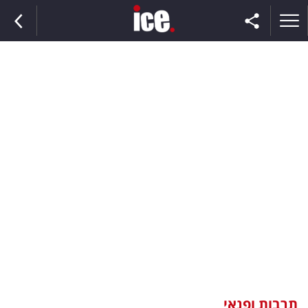
ראשי
הנבחרת
השוק
תקשורת
ומדיה
כסף
וצרכנות
תרבות ופנאי