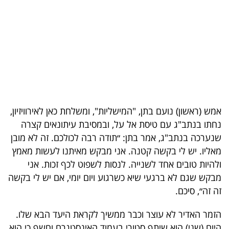
בריאות
תרבות
ופנאי
תיירות
TOP-
אמש (ראשון) נועם בתן, "המישליות", ומשלחת כאן לאירוויזיון,
5
נחתו בנתב"ג עם טיסת אל על, ובמסיבת עיתונאים קצרה
שנערכה בנתב"ג, אמר בתן: ״תודה רבה לכולכם. זה לא מובן
המילון
מאליו. יש לי בקשה קטנה. אני מבקש מאיתנו לעשות מאמץ
הכלכלי
ולהיות טובים אחד לשנייה. לנסות לשפוט לכף זכות. אני
מבקש שגם לא ברגעי שיא כשרגוע ויום יומי, אם יש לי בקשה
פודקאסט
זה זה״, סיכם.
40
הזמר האדיר לא עוצר וכבר ממשיך לקראת היעד הבא שלו.
UNDER
היום (שני) הוא שיתף סטורי בעמוד האינסטגרם וחשף כי הוא