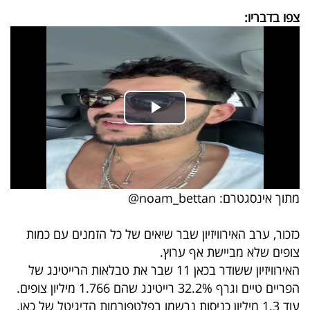
פרסמו
צפו בדבריו:
באייס
עקבו
אחרינו:
מתוך אינסגטרם: noam_bettan@
כזכור, ערב האירוויזיון שבר שיאים של כל הזמנים עם כמות
צופים שלא מביישת אף ערוץ.
האירוויזיון ששודר בכאן 11 שבר את טבלאות הרייטינג של
הפריים טיים וגרף 32.2% רייטינג שהם 1.766 מיליון צופים.
עוד 1.3 מיליון כניסות נרשמו בפלטפורמות הדיגיטל של כאן.