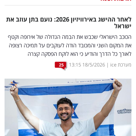
נדל"ן
לאחר ההישג באירוויזיון 2026: נועם בתן עוזב את
דיגיטל
ישראל
וטק
הכוכב הישראלי שכבש את הבמה הגדולה של אירופה וקטף
את המקום השני והמכובד הודה לעוקבים על תמיכה רצופה
שיווק
לאורך כל הדרך והודיע כי הוא לוקח הפסקה קצרה
ופרסום
מערכת ice
|
18/5/2026
13:15
25
משפט
מדדים
ומחקרים
דעות
רכילות
עסקית