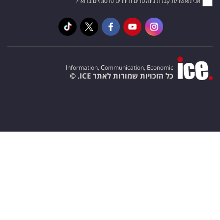
אני מאשר/ת קבלת ניוזלטרים ודיוורים פרסומיים בדוא"ל
I
nformation,
C
ommunication,
E
conomic
כל הזכויות שמורות לאתר ICE. ©