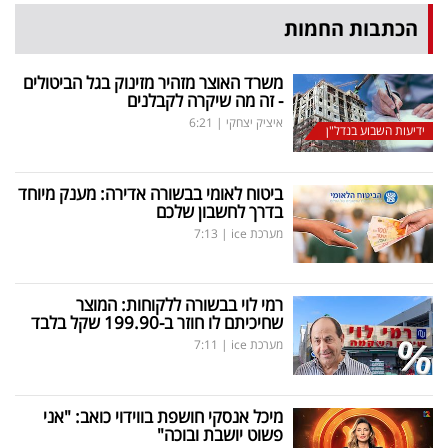
הכתבות החמות
משרד האוצר מזהיר מזינוק בגל הביטולים
- זה מה שיקרה לקבלנים
איציק יצחקי
|
6:21
ידיעות השבוע בנדל"ן
ביטוח לאומי בבשורה אדירה: מענק מיוחד
בדרך לחשבון שלכם
מערכת ice
|
7:13
רמי לוי בבשורה ללקוחות: המוצר
שחיכיתם לו חוזר ב-199.90 שקל בלבד
מערכת ice
|
7:11
מיכל אנסקי חושפת בווידוי כואב: "אני
פשוט יושבת ובוכה"