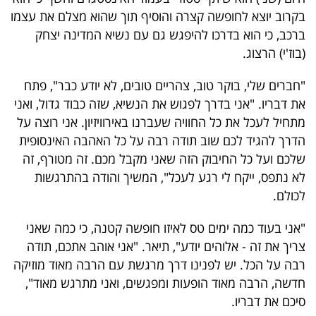
40
בקרוב יוצא לחופשה קצרה והוסיף תוך שהוא מצלם את עצמו
ברכב, כי הוא בדרכו להיפגש גם עם נשיא המדינה יצחק
(בוז'י) הרצוג.
שיתופי
"חברים שלי, בוקר טוב, צהריים טובים, לא יודע כבר", פתח
פעולה
את דבריו. "אני בדרך לפגוש את הנשיא, שזה כבוד גדול, ואני
מתחיל לעכל את כל החוויה שעברנו באירוויזיון. אני רוצה על
הדרך להגיד לכם שוב תודה רבה על כל האהבה האינסופית
דרושים
שלכם ועל כל החיבוק הזה שאני מקבל מכם. זה מטורף, זה
לא נתפס, ייקח לי רגע לעכל", המשיך והודה בהתרגשות
ניוזלטרים
לכולם.
"אני בעוד כמה ימים טס לאיזו חופשה קטנה, כי כמה שאני
מייל
צריך את זה - אלוהים יודע", תיאר. "אני אוהב אתכם, תודה
רבה על הכל. יש לפנינו דרך מרגשת עם הרבה מאוד מוזיקה
אדום
חדשה, הרבה מאוד הופעות ומפגשים, ואני מתרגש מאוד",
סיכם את דבריו.