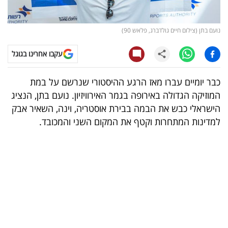
קריפטו
נועם בתן (צילום חיים גולדברג, פלאש 90)
ויראלי
עקבו אחרינו בגוגל
טלוויזיה
כבר יומיים עברו מאז הרגע ההיסטורי שנרשם על במת
עסקי
המוזיקה הגדולה באירופה בגמר האירוויזיון. נועם בתן, הנציג
ספורט
הישראלי כבש את הבמה בבירת אוסטריה, וינה, השאיר אבק
למדינות המתחרות וקטף את המקום השני והמכובד.
קריירה
ולימודים
מינויים
רייטינג
רכב