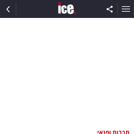
ראשי
הנבחרת
השוק
תקשורת
ומדיה
כסף
וצרכנות
תרבות ופנאי