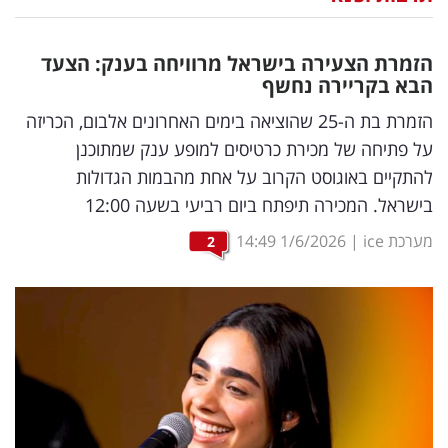
נדל"ן
הזמרת הצעירה בישראל מרוויחה בענק: הצעד
דיגיטל
הבא בקריירה נחשף
וטק
הזמרת בת ה-25 שהוציאה בימים האחרונים אלבום, הכריזה
על פתיחה של מכירת כרטיסים למופע ענק שמתוכנן
שיווק
להתקיים באוגוסט הקרוב על אחת מהבמות הגדולות
ופרסום
בישראל. המכירה תיפתח ביום רביעי בשעה 12:00
משפט
מערכת ice
|
1/6/2026
14:49
2
מדדים
ומחקרים
דעות
רכילות
עסקית