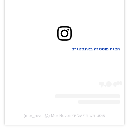
40
שיתופי
פעולה
הצגת פוסט זה באינסטגרם
דרושים
ניוזלטרים
מייל
אדום
פוסט משותף על ידי ‏‎Mor Reveii‎‏ (@‏‎mor_reveii‎‏)