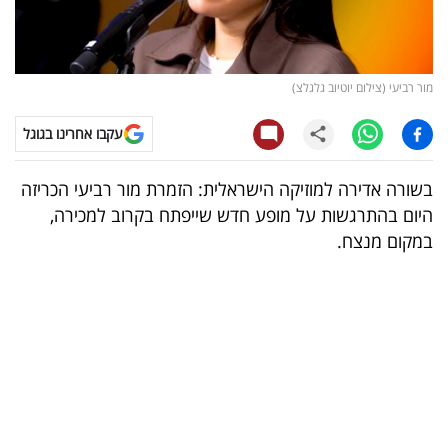
קריפטו
ויראלי
מור רביעי (צילום יוטיוב גלגלצ)
טלוויזיה
עקבו אחרינו בגוגל
עסקי
בשורה אדירה למוזיקה הישראלית: הזמרת מור רביעי הכריזה
ספורט
היום בהתרגשות על מופע חדש שייפתח בקרוב למכירה,
במקום מנצח.
קריירה
ולימודים
מינויים
רייטינג
רכב