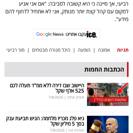
רביעי, אך סייגה כי היא קשובה לסביבה: "אם אני אגיע
למקום עם קהל קצת יותר מנותק, אני לא אתחיל לדחוף להם
מידע".
עקבו אחרינו
תגיות
אמונה
|
הופעה
|
היכל מנורה מבטחים
|
מור רביעי
הכתבות החמות
היישוב שבו דירה ללא ממ"ד תעלה לכם
525 אלף שקל
איציק יצחקי
|
7/8/2026
עסקאות השבוע בנדל"ן
גיא פלג מכריז מלחמה: הגיש תביעת ענק
בסך 5 מיליון שקל
מערכת ice
|
7/8/2026