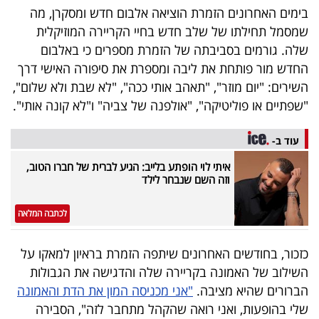
פרסמו
בימים האחרונים הזמרת הוציאה אלבום חדש ומסקרן, מה
באייס
שמסמל תחילתו של שלב חדש בחיי הקריירה המוזיקלית
שלה. גורמים בסביבתה של הזמרת מספרים כי באלבום
עקבו
החדש מור פותחת את ליבה ומספרת את סיפורה האישי דרך
אחרינו:
השירים: "יום מוזר", "תאהב אותי ככה", "לא שבת ולא שלום",
"שפתיים או פוליטיקה", "אולפנה של צביה" ו"לא קונה אותי".
עוד ב-
איתי לוי הופתע בלייב: הגיע לברית של חברו הטוב,
וזה השם שנבחר לילד
לכתבה המלאה
כזכור, בחודשים האחרונים שיתפה הזמרת בראיון למאקו על
השילוב של האמונה בקריירה שלה והדגישה את הגבולות
הברורים שהיא מציבה.
"אני מכניסה המון את הדת והאמונה
שלי בהופעות, ואני רואה שהקהל מתחבר לזה", הסבירה