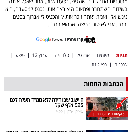
מתוכניות התחקירים שהגיש. "פעם אחת, אחד שאכל אותה
בשידור והשתחרר ופתאום הוא ראה אותי נכנס למסעדה, הוא
ניגש אליי ואמר: 'אתה זוכר אותי?' והכניס לי אגרוף בפנים
וברח. אני לא טוב בריצה, אז הוא ברח".
עקבו אחרינו
תגיות
איומים
|
ארז טל
|
טלוויזיה
|
ערוץ 12
|
פשע
|
צרכנות
|
רפי גינת
הכתבות החמות
היישוב שבו דירה ללא ממ"ד תעלה לכם
525 אלף שקל
איציק יצחקי
|
9:00
עסקאות השבוע בנדל"ן