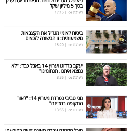
גיא פלג מכריז מלחמה: הגיש תביעת ענק
בסך 5 מיליון שקל
מערכת ice
|
17:15
ביטוח לאומי מגדיל את הקצבאות
משמעותית: זו הבשורה לזכאים
מערכת ice
|
18:20
יעקב ברדוגו וערוץ 14 באבל כבד: "לא
נמצא איתנו. תנחומינו"
מערכת ice
|
8:35
מגי טביבי נפרדת מערוץ 14: "לאור
התקופה במדינה"
מערכת ice
|
13:55
מיכל הקטנה עברה תאונה קשה בהופעה: