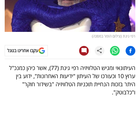
קריפטו
ויראלי
רפי גינת (צילום הזמר במסכה)
טלוויזיה
עקבו אחרינו בגוגל
עסקי
ספורט
העיתונאי ומגיש הטלוויזיה רפי גינת (77), אשר כיהן כמנכ"ל
ערוץ 10 וכעורכו של העיתון "ידיעות האחרונות", ידוע בין
קריירה
היתר בזכות הנחיית תוכניות הטלוויזיה "בשידור חוקר"
ולימודים
ו"כלבוטק".
מינויים
רייטינג
רכב