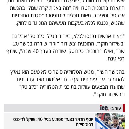
איש התקשורת הוותיק, שנעלם מהמסכים בשנים האחרונות,
40
התארח בתוכנית הטלוויזיה "מה באמת קרה שם?" בהגשת
ארז טל, וסיפר כי מאות נוכלים שנתפסו במסגרת התוכניות
שהגיש, נכנסו לכלא בעקבות מעשיהם המנוגדים לחוק.
שיתופי
"מאות אנשים נכנסו לכלא, בייחוד בגלל 'כלבוטק' אבל גם
פעולה
'בשידור חוקר'. התוכנית 'בשידור חוקר' שודרה במשך 20
שנה, ואילו התוכנית 'כלבוטק' שודרה בערך 40 שנה", שיתף
רפי גינת.
דרושים
בהמשך השיח, מגיש הטלוויזיה סיפר כי לא פעם הוא נאלץ
ניוזלטרים
להתמודד עם עימותים ואף גילויי אלימות מצד עבריינים
שתועדו מבצעים עוולות בתוכניות הטלוויזיה "כלבוטק"
ו"בשידור חוקר".
מייל
עוד ב-
אדום
יוסף חדאד בצעד מפתיע בגיל 40: שוקל להיכנס
לפוליטיקה