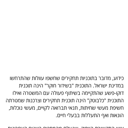
בריאות
תרבות
ופנאי
תיירות
TOP-
5
כידוע, מדובר בתוכניות תחקירים שחשפו עוולות שהתרחשו
המילון
במדינת ישראל. התוכנית "בשידור חוקר" הינה תוכנית
הכלכלי
דוקו-פשע שהתקיימה בשיתוף פעולה עם המשטרה ואילו
התוכנית "כלבוטק" הינה תוכנית תחקירים וצרכנות שמטרתה
פודקאסט
חשיפת מעשי שחיתות, תנאי תברואה לקויים, מעשי נוכלות,
הונאות ואף התעללות בבעלי חיים.
40
UNDER