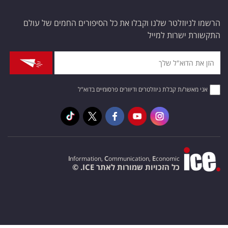
הרשמו לניוזלטר שלנו וקבלו את כל הסיפורים החמים של עולם
התקשורת ישרות למייל
אני מאשר/ת קבלת ניוזלטרים ודיוורים פרסומיים בדוא"ל
I
nformation,
C
ommunication,
E
conomic
כל הזכויות שמורות לאתר ICE. ©