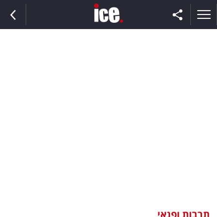
ראשי
הנבחרת
השוק
תקשורת
ומדיה
כסף
וצרכנות
תרבות ופנאי