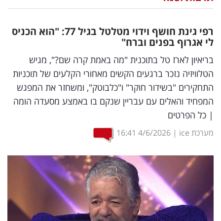
נדל"ן
רפי גינת חושף וידוי מטלטל בגיל 77: "הוא הכניס
דיגיטל
לי אגרוף בפנים וברח"
וטק
בריאיון לארז טל בתוכנית "מה באמת קרה שם?", מגיש
הטלוויזיה נזכר ברגעים הקשים מאחורי הקלעים של תוכניות
שיווק
התחקירים "בשידור חוקר" ו"כלבוטק", ומשחזר את המפגש
ופרסום
המפחיד והאלים עם עבריין שנקם בו באמצע מסעדה הומה
| כל הפרטים
משפט
מערכת ice
|
4/6/2026
16:41
מדדים
ומחקרים
דעות
רכילות
עסקית