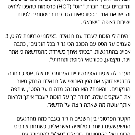
40
ומדוברים עבור חברת "הוט" (HOT) פרסומות שהפכו ללהיט
והביאו את אחד הספורטאים הגדולים בהיסטוריה לפנות
ישירות לצופה הישראלי.
שיתופי
"היתה לי הזכות לעבוד עם רונאלדו בצילומי פרסומת להוט, 3
פעולה
פעמים על הסט עם הכוכב הכי גדול בכל הזמנים", כתבה
אסייג בהתרגשות. "בכיתי איתך כשירדת מהמדשאה כי אתה
וינר, מקצוען, ספורטאי למופת ותחרותי".
דרושים
מעבר להישגים הספורטיביים הפנומנליים שלו, אסייג בחרה
להדגיש דווקא את הפן האנושי של רונאלדו הרחק מאור
ניוזלטרים
הזרקורים. "והאמת? הוא התנהג מדהים על הסט", שיתפה
את העוקבים שלה, "תודה לך על הזכות לעבוד איתך ולראות
אותך עושה מה שאתה רוצה על הדשא".
מייל
אדום
הקשר הפרסומי בין השניים הוליד בעבר כמה מהרגעים
המשעשעים ביותר בטלוויזיה הישראלית, כשתחת שרביט
הבימוי של הקמפיינים, רונאלדו "נאלץ" להתמודד עם