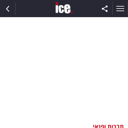
ראשי
הנבחרת
השוק
תקשורת
ומדיה
כסף
וצרכנות
תרבות ופנאי