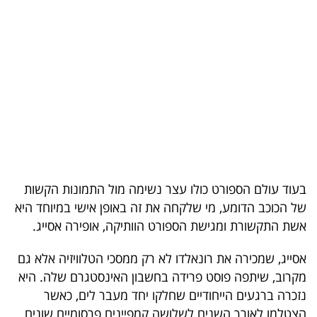
בריאות
תרבות
ופנאי
תיירות
TOP-
5
בעוד עולם הספורט כולו עצר נשימה מול התמונות הקשות
המילון
של הכוכב הדומע, מי שלקחה את זה באופן אישי במיוחד היא
הכלכלי
אשת התקשורת ומגישת הספורט הוותיקה, אופירה אסייג.
פודקאסט
אסייג, שמכירה את רונאלדו לא רק ממסכי הטלוויזיה אלא גם
מקרוב, שיתפה פוסט פרידה בחשבון האינסטגרם שלה. היא
40
נזכרה ברגעים הייחודיים שחלקו יחד מעבר לים, כאשר
UNDER
הצטלמו לאורך השנים לשלושה קמפיינים פרסומיים שונים