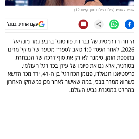
אופירה אסייג (צילום צילום מסך קשת 12)
קריפטו
עקבו אחרינו בגוגל
ויראלי
הדחה הדרמטית של נבחרת פורטוגל ברבע גמר מונדיאל
טלוויזיה
2026, לאחר הפסד 1:0 כואב לספרד משער של מיקל מרינו
עסקי
בתוספת הזמן, סימנה לא רק את סוף דרכה של הנבחרת
בטורניר, אלא גם את סיומו של עידן בכדורגל העולמי.
ספורט
כריסטיאנו רונאלדו, פנומן הכדורגל בן ה-41, ירד מכר הדשא
קריירה
כשהוא ממרר בבכי, במה שאישר לאחר מכן כמשחקו האחרון
בהחלט במסגרת גביע העולם.
ולימודים
מינויים
רייטינג
רכב