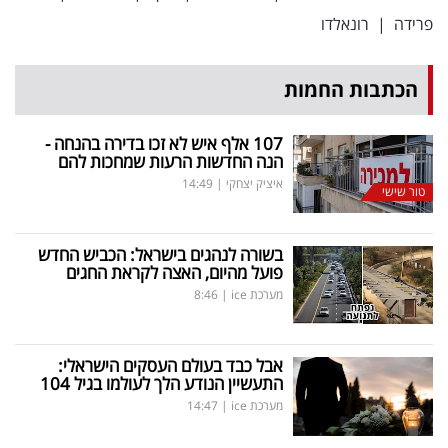
פרידה
|
רונאלדו
הכתבות החמות
107 אלף איש לא זכו בדירה בהנחה -
הנה החדשות הרעות שמחכות להם
איציק יצחקי
|
14:49
טור שישי
בשורה לנהגים בישראל: הכביש החדש
פועל מהיום, האצה לקראת החגים
מערכת ice
|
8:46
אבל כבד בעולם העסקים הישראלי:
התעשיין הנודע הלך לעולמו בגיל 104
מערכת ice
|
14:47