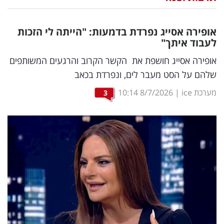
נדל"ן
אופירה אסייג נפרדת בדמעות: "הייתה לי הזכות
דיגיטל
לעבוד איתך"
וטק
אופירה אסייג חושפת את הקשר הקרוב והרגעים המשותפים
שלהם על הסט מעבר לים, ונפרדת בכאב
שיווק
מערכת ice
|
8/7/2026
10:14
3
ופרסום
משפט
מדדים
ומחקרים
דעות
רכילות
עסקית