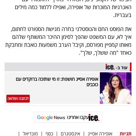
פרסמו
האנרגיות המוכרות של אופירה, ואפילו ללמוד כמה מילים
באייס
בעברית.
עקבו
את הפוסט החם והנוסטלגי בחרה מגישת הספורט לחתום,
איך לא, עם המשפט שהפך לסימן ההיכר המשותף שלהם
אחרינו:
מאותו קמפיין מפורסם, וקיבל הערב משמעות כואבת ומחבקת
כאחד "מה ששלך, שלך".
עוד ב-
אופירה אסייג חושפת: זו מי שתזכה ברוקדים עם
כוכבים
לכתבה המלאה
עקבו אחרינו
תגיות
אופירה אסייג
|
אינסטגרם
|
כסף
|
מונדיאל
|