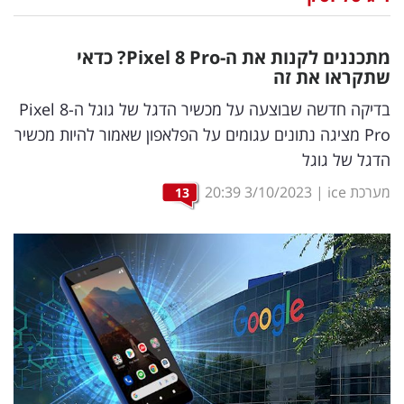
נדל"ן
מתכננים לקנות את ה-
Pro
8
Pixel
? כדאי
דיגיטל
שתקראו את זה
וטק
בדיקה חדשה שבוצעה על מכשיר הדגל של גוגל ה-Pixel 8
Pro מציגה נתונים עגומים על הפלאפון שאמור להיות מכשיר
שיווק
הדגל של גוגל
ופרסום
מערכת ice
|
3/10/2023
20:39
13
משפט
מדדים
ומחקרים
דעות
רכילות
עסקית