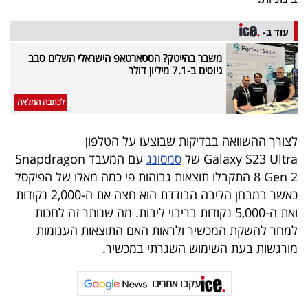
40
עוד ב-
משבר בהייטק? הסטארטאפ הישראלי השלים סבב
שיתופי
גיוסים ב-7.1 מיליון דולר
פעולה
לכתבה המלאה
לצורך ההשוואה בבדיקות שבוצעו על הטלפון
דרושים
Galaxy S23 Ultra של
סמסונג
עם המעבד Snapdragon
8 Gen 2 התקבלו תוצאות גבוהות פי כמה מאלו של הפיקסל
ניוזלטרים
כאשר במבחן הליבה הבודדת הוא חצה את ה-2,000 נקודות
ואת ה-5,000 נקודות בריבוי ליבות. מה שנותר זה לחכות
למחר להשקת המכשיר ולראות האם התוצאות העגומות
מייל
מורגשות בעת השימוש השגרתי במכשיר.
אדום
עקבו אחרינו