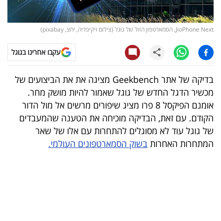
קריפטו
JioPhone Next, הסמארטפון הזול של גוגל (צילום ויקיפדיה, יחצ, pixabay)
ויראלי
עקבו אחרינו בגוגל
טלוויזיה
בדיקה של אתר Geekbench מציגה את את הביצועים של
עסקי
מכשיר הדגל החדש של גוגל שאמור להיות מושק מחר.
ספורט
אומנם הפיקסל 8 פרו מציג שיפורים מרשים אל מול הדור
הקודם. עם זאת, הבדיקה מוכיחה את הטענה שהמעבדים
קריירה
של גוגל עוד לא מסוגלים להתחרות עם אלו של שאר
ולימודים
המתחרות האחרות
בשוק הסמארטפונים העולמי.
מינויים
רייטינג
רכב