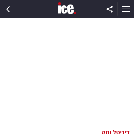
ראשי
הנבחרת
השוק
תקשורת
ומדיה
כסף
וצרכנות
דיגיטל וטק