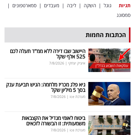
פרסמו
תגיות
גוגל
|
השקה
|
ליבה
|
מעבדים
|
סמארטפונים
|
באייס
סמסונג
עקבו
הכתבות החמות
אחרינו:
היישוב שבו דירה ללא ממ"ד תעלה לכם
525 אלף שקל
איציק יצחקי
|
7/8/2026
עסקאות השבוע בנדל"ן
גיא פלג מכריז מלחמה: הגיש תביעת ענק
בסך 5 מיליון שקל
מערכת ice
|
7/8/2026
ביטוח לאומי מגדיל את הקצבאות
משמעותית: זו הבשורה לזכאים
מערכת ice
|
7/8/2026