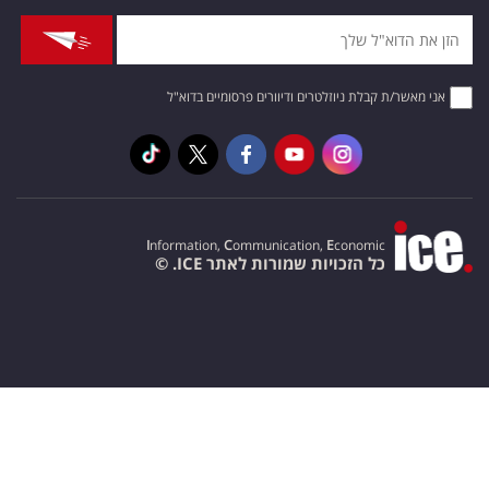
אני מאשר/ת קבלת ניוזלטרים ודיוורים פרסומיים בדוא"ל
I
nformation,
C
ommunication,
E
conomic
כל הזכויות שמורות לאתר ICE. ©