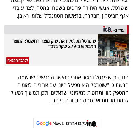
פרסמו
שופרסל. אנשי היחידה פרוסים בשטח ובמטה, לצד עובדי
באייס
אגף הביטחון והבקרה, בראשות הסמנכ"ל שלומי ראובן.
עקבו
עוד ב-
אחרינו:
שופרסל מטלטלת את שוק מוצרי החשמל: המוצר
המבוקש ב-279 שקל בלבד
לכתבה המלאה
מחברת שופרסל נמסר אחרי ההישג המרשים שרשמה
הרשת כי "שופרסל היא מפעל חיוני עם אחריות לאומית
המספק מזון ותרופות למיליוני ישראלים, ולכן תמשיך לפעול
לרמת מוגנות ואבטחה הגבוהה ביותר".
עקבו אחרינו