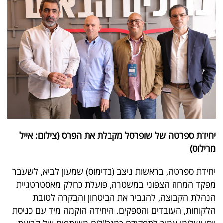
40
שיתופי
פעולה
דרושים
ניוזלטרים
יחידת ספרטה של שופרסל מקבלת את הפרס (צילום: אייל
מרילוס)
יחידת ספרטה, בראשות ניצב (בדימוס) שמעון לביא, לשעבר
מייל
מפקד המחוז הצפוני במשטרה, פועלת כחלק מאסטרטגיית
אדום
הנהלת הקבוצה, להגביר את הביטחון והבקרה לטובת
הלקוחות, העובדים והספקים. היחידה הוקמה מיד עם כניסת
יוסי ושלומי אמיר לתפקידם כמנכ"לים משותפים של קבוצת