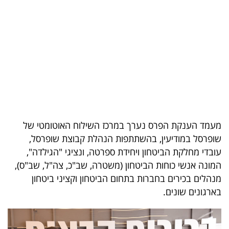
בריאות
תרבות
ופנאי
תיירות
TOP-
5
מעמד הענקת הפרס נערך במרכז השילוח האוטומטי של
שופרסל במודיעין, בהשתתפות הנהלת קבוצת שופרסל,
המילון
עובדי מחלקת הביטחון ויחידת ספרטה, ונציגי "הגילדה",
הכלכלי
המונה אנשי כוחות הביטחון (משטרה, שב"כ, צה"ל, שב"ס),
מנהלים בכירים בחברות בתחום הביטחון וקציני ביטחון
פודקאסט
בארגונים שונים.
40
UNDER