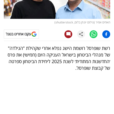
קריפטו
ויראלי
האחים אמיר (צילום יונתן בלום, shutterstock)
טלוויזיה
עקבו אחרינו בגוגל
עסקי
רשת שופרסל רושמת הישג נפלא אחרי שקהילת "הגילדה"
ספורט
של מנהלי הביטחון בישראל העניקה היום (חמישי) את פרס
׳החדשנות המתודית׳ לשנת 2025 ליחידת הביטחון ספרטה
קריירה
של קבוצת שופרסל.
ולימודים
מינויים
רייטינג
רכב