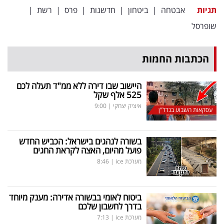
תגיות
אבטחה
|
ביטחון
|
חדשנות
|
פרס
|
רשת
|
שופרסל
הכתבות החמות
היישוב שבו דירה ללא ממ"ד תעלה לכם
525 אלף שקל
איציק יצחקי
|
9:00
עסקאות השבוע בנדל"ן
בשורה לנהגים בישראל: הכביש החדש
פועל מהיום, האצה לקראת החגים
מערכת ice
|
8:46
ביטוח לאומי בבשורה אדירה: מענק מיוחד
בדרך לחשבון שלכם
מערכת ice
|
7:13