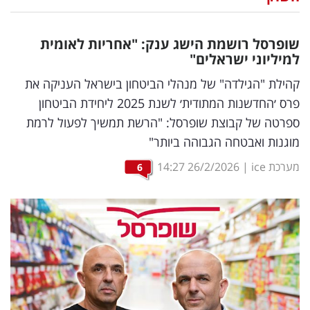
נדל"ן
שופרסל רושמת הישג ענק: "אחריות לאומית
דיגיטל
למיליוני ישראלים"
וטק
קהילת "הגילדה" של מנהלי הביטחון בישראל העניקה את
פרס ׳החדשנות המתודית׳ לשנת 2025 ליחידת הביטחון
שיווק
ספרטה של קבוצת שופרסל: "הרשת תמשיך לפעול לרמת
ופרסום
מוגנות ואבטחה הגבוהה ביותר"
משפט
מערכת ice
|
26/2/2026
14:27
6
מדדים
ומחקרים
דעות
רכילות
עסקית