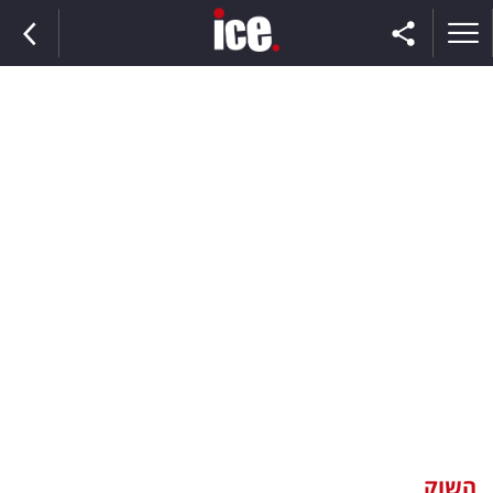
ראשי
הנבחרת
השוק
תקשורת
ומדיה
כסף
וצרכנות
השוק