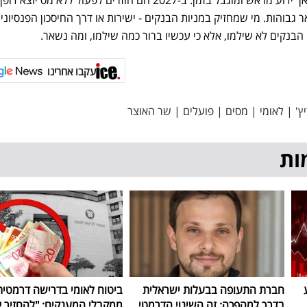
הבנקים ישלמו מחיר לא מבוטל, אך ידוע מראש ומוגבל בזמן. ב-2027 הם חוזרים לפעול ללא מס יוצ
גבוהות. מי שמחזיק במניות הבנקים - ישירות או דרך החיסכון הפנסיוני 
הבנקים לא שילמו, אלא כי עכשיו ברור כמה שילמו, ומה נשאר.
עקבו אחרינו
ץ'
|
לאומי
|
מסים
|
פועלים
|
שר האוצר
ות
חברת התעופה בבעלות ישראלית
ביטוח לאומי בדרישה דרמטית
בדרך למהפכה: זה השינוי הדרמטי
ממקבלי המענקים: "להחזיר 