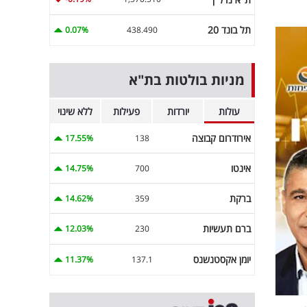
תל בונד 20
0.07%
438.490
מניות בולטות בת"א
עולות
יורדות
פעילות
ללא שינוי
אירודרום קבוצה
17.55%
138
אינטו
14.75%
700
ברקת
14.62%
359
ברם תעשיות
12.03%
230
יומן אקסטנשנס
11.37%
137.1
ג,