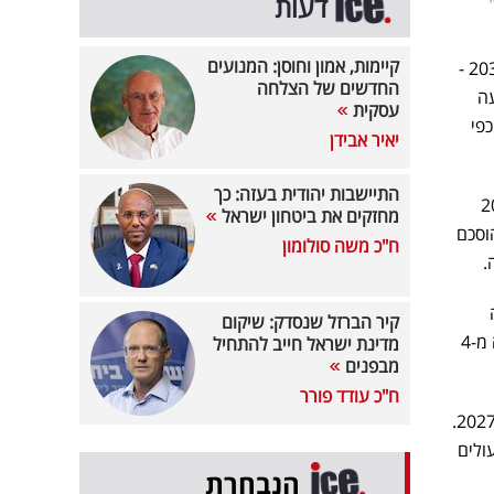
דעות
קיימות, אמון וחוסן: המנועים
מה שהחל לפני חודשים כאיום כלכלי כבד על הבנקים הגדולים - מס רווחי יתר שתוכנן להיגבות עד שנת 2030 -
החדשים של הצלחה
עה
עסקית
 שנים כפי
יאיר אבידן
התיישבות יהודית בעזה: כך
תכם ב-3 מיליארד שקל בשנת 2026
מחזקים את ביטחון ישראל
 הוסכם
ח"כ משה סולומון
קיר הברזל שנסדק: שיקום
המקורית, שתוכננה להעמיס על הסקטור כ-7.5 מיליארד שקל לאורך חמש שנים. החיסכון לבנקים: למעלה מ-4
מדינת ישראל חייב להתחיל
מבפנים
ח"כ עודד פורר
בנק הפועלים, שדיווח על כך רשמית, צפוי לשלם כ-950 מיליון שקל בשנת 2026 ועוד כ-40 מיליון שקל ב-2027.
טווח של 8.5-9.5 מיליארד שקל, ולשנת 2027 הם עולים
הנבחרת