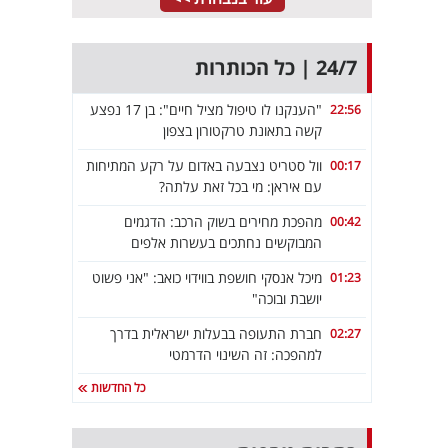
24/7 | כל הכותרות
"הענקנו לו טיפול מציל חיים": בן 17 נפצע
22:56
קשה בתאונת טרקטורון בצפון
וול סטריט נצבעה באדום על רקע המתיחות
00:17
עם איראן: מי בכל זאת עלתה?
מהפכת מחירים בשוק הרכב: הדגמים
00:42
המבוקשים נחתכים בעשרות אלפים
מיכל אנסקי חושפת בווידוי כואב: "אני פשוט
01:23
יושבת ובוכה"
חברת התעופה בבעלות ישראלית בדרך
02:27
למהפכה: זה השינוי הדרמטי
כל החדשות