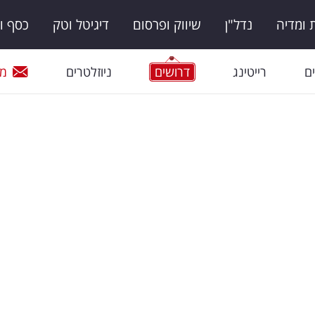
ומדיה
נדל"ן
שיווק ופרסום
דיגיטל וטק
כסף ו
ם
רייטינג
דרושים
ניוזלטרים
מי