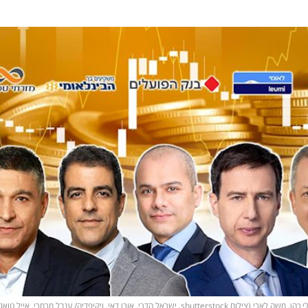
אבי לוי, ברק נרדי, חנן פרידמן, ידין ענתבי, אלי כהן, משה לארי (צילום shutterstock, ישראל הדרי, אורן דאי, ויקיפדיה/ ענבל מרמרי, אייל טוא