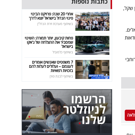
כתבות נוספות
טפחות - כ-532 מיליון שקל, דיסקונט - כ-386 מיליון שקל,
אחרי 20 שנה: פרויקט הבינוי
פינוי הגדול בישראל יוצא לדרך
בשיתוף מערכת זירת הנדל"ן
לים.
דאות
פחות קיבעון, יותר תמורה: השינוי
שמסביר את ההצלחה של ג'אקו
בישראל
בשיתוף כלמוביל
השלילי הרוחבי
7 משפטים שאנשים אומרים
לעצמם – ועלולים לעלות להם
בזכויות רפואיות
בשיתוף לבנת פורן
לאה