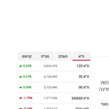
ת"א
העולם
מט"ח
קריפטו
ת"א 125
0.23%
4,032.470
ת"א 35
0.27%
4,128.460
בוה עכשיו
ת"א 90
0.09%
3,735.440
דינה
ת"א SME60
-1.79%
1,317.930
בגוגל
ת"א נדל"ן
-0.19%
1,370.510