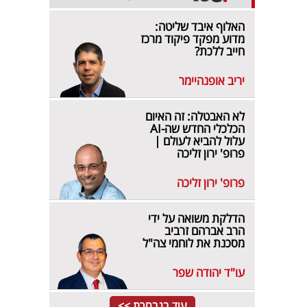
האלוף איבד שליטה:
מדוע מפקד פיקוד מרכז
חייב ללכת?
יריב אופנהיימר
לא האבטלה: זה האיום
הכלכלי החדש שה-AI
עלול להביא לעולם |
פרופ' ירון זליכה
פרופ' ירון זליכה
הדלקת משואה על ידי
הרב אברהם זרביב
מסכנת את לוחמי צה"ל
עו"ד יהודה שפר
עוד בנבחרת >>