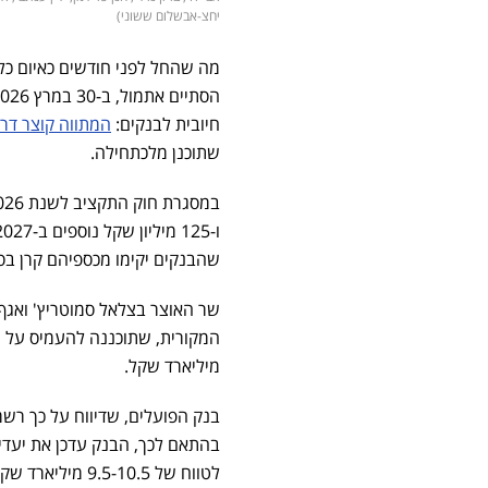
יחצ-אבשלום ששוני)
חיובית לבנקים:
המתווה קוצר דר
שתוכנן מלכתחילה.
שהבנקים יקימו מכספיהם קרן בסך 175 מיליון שקל לסיוע לעסקים קטנים בצפון הארץ שנפגעו מה
שר האוצר בצלאל סמוטריץ' ואגף
מיליארד שקל.
לטווח של 9.5-10.5 מיליארד שקל - כשהתשואה על ההון נותרת בין 14% ל-15%.