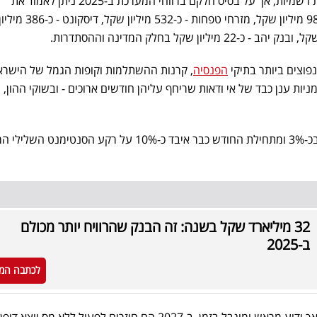
שאר הבנקים טרם פרסמו הודעות רשמיות, אך על בסיס חלקם ברווחי המערכת ב-2025 ניתן לאמוד את
תשלומיהם ב-2026: לאומי - כ-980 מיליון שקל, מזרחי 
פוצים ביותר בתיקי
הפנסיה
, קרנות ההשתלמות וקופות הגמל של הישרא
ות ענן כבד של אי ודאות שריחף עליהן חודשים ארוכים - ובשוקי ההון, ו
עם זאת, מדד הבנקים יורד היום בכ-3% ומתחילת החודש כבר איבד כ-10% על רקע הסנטימנט 
32 מיליארד שקל בשנה: זה הבנק שהרוויח יותר מכולם
ב-2025
לכתבה המ