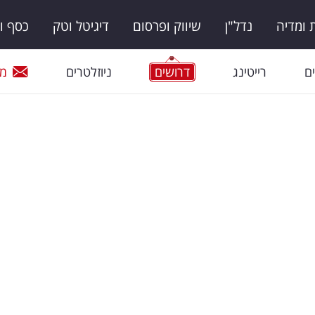
ומדיה
נדל"ן
שיווק ופרסום
דיגיטל וטק
כסף ו
ם
רייטינג
דרושים
ניוזלטרים
מי