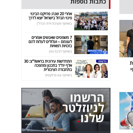
כתבות נוספות
אחרי 20 שנה: פרויקט הבינוי
פינוי הגדול בישראל יוצא לדרך
בשיתוף מערכת זירת הנדל"ן
7 משפטים שאנשים אומרים
לעצמם – ועלולים לעלות להם
בזכויות רפואיות
בשיתוף לבנת פורן
התחדשות עירונית בראשל"צ: 30
ת
אלף יח"ד בתכנון ומהפכה
י
בתחבורה הציבורית
בשיתוף ice פרויקטים