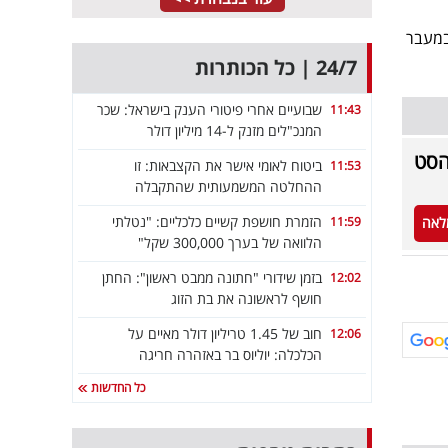
במעבר
24/7 | כל הכותרות
שבועיים אחרי פיטורי הענק בישראל: שכר
11:43
המנכ"לים מזנק ל-14 מיליון דולר
הסט
ביטוח לאומי אישר את הקצבאות: זו
11:53
ההחלטה המשמעותית שהתקבלה
הזמרת חושפת קשיים כלכליים: "נטלתי
11:59
לאה
הלוואה של בערך 300,000 שקל"
בזמן שידורי "חתונה ממבט ראשון": החתן
12:02
חושף לראשונה את בת הזוג
חוב של 1.45 טריליון דולר מאיים על
12:06
הכלכלה: יוליוס בר באזהרה חריגה
כל החדשות