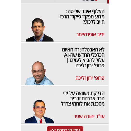
האלוף איבד שליטה:
מדוע מפקד פיקוד מרכז
חייב ללכת?
יריב אופנהיימר
לא האבטלה: זה האיום
הכלכלי החדש שה-AI
עלול להביא לעולם |
פרופ' ירון זליכה
פרופ' ירון זליכה
הדלקת משואה על ידי
הרב אברהם זרביב
מסכנת את לוחמי צה"ל
עו"ד יהודה שפר
עוד בנבחרת >>