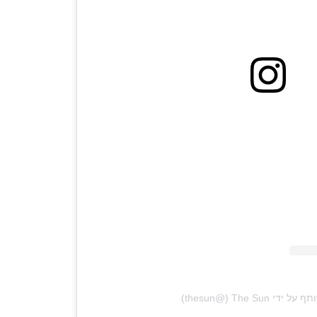
‎The Sun‏ (@‏‎thesun‎‏)