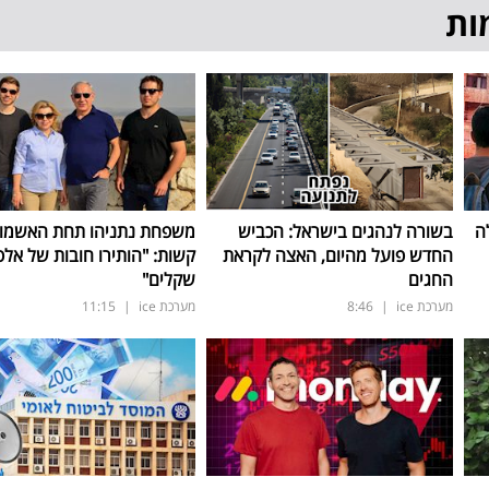
ות
ה
בשורה לנהגים בישראל: הכביש
משפחת נתניהו תחת האשמו
החדש פועל מהיום, האצה לקראת
קשות: "הותירו חובות של אלפ
החגים
שקלים"
מערכת ice
|
8:46
מערכת ice
|
11:15