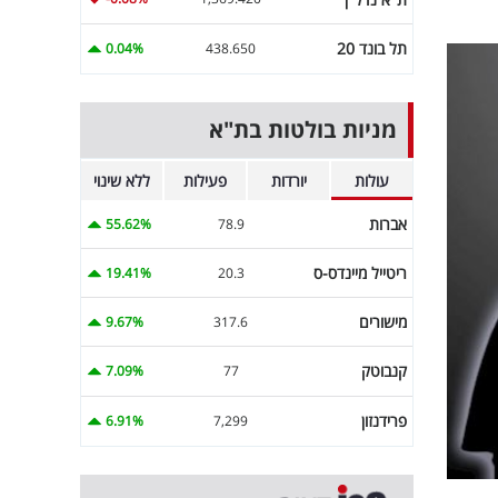
תל בונד 20
0.04%
438.650
מניות בולטות בת"א
עולות
יורדות
פעילות
ללא שינוי
אברות
55.62%
78.9
ריטייל מיינדס-ס
19.41%
20.3
מישורים
9.67%
317.6
קנבוטק
7.09%
77
פרידנזון
6.91%
7,299