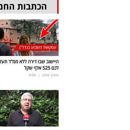
הכתבות החמ
עסקאות השבוע בנדל"ן
היישוב שבו דירה ללא ממ"ד תעל
לכם 525 אלף שקל
איציק יצחקי
|
9:00