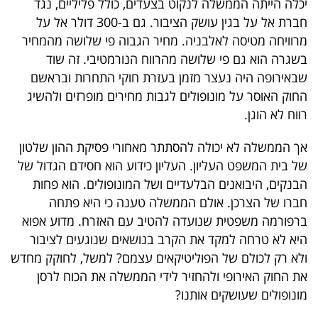
יכלה הייתה הממשלה לנקוט בצעדים, כולל פליליים, נגד
חברת אל על בגין עושק הציבור. גם ב-300 דולר אל על
מרוויחה מטיסה לאלבניה. מחיר הגבוה פי שלושה מהמחיר
בשגרה הוא גם פי שלושה מהרווח הנורמטיבי. זה שוד
שבאירופה היה נעצר מזמן בעזרת חוקי התחרות ובראשם
החוק האוסר על מונופולים לגבות מחירים מופרזים ולהשיג
רווח לא הוגן.
אך הממשלה לא יכולה להסתתר מאחורי פסיקת ההון שלטון
של בית המשפט העליון. העליון כידוע הוא חסידם הגדול של
הבנקים, היבואנים הבלעדיים ושל המונופולים. הוא פחות
חברו של הצרכן. אולם הממשלה טענה כי היא פתחה
ברפורמה משפטית שנועדה להטיב עם האזרח. מדוע אפוא
היא לא טרחה למקד את הקרב בנושאים שנוגעים לציבור
ולא רק לכולם של הפוליטיקאים עצמם? למשל, לחוקק מחדש
את החוק האירופי ולהחזיר לידי הממשלה את הכוח לרסן
מונופולים שעושקים אותנו?