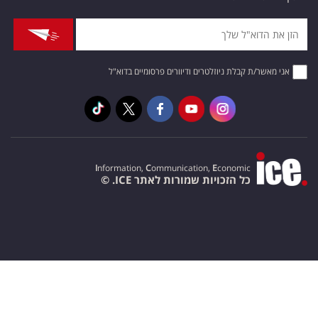
אני מאשר/ת קבלת ניוזלטרים ודיוורים פרסומיים בדוא"ל
I
nformation,
C
ommunication,
E
conomic
כל הזכויות שמורות לאתר ICE. ©