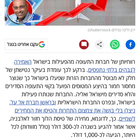
קריפטו
ויראלי
ירון זליכה (צילום shutterstock)
טלוויזיה
עקבו אחרינו בגוגל
עסקי
רווחיותן של חברות התעופה מהפעילות בישראל
האמירה
ספורט
לגבהים בלתי נתפסים
. ברקע לכך עומדת בעיקר נטישתן של
חלק לא מבוטל מהחברות הזרות שפעלו בישראל כך שנוצר
קריירה
מחסור חמור בהיצע המטוסים הפועל בקווי התעופה הסדירים
ולימודים
והלא סדירים מישראל ואליה. החברות שנותרו פעילות
בישראל, ובפרט החברות הישראליות
ובראשן חברת אל על,
מינויים
ניצלו בלי בושה את צמצום התחרות והטיסו את המחירים
לשמיים
. כך, לדוגמא, מחירה של טיסת הלוך חזור לאלבניה,
רייטינג
אשר אמור להגיע בשגרה לכ-300 דולר (כולל מזוודות) לכל
רכב
היותר, הגיעה לכ-1,000 דולר.