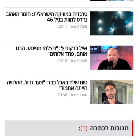
טרגדיה במוזיקה הישראלית: הזמר האהוב
נדרס למוות בגיל 46
מערכת ice
|
20:11
אייל ברקוביץ': "ניצלתי מפיגוע. הרגו
אותם, פחד אלוהים"
מערכת ice
|
20:12
טום שלח באבל כבד: "צער גדול, ההלוויה
הייתה אתמול"
מערכת ice
|
20:38
תגובות לכתבה
(1)
: