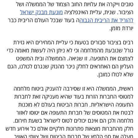
טובים וייקרה את עלויות החוב הצמוד של הממשלה ושל
40
הציבור. שנית, עליית האינפלציה
מונעת מבנק ישראל
להוריד את הריבית הגבוה
ה בעוד שבכל העולם הריבית כבר
יורדת מזמן.
שיתופי
פעולה
רבים בציבור סבורים בטעות כי עליית המחירים היא גזירת
גורל שנובעת מהמלחמה וכי לא ניתן היה לעשות מאומה כדי
לצמצם את התופעה. זו שגיאה. הממשלה ובית המשפט
העליון הם האחראים לחלק ניכר מהנזק שנגרם לכולנו, הגם
דרושים
שלא לכולו כמובן.
ניוזלטרים
ראשית, הממשלה היא זו שסירבה להעניק ביטוח מלחמה
למטוסי החברות הזרות בעוד שהיא מעניקה זאת לחברות
התעופה הישראליות. חברות הביטוח בעולם לא מוכנות
מייל
לבטח את המטוסים של חברות התעופה אם יטוסו לאזור
אדום
מלחמה ולכן הם אינם יכולים לטוס לישראל בשעת חירום.
חלק מהחברות מוצאות פתרונות חלקיים אולם כל אירוע חדש
מעלה את סף הלחץ של חברות הביטוח ושל צוותי האוויר