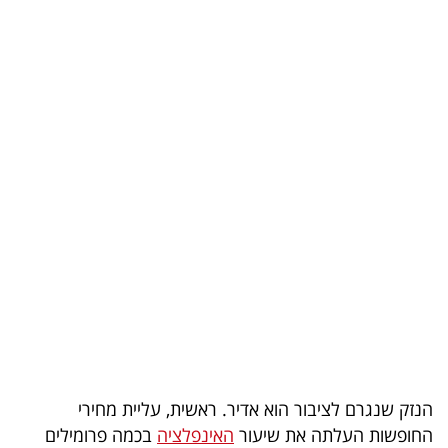
בריאות
תרבות
ופנאי
תיירות
TOP-
5
המילון
הכלכלי
פודקאסט
40
הנזק שנגרם לציבור הוא אדיר. ראשית, עליית מחירי
החופשות העלתה את שיעור
האינפלציה
בכמה פרומילים
UNDER