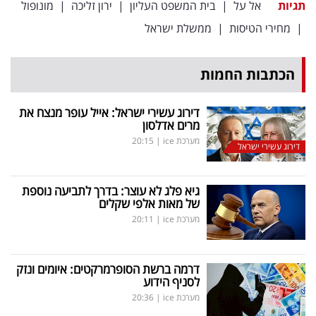
תגיות
אל על
|
בית המשפט העליון
|
ירון זליכה
|
מונופול
|
מחירי הטיסות
|
ממשלת ישראל
הכתבות החמות
דירוג עשירי ישראל: אייל עופר מנצח את
מרים אדלסון
מערכת ice
|
20:15
דירוג עשירי ישראל
גיא פלג לא עוצר: בדרך לתביעה נוספת
של מאות אלפי שקלים
מערכת ice
|
20:11
דרמה ברשת הסופרמרקטים: איומים ונזק
לסניף הידוע
מערכת ice
|
20:36