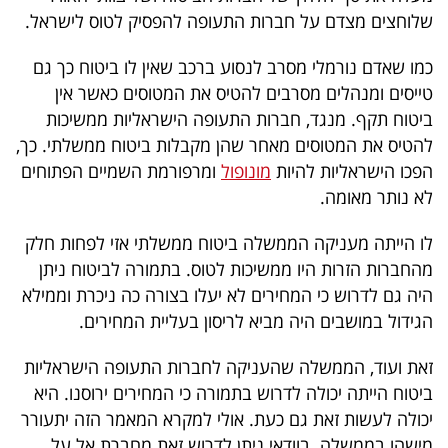
פרסמו
שלוחצים מצדם על חברות התעופה להפסיק לטוס לישראל.
באייס
כמו שאדם נורמלי מסרב לנסוע ברכב שאין לו ביטוח כך גם
עקבו
טייסים ומנהלים מסרבים להטיס את המטוסים כאשר אין
ביטוח תקף. מנגד, חברות התעופה הישראליות ממשיכות
אחרינו:
להטיס את המטוסים מאחר שהן מקבלות ביטוח ממשלתי. כך,
הפכו הישראליות להיות
מונופול
ומרפורמת השמיים הפתוחים
לא נותר מאומה.
לו הייתה מעניקה הממשלה ביטוח ממשלתי אזי לפחות חלק
מהחברות הזרות היו ממשיכות לטוס. בתמורה לביטוח ניתן
היה גם לדרוש כי המחירים לא יעלו בצורה כה ניכרת וממילא
הגידול במושבים היה מביא לריסון בעליית המחירים.
זאת ועוד, הממשלה שהעניקה לחברות התעופה הישראליות
ביטוח הייתה יכולה לדרוש בתמורה כי המחירים ירוסנו. היא
יכולה לעשות זאת גם כעת. אולי למקרא המאמר הזה יתעורר
מישהו בממשלה. בוודאי ניתן לדרוש זאת מחברת אל על