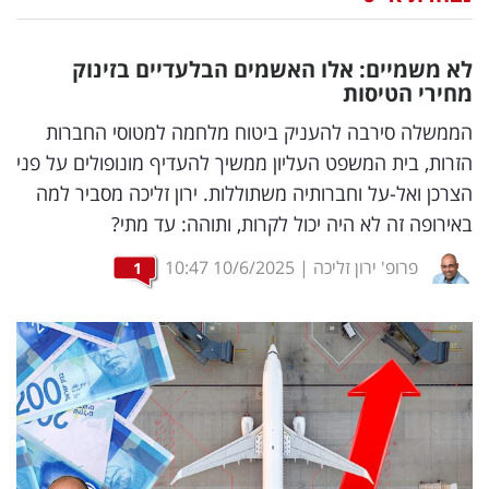
נדל"ן
לא משמיים: אלו האשמים הבלעדיים בזינוק
דיגיטל
מחירי הטיסות
וטק
הממשלה סירבה להעניק ביטוח מלחמה למטוסי החברות
הזרות, בית המשפט העליון ממשיך להעדיף מונופולים על פני
שיווק
הצרכן ואל-על וחברותיה משתוללות. ירון זליכה מסביר למה
ופרסום
באירופה זה לא היה יכול לקרות, ותוהה: עד מתי?
משפט
פרופ' ירון זליכה
|
10/6/2025
10:47
1
מדדים
ומחקרים
דעות
רכילות
עסקית