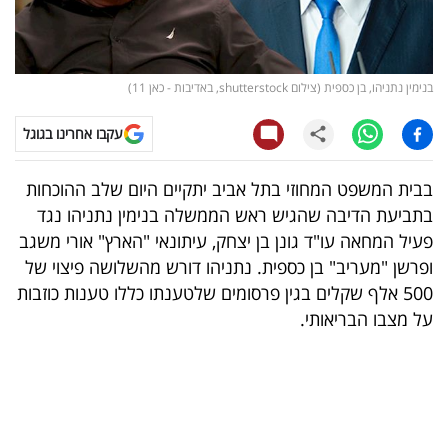
קריפטו
ויראלי
בנימין נתניהו, בן כספית (צילום shutterstock, באדיבות - כאן 11)
טלוויזיה
עקבו אחרינו בגוגל
עסקי
בבית המשפט המחוזי בתל אביב יתקיים היום שלב ההוכחות
ספורט
בתביעת הדיבה שהגיש ראש הממשלה בנימין נתניהו נגד
פעיל המחאה עו"ד גונן בן יצחק, עיתונאי "הארץ" אורי משגב
קריירה
ופרשן "מעריב" בן כספית. נתניהו דורש מהשלושה פיצוי של
ולימודים
500 אלף שקלים בגין פרסומים שלטענתו כללו טענות כוזבות
על מצבו הבריאותי.
מינויים
רייטינג
רכב