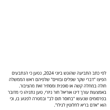
בריאות
תרבות
ופנאי
תיירות
TOP-
5
המילון
לפי כתב התביעה שהוגש ביוני 2024, נטען כי הנתבעים
הכלכלי
הפיצו "דברי שקר שפלים ובזויים" שלפיהם ראש הממשלה
חולה במחלה קשה או סופנית ומסתיר זאת מהציבור.
פודקאסט
באמצעות עורך דינו אוריאל חור ניזרי, טען נתניהו כי מדובר
בפרסומים שנעשו "בחוסר תום לב" ובמטרה לפגוע בו, וכי
40
הוא "אדם בריא לחלוטין לגילו".
UNDER