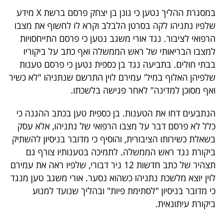
40
במסגרת ההליך נטען כי גונן בן יצחק פרסם ברשת X מידע
שלפיו נתניהו לקה בסרטן הלבלב וקרא לו לחשוף את מצבו
הרפואי לציבור. נגד אורי משגב נטען כי פרסם התייחסויות
שיתופי
למצבו הבריאותי של ראש הממשלה ואף כתב על ביקוריו
פעולה
בבתי חולים. בתביעה נגד בן כספית נטען כי פרסם טענות
שלפיהן האלוף במיל' עמירם לוין התרשם שנתניהו "לא כשיר
ואף מסוכן למדינה" לאחר פגישה בלשכתו.
דרושים
הנתבעים דחו את הטענות. בן כספית טען בכתב ההגנה כי
כלל לא פרסם דבר על מצבו הרפואי של נתניהו, אלא עסק
ניוזלטרים
בשאלת כשירותו הציבורית, והוסיף כי מדובר בניסיון להשתיק
ביקורת נגד ראש הממשלה. לתמיכה בטענותיו צורף גם
תצהיר של כתב חדשות 12 ניר דבורי, שלפיו ראה את עמירם
מייל
לוין יוצא מלשכת נתניהו כשהוא נסער. אורי משגב טען מנגד
אדום
כי מדובר בניסיון "לסתימת פיות" ובהליך שנועד למנוע
ביקורת עיתונאית.