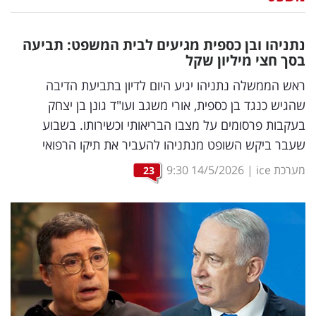
נדל"ן
נתניהו ובן כספית מגיעים לבית המשפט: תביעה
דיגיטל
בסך חצי מיליון שקל
וטק
ראש הממשלה נתניהו יגיע היום לדיון בתביעת הדיבה
שהגיש כנגד בן כספית, אורי משגב ועו"ד גונן בן יצחק
שיווק
בעקבות פרסומים על מצבו הבריאותי וכשירותו. בשבוע
ופרסום
שעבר ביקש השופט מנתניהו להעביר את תיקו הרפואי
משפט
מערכת ice
|
14/5/2026
9:30
23
מדדים
ומחקרים
דעות
רכילות
עסקית