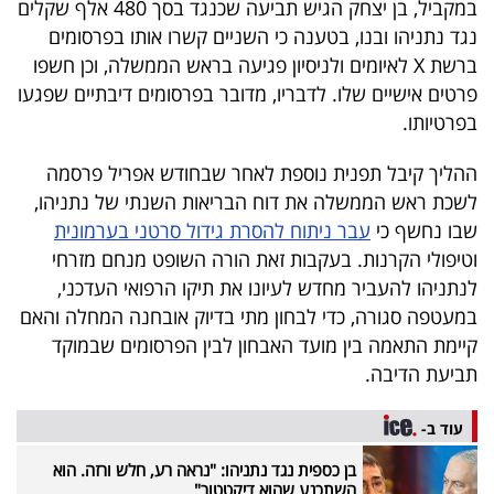
במקביל, בן יצחק הגיש תביעה שכנגד בסך 480 אלף שקלים
פרסמו
נגד נתניהו ובנו, בטענה כי השניים קשרו אותו בפרסומים
באייס
ברשת X לאיומים ולניסיון פגיעה בראש הממשלה, וכן חשפו
פרטים אישיים שלו. לדבריו, מדובר בפרסומים דיבתיים שפגעו
עקבו
בפרטיותו.
אחרינו:
ההליך קיבל תפנית נוספת לאחר שבחודש אפריל פרסמה
לשכת ראש הממשלה את דוח הבריאות השנתי של נתניהו,
שבו נחשף כי
עבר ניתוח להסרת גידול סרטני בערמונית
וטיפולי הקרנות. בעקבות זאת הורה השופט מנחם מזרחי
לנתניהו להעביר מחדש לעיונו את תיקו הרפואי העדכני,
במעטפה סגורה, כדי לבחון מתי בדיוק אובחנה המחלה והאם
קיימת התאמה בין מועד האבחון לבין הפרסומים שבמוקד
תביעת הדיבה.
עוד ב-
בן כספית נגד נתניהו: "נראה רע, חלש ורזה. הוא
השתכנע שהוא דיקטטור"