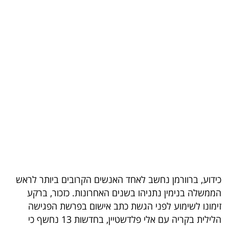
בריאות
תרבות
ופנאי
תיירות
TOP-
5
המילון
הכלכלי
כידוע, ברוורמן נחשב לאחד האנשים הקרובים ביותר לראש
פודקאסט
הממשלה בנימין נתניהו בשנים האחרונות. כזכור, ברקע
זימונו לשימוע לפני הגשת כתב אישום בפרשת הפגישה
40
הלילית בקריה עם אלי פלדשטיין, בחדשות 13 נחשף כי
UNDER