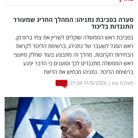
נדל"ן
סערה בסביבת נתניהו: המהלך החריג שמעורר
דיגיטל
התנגדות בליכוד
וטק
בסביבת ראש הממשלה שוקלים לשריין את צחי ברוורמן,
ראש הסגל לשעבר של נתניהו, ברשימת הליכוד לקראת
שיווק
הבחירות הקרובות. מהלך זה מתבצע בעוד שחלק מיועצי
ופרסום
ראש הממשלה מתנגדים לכך וטוענים כי הדבר יפגע
ברשימת הליכוד. נתניהו מכחיש את הדיווח
משפט
מערכת ice
|
31/5/2026
21:34
מדדים
ומחקרים
דעות
רכילות
עסקית