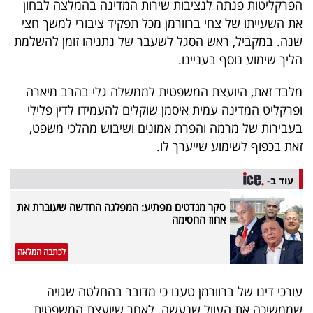
הפרקליטות פנתה לנציבות שירות המדינה בהמלצה לבחון
40
את השעייתו של צחי ברוורמן מכל תפקיד ציבורי למשך חצי
שנה. במקביל, ראש הסגל לשעבר של נתניהו זומן להשלמת
הליך שימוע נוסף בעניינו.
שיתופי
פעולה
מלבד זאת, היועצת המשפטית לממשלה גלי בהרב מיארה
ופרקליט המדינה עמית איסמן שוקלים להעמידו לדין פלילי
בעבירות של מרמה והפרת אמונים ושיבוש מהלכי משפט,
זאת בכפוף לשימוע שייערך לו.
דרושים
עוד ב-
ניוזלטרים
סקר מנדטים מפתיע: המפלגה החדשה שעוברת את
אחוז החסימה
מייל
לכתבה המלאה
אדום
עורכי דינו של ברוורמן טענו כי מדובר בהחלטה שגויה
שממשיכה את העוול שנעשה. לאחר שיועצת המשפטית