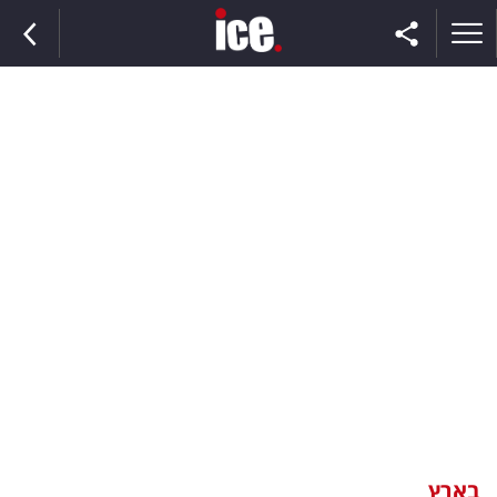
ראשי
הנבחרת
השוק
תקשורת
ומדיה
כסף
וצרכנות
בארץ