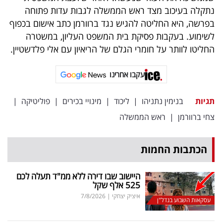
פרסמו
נתקלה בעיכוב מצד ראש הממשלה לגבות עדות פתוחה
באייס
בפרשה, היא החליטה להגיש נגד ברוורמן כתב אישום בכפוף
לשימוע. בעקבות פסיקת בית המשפט העליון, במשטרה
עקבו
החליטו לוותר על חומרי הגלם של הריאיון עם אלי פלדשטיין.
אחרינו:
עקבו אחרינו
תגיות
בנימין נתניהו
|
ליכוד
|
מינויי בכירים
|
פוליטיקה
|
צחי ברוורמן
|
ראש הממשלה
הכתבות החמות
היישוב שבו דירה ללא ממ"ד תעלה לכם
525 אלף שקל
איציק יצחקי
|
7/8/2026
עסקאות השבוע בנדל"ן