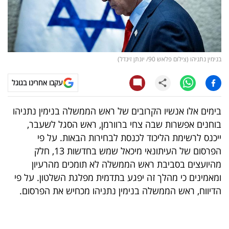
קריפטו
ויראלי
בנימין נתניהו (צילום פלאש 90/ יונתן זינדל)
טלוויזיה
עקבו אחרינו בגוגל
עסקי
ספורט
בימים אלו אנשיו הקרובים של ראש הממשלה בנימין נתניהו
בוחנים אפשרות שבה צחי ברוורמן, ראש הסגל לשעבר,
קריירה
ייכנס לרשימת הליכוד לכנסת לבחירות הבאות. על פי
ולימודים
הפרסום של העיתונאי מיכאל שמש בחדשות 13, חלק
מהיועצים בסביבת ראש הממשלה לא תומכים מהרעיון
מינויים
ומאמינים כי מהלך זה יפגע בתדמית מפלגת השלטון. על פי
הדיווח, ראש הממשלה בנימין נתניהו מכחיש את הפרסום.
רייטינג
רכב