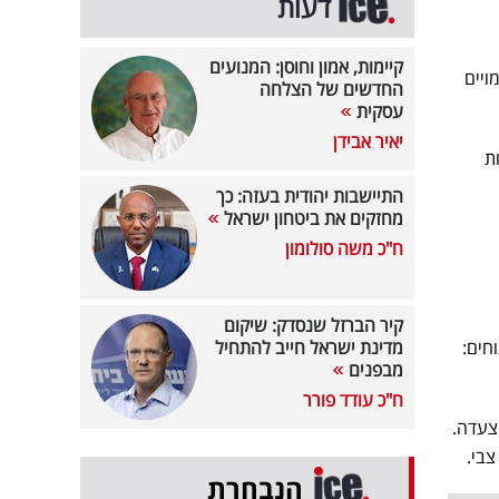
דעות
קיימות, אמון וחוסן: המנועים
מויים
החדשים של הצלחה
עסקית
יאיר אבידן
עות
התיישבות יהודית בעזה: כך
מחזקים את ביטחון ישראל
ח"כ משה סולומון
קיר הברזל שנסדק: שיקום
חים:
מדינת ישראל חייב להתחיל
מבפנים
ח"כ עודד פורר
צעדה.
צבי.
הנבחרת