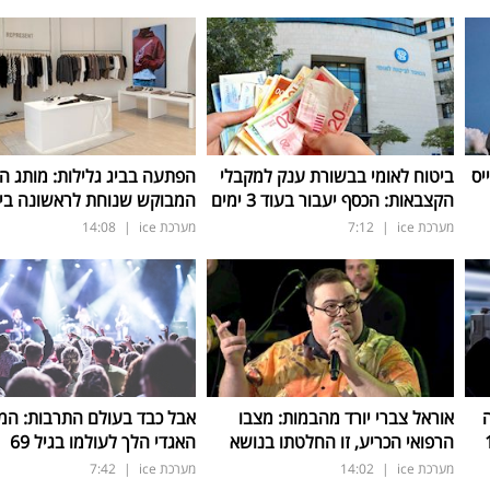
יס
ביטוח לאומי בבשורת ענק למקבלי
הפתעה בביג גלילות: מותג ה
הקצבאות: הכסף יעבור בעוד 3 ימים
המבוקש שנוחת לראשונה בי
מערכת ice
|
7:12
מערכת ice
|
14:08
אוראל צברי יורד מהבמות: מצבו
אבל כבד בעולם התרבות: המו
הרפואי הכריע, זו החלטתו בנושא
האגדי הלך לעולמו בגיל 69
מערכת ice
|
14:02
מערכת ice
|
7:42