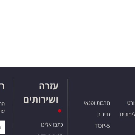
עזרה
רו
ושירותים
ורט
תרבות ופנאי
הרש
עול
לימודים
תיירות
כתבו אלינו
TOP-5