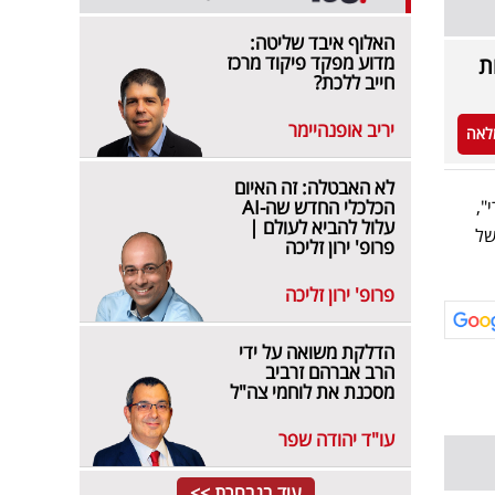
האלוף איבד שליטה:
מדוע מפקד פיקוד מרכז
תחת
חייב ללכת?
יריב אופנהיימר
לאה
לא האבטלה: זה האיום
",
הכלכלי החדש שה-AI
עלול להביא לעולם |
של
פרופ' ירון זליכה
פרופ' ירון זליכה
הדלקת משואה על ידי
הרב אברהם זרביב
מסכנת את לוחמי צה"ל
עו"ד יהודה שפר
עוד בנבחרת >>