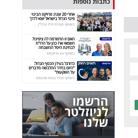
כתבות נוספות
אחרי 20 שנה: פרויקט הבינוי
פינוי הגדול בישראל יוצא לדרך
בשיתוף מערכת זירת הנדל"ן
האם זו הרפורמה לה ציפינו?
השמאי ארז כהן על הדו"ח
לבחינת היטל ההשבחה
בשיתוף ice פרויקטים
כדורגל בעידן הכסף הגדול:
"היום בחדר ההלבשה מדברים
על השקעות"
בשיתוף מגדל ביטוח ופיננסים