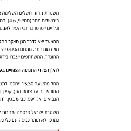
בירושלי
וגלויים ייפרסו ברחבי העיר ל
מוקדמות יותר. מתחם הכינוס יה
המוגדר. המשתתפים יעברו בידוק
להלן הסדרי התנועה הצפויים ב
​החל מהשעה :30
המוזיאונים עד צומת הזז), קפלן ו
הנביאים, אגריפס, כביש בגין, רמב"
משטרת ישראל פרסמה אזהרות לציב
כמו כן, לא תותר כניסה עם כלי נ