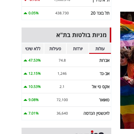
תל בונד 20
0.05%
438.730
מניות בולטות בת"א
עולות
יורדות
פעילות
ללא שינוי
אברות
47.53%
74.8
אב-גד
12.15%
1,246
אקס טי אל
10.53%
2.1
טאואר
9.08%
72,100
לוינשטין הנדסה
7.01%
36,640