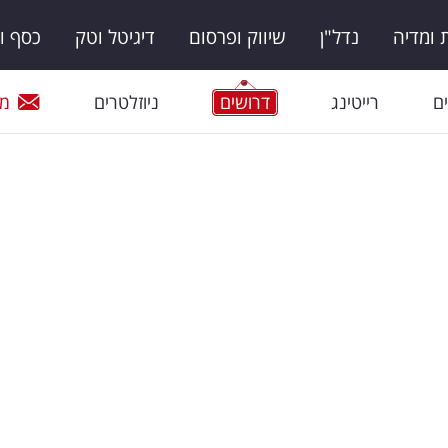
ומדיה
נדל"ן
שיווק ופרסום
דיגיטל וטק
כסף ו
ם
רייטינג
דרושים
ניוזלטרים
מי