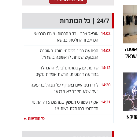
24/7 | כל הכותרות
אוראל צברי יורד מהבמות: מצבו הרפואי
14:02
הכריע, זו החלטתו בנושא
אופנה
הפתעה בביג גלילות: מותג האופנה
14:08
שראל
המבוקש שנוחת לראשונה בישראל
שריפת ענק במתחם 'ביג': ההנהלה
14:12
בהודעה דרמטית, הרשת אומדת נזקים
לירן דנינו איים באגרוף על מנהל בהופעה:
14:20
"עד שלא תקבל לא תרגע"
אסף רפפורט ממשיך במהפכה: זה המינוי
14:21
הדרמטי בהנהלת רשת 13
זיקאי
כל החדשות