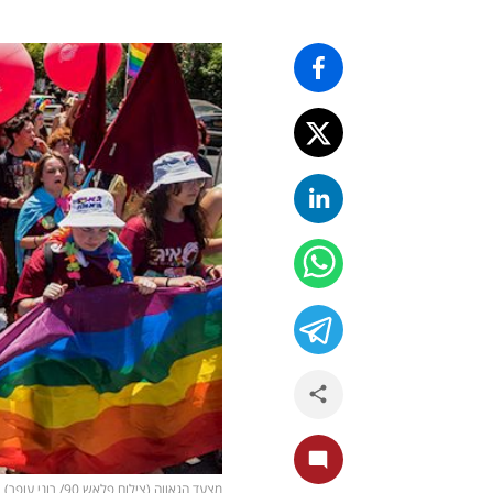
מצעד הגאווה (צילום פלאש 90/ רוני עופר)