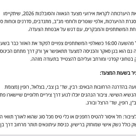
משטרת מחוז ירושלים השלימה את היערכותה לקראת אירועי מצעד הגאווה והסובלנות 2026, שיתקיימו
ם מחר (חמישי, 4.6). במסגרת ההיערכות, אלפי שוטרים ולוחמי מג"ב, מתנדבים, סדרנים וכוחות ס
אבטחת המשתתפים והמבקרים, עם דגש על אבטחת הצעדה.
המצעד יצא לדרך מגן סאקר החל מהשעה 16:00 כשאלפי המשתתפים צפויים לפקוד את האזור כבר בש
יה גם הוא בגן סאקר והכניסה למצעד תתאפשר אך ורק דרך מתחם הכינוס
 בטחוני קפדני ומורחב ועליהם להצטייד בתעודה מזהה.
עיר בשעות המצעד:
15 ייחסמו לתנועה בהדרגה הרחובות הבאים: רבין, שד' בן צבי, בצלאל, רופין (מצומת
הנשיא השישי. ציבור הנהגים יוכלו לנוע דרך ציריים חלופיים שיישארו פתו
ן, רופין, שד' הרצל ובורג.
ור: חל איסור להטיס רחפנים או כלי טיס מכל סוג שהוא לאורך תוואי ה
שק כולל נשק אישי שמוחזק ברישיון. כניסת עיתונאים תותר מרחוב דרך בן 