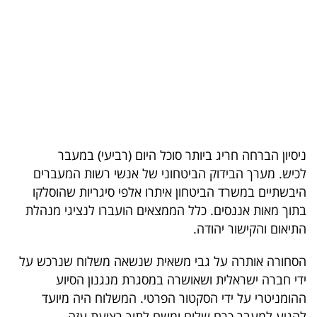
בריאות
תרבות
ופנאי
תיירות
TOP-
ניסיון הברחה חריג ביותר סוכל היום (רביעי) במעבר
5
לכיש. מערך הבידוק הביטחוני של אנשי רשות המעברים
היבשתיים במשרד הביטחון איתרו אלפי סיגריות שהוסלקו
המילון
בתוך מאות אננסים. כלל הממצאים הועברו לנציגי מנהלת
הכלכלי
התיאום והקישור יהודה.
פודקאסט
הסחורה אותרה על גבי משאית שנשאה משלוח שנרכש על
ידי חברה ישראלית ושאושרה במסגרת מנגנון הסיוע
40
ההומניטרי על ידי הסקטור הפרטי. המשלוח היה מיועד
UNDER
להגיע למעבר כרם שלום ומשם לתוך רצועת עזה.