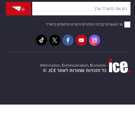
אני מאשר/ת קבלת ניוזלטרים ודיוורים פרסומיים בדוא"ל
I
nformation,
C
ommunication,
E
conomic
כל הזכויות שמורות לאתר ICE. ©