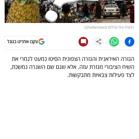
קריפטו
ויראלי
רצועת עזה (צילום shutterstock)
טלוויזיה
עקבו אחרינו בגוגל
עסקי
הגזרה האיראנית והגזרה הצפונית הסיטו כמעט לגמרי את
ספורט
השיח הציבורי מגזרת עזה. אלא שגם שם השגרה נמשכת,
לצד פעילות צבאיות מתבקשות.
קריירה
ולימודים
מינויים
רייטינג
רכב