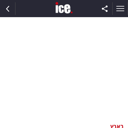
ראשי
הנבחרת
השוק
תקשורת
ומדיה
כסף
וצרכנות
בארץ