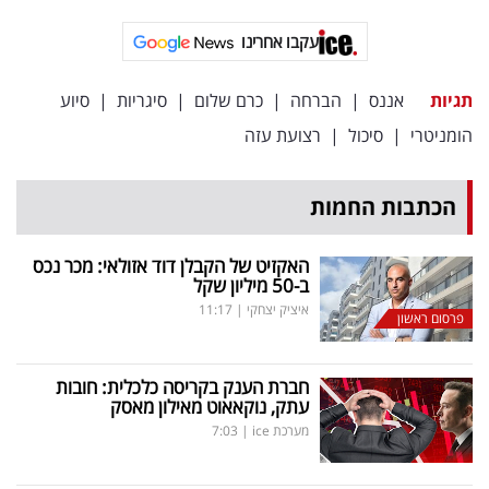
פרסמו
באייס
עקבו אחרינו
עקבו
תגיות
אננס
|
הברחה
|
כרם שלום
|
סיגריות
|
סיוע
אחרינו:
הומניטרי
|
סיכול
|
רצועת עזה
הכתבות החמות
האקזיט של הקבלן דוד אזולאי: מכר נכס
ב-50 מיליון שקל
איציק יצחקי
|
11:17
פרסום ראשון
חברת הענק בקריסה כלכלית: חובות
עתק, נוקאאוט מאילון מאסק
מערכת ice
|
7:03