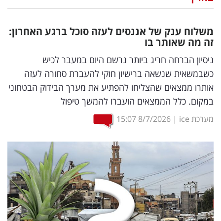
נדל"ן
משלוח ענק של אננסים לעזה סוכל ברגע האחרון:
דיגיטל
זה מה שאותר בו
וטק
ניסיון הברחה חריג ביותר נרשם היום במעבר לכיש
כשבמשאית שנשאה ברישיון חוקי להעברת סחורה לעזה
שיווק
אותרו ממצאים שהצליחו להפתיע את מערך הבידוק הבטחוני
ופרסום
במקום. כלל הממצאים הועברו להמשך טיפול
משפט
מערכת ice
|
8/7/2026
15:07
מדדים
ומחקרים
דעות
רכילות
עסקית