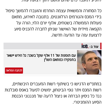
40
כל הסחורה והמשאית עצמה הוחרמו והועברו להמשך טיפול
בידי המכס והגורמים הרלוונטים. בתגובה לאירוע, מתאם
שיתופי
פעולות הממשלה בשטחים, אלוף יורם הלוי, הורה על
הקפאה מיידית של האישור שניתן לחברה להכניס סיוע
פעולה
לרצועת עזה עד הודעה חדשה.
עוד ב-
דרושים
עם תוספת של 11 אלף שקל בשכר: גל הירש יישאר
בתפקידו כמתאם השו"ן
ניוזלטרים
לכתבה המלאה
מייל
במתפ"ש הדגישו כי בשיתוף רשות המעברים היבשתיים,
אדום
רשות המכס ויתר גופי הביטחון, ימשיכו לפעול באפס סובלנות
נגד כל ניסיון הברחה או ניצול לרעה של מנגנוני הכנסת
הסיוע ההומניטרי.