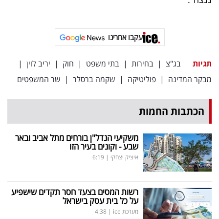
פרסמו
באייס
עקבו אחרינו
עקבו
אחרינו:
תגיות
בג"צ
|
בחירות
|
בתי משפט
|
חוק
|
יריב לוין
|
מבקר המדינה
|
פוליטיקה
|
שקמה ברסלר
|
שר המשפטים
הכתבות החמות
משקיעי הנדל"ן בורחים מתל אביב ובאר
שבע - וקונים בעיר הזו
איציק יצחקי
|
6:19
רשות המסים בצעד חסר תקדים שישפיע
על כל בית עסק בישראל
מערכת ice
|
4:38