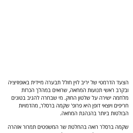
בריאות
תרבות
ופנאי
תיירות
TOP-
5
הצעד הדרמטי של יריב לוין חולל תבערה מיידית באופוזיציה
המילון
ובקרב ראשי תנועות המחאה, שרואים במהלך הכרזת
הכלכלי
מלחמה ישירה על שלטון החוק. מי שבחרה להגיב בטונים
חריפים ויוצאי דופן היא פרופ' שקמה ברסלר, מהדמויות
פודקאסט
הבולטות ביותר בהנהגת המחאה.
40
שקמה ברסלר רואה בהחלטת שר המשפטים תמרור אזהרה
UNDER