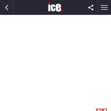
ראשי
הנבחרת
השוק
תקשורת
ומדיה
כסף
וצרכנות
בארץ