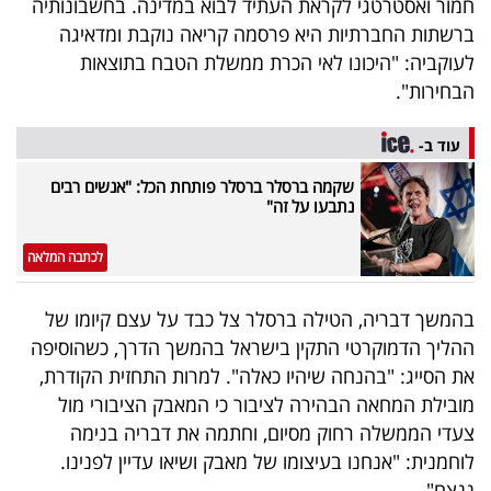
חמור ואסטרטגי לקראת העתיד לבוא במדינה. בחשבונותיה
40
ברשתות החברתיות היא פרסמה קריאה נוקבת ומדאיגה
לעוקביה: "היכונו לאי הכרת ממשלת הטבח בתוצאות
הבחירות".
שיתופי
פעולה
עוד ב-
שקמה ברסלר ברסלר פותחת הכל: "אנשים רבים
נתבעו על זה"
דרושים
לכתבה המלאה
ניוזלטרים
בהמשך דבריה, הטילה ברסלר צל כבד על עצם קיומו של
ההליך הדמוקרטי התקין בישראל בהמשך הדרך, כשהוסיפה
את הסייג: "בהנחה שיהיו כאלה". למרות התחזית הקודרת,
מייל
מובילת המחאה הבהירה לציבור כי המאבק הציבורי מול
אדום
צעדי הממשלה רחוק מסיום, וחתמה את דבריה בנימה
לוחמנית: "אנחנו בעיצומו של מאבק ושיאו עדיין לפנינו.
ננצח".