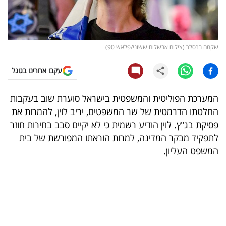
קריפטו
ויראלי
שקמה ברסלר (צילום אבשלום ששוני/פלאש 90)
טלוויזיה
עקבו אחרינו בגוגל
עסקי
המערכת הפוליטית והמשפטית בישראל סוערת שוב בעקבות
ספורט
החלטתו הדרמטית של שר המשפטים, יריב לוין, להמרות את
פסיקת בג"ץ. לוין הודיע רשמית כי לא יקיים סבב בחירות חוזר
קריירה
לתפקיד מבקר המדינה, למרות הוראתו המפורשת של בית
ולימודים
המשפט העליון.
מינויים
רייטינג
רכב