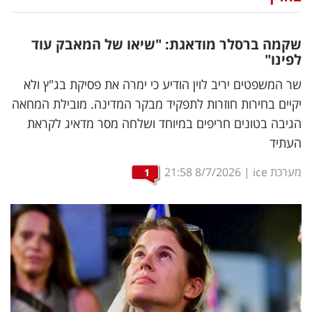
נדל"ן
שקמה ברסלר מודאגת: "שיאו של המאבק עוד
דיגיטל
לפינו"
וטק
שר המשפטים יריב לוין הודיע כי ימרה את פסיקת בג"ץ ולא
יקיים בחירות חוזרות לתפקיד מבקר המדינה. מובילת המחאה
שיווק
הגיבה בטונים חריפים במיוחד ושלחה מסר מדאיג לקראת
ופרסום
העתיד
משפט
מערכת ice
|
8/7/2026
21:58
1
מדדים
ומחקרים
דעות
רכילות
עסקית