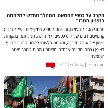
נדל"ן
הקרב על כספי החמאס: המהלך החדש למלחמה
דיגיטל
במימון הטרור
וטק
ארגוני הטרור בעולם, וביניהם חמאס, מתקיימים בעיקר בזכות
קמפיינים רבים של גיוס כספים. לאחרונה, המלחמה במקורות
שיווק
מימון אלו עולה מדרגה, והמטה הלאומי ללוחמה בטרור פועל
ופרסום
באופן נרחב יחד עם ארה"ב ומדינות נוספות לצורך מיגור
התופעה
משפט
מערכת ice
|
2/1/2024
11:35
מדדים
ומחקרים
דעות
רכילות
עסקית