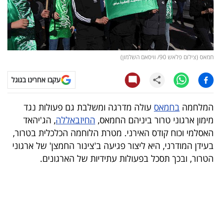
קריפטו
ויראלי
חמאס (צילום פלאש 90/ וויסאם השלמון)
טלוויזיה
עקבו אחרינו בגוגל
עסקי
ספורט
המלחמה
בחמאס
עולה מדרגה ומשלבת גם פעולות נגד
מימון ארגוני טרור ביניהם החמאס,
החיזבאללה
, הג'יהאד
קריירה
האסלמי וכוח קודס האירני. מטרת הלוחמה הכלכלית בטרור,
ולימודים
בעידן המודרני, היא ליצור פגיעה ב'צינור החמצן' של ארגוני
הטרור, ובכך תסכל בפעולות עתידיות של הארגונים.
מינויים
רייטינג
רכב