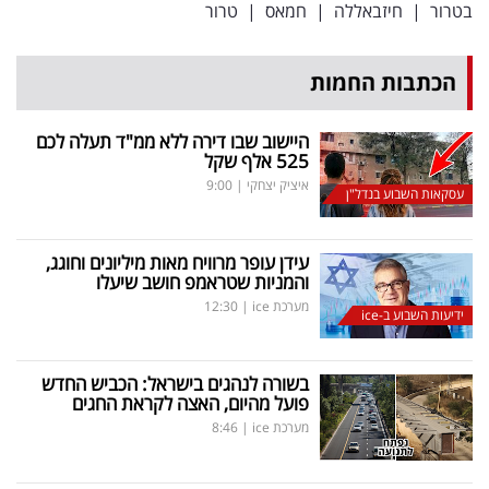
בטרור
|
חיזבאללה
|
חמאס
|
טרור
הכתבות החמות
היישוב שבו דירה ללא ממ"ד תעלה לכם
525 אלף שקל
איציק יצחקי
|
9:00
עסקאות השבוע בנדל"ן
עידן עופר מרוויח מאות מיליונים וחוגג,
והמניות שטראמפ חושב שיעלו
מערכת ice
|
12:30
ידיעות השבוע ב-ice
בשורה לנהגים בישראל: הכביש החדש
פועל מהיום, האצה לקראת החגים
מערכת ice
|
8:46