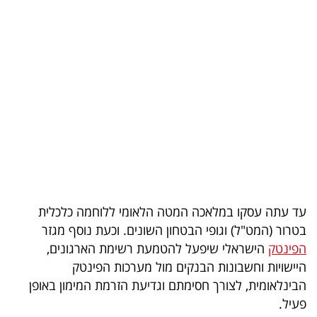
בריאות
תרבות
ופנאי
תיירות
TOP-
5
המילון
עד עתה עסקו במלאכה המטה הלאומי ללוחמה כלכלית
הכלכלי
בטרור (המט"ל) וגופי הבטחון השונים. וכעת נוסף מגזר
הפינטק
הישראלי שיפעל להטמעת רשימת הארגונים,
פודקאסט
היישויות וחשבונות הבנקים מול מערכות הפינטק
הבינלאומית, לצורך חסימתם וגדיעת הזרמת המימון באופן
40
פעיל.
UNDER