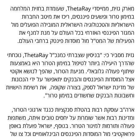
40
מארק גזית, ממייסדי ThetaRay, שעומדת בחזית המלחמה
במימון טרור ופשעים פיננסים, ריכז את מיטב החברות
הישראליות והטכנולוגיה הישראלית המובילה הפועלים מול
שיתופי
המגזר הפיננסי האזרחי בכל העולם על מנת למנף את
פעולה
הפעילות של המט"ל מול מוסדות פינטק ברחבי העולם.
גזית מסביר כי: "בניסיון שצברתי כמנכ"ל ThetaRay, נוכחתי
שהדרך היעילה ביותר לטיפול במימון הטרור היא באמצעות
דרושים
שיתוף פעולה גלובאלי. מניעת הטרור, שהפך לנושא אקוטי
אצל המוסדות הפיננסים והבנקים יתאפשר על ידי הנכונות
ניוזלטרים
של מדינת ישראל לספק, בצורה שקופה, את רשימת הישויות
וחשבונות הבנקים שחשודים במימון טרור".
מייל
ארה"ב עוסקת רבות בהטלת סנקציות כנגד ארגוני הטרור,
אדום
ומדינות רבות אשר שומרות על יחסים טובים איתה, משתפות
פעולה ותורמות למיגור הטרור. בנוסף, ישראל פועלת באופן
פרואקטיבי מול המוסדות הפיננסים הבינלאומיים וכל צו של