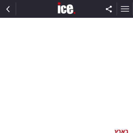
ראשי
הנבחרת
השוק
תקשורת
ומדיה
כסף
וצרכנות
בארץ