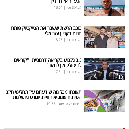
הנעדר אלדר דיין
מערכת ice
|
18:01
כוכב הרשת ששבר את הטיקטוק פותח
חנות בקניון עזריאלי
מערכת ice
|
18:23
ניב גלבוע בקריאה דרמטית: "קוראים
לחיסולי, אין לתאר"
מערכת ice
|
17:51
תשכחו מכל מה שידעתם על תחליפי חלב:
הפיתוח שמביא חוויית יוגורט מושלמת
בשיתוף שטראוס
|
10:23