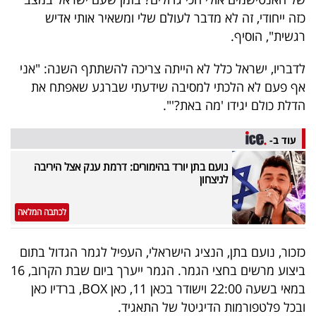
40
כזה ייחודי, זה לא מדבר לעולם שלי ומשאיר אותי אדיש
רגשית", הוסיף.
שיתופי
לדבריו, ישראל כלל לא הייתה צריכה להשתתף השנה: "אני
אף פעם לא הלכתי למסיבה שידעתי שברגע שאפתח את
פעולה
הדלת כולם יגידו 'מה באת?'".
עוד ב-
דרושים
נועם בתן יורד בהימורים: דרמת ענק אצל היריבה
לניצחון
ניוזלטרים
לכתבה המלאה
מייל
כזכור, נועם בתן, הנציג הישראלי, העפיל לגמר הגדול בתום
אדום
ביצוע מרשים בחצי הגמר. הגמר ייערך ביום שבת הקרוב, 16
במאי בשעה 22:00 וישודר בכאן 11, כאן BOX, ברדיו כאן
ובכל פלטפורמות הדיגיטל של התאגיד.