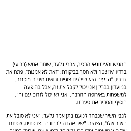
בריאות
תרבות
ופנאי
תיירות
TOP-
המגיש והעיתונאי הבכיר, אברי גלעד, שוחח אמש (רביעי)
5
ברדיו 103FM ולא חסך בביקורת: "זאת לא אמנות", פתח את
דבריו. "הבעיה היא שילדים צופים ורואים מיניות מופרזת.
המילון
במועדון בברלין אני יכול לקבל את זה, אבל בהופעה
הכלכלי
למשפחות באירופה החרבה, אני לא יכול לזרום עם זה",
הוסיף והסביר את טענתו.
פודקאסט
לגבי השיר שנבחר לנועם בתן אמר גלעד: "אני לא סובל את
40
השיר שלו", הצהיר. "שיר אהבה לבחורה בצרפתית, שפתם
UNDER
של האנטישמים אולי הכי גדולים? בזמן שעם ישראל במצב