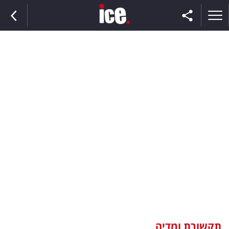
ראשי
הנבחרת
השוק
תקשורת
ומדיה
כסף
וצרכנות
תקשורת ומדיה