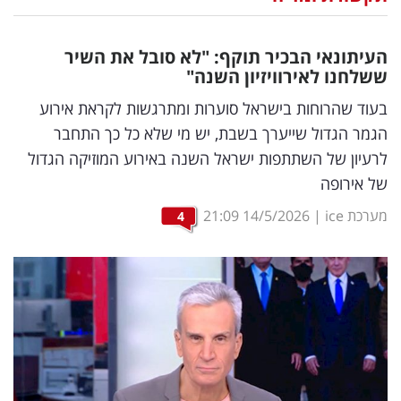
נדל"ן
העיתונאי הבכיר תוקף: "לא סובל את השיר
דיגיטל
ששלחנו לאירוויזיון השנה"
וטק
בעוד שהרוחות בישראל סוערות ומתרגשות לקראת אירוע
הגמר הגדול שייערך בשבת, יש מי שלא כל כך התחבר
שיווק
לרעיון של השתתפות ישראל השנה באירוע המוזיקה הגדול
ופרסום
של אירופה
משפט
מערכת ice
|
14/5/2026
21:09
4
מדדים
ומחקרים
דעות
רכילות
עסקית