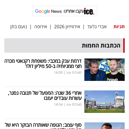
פרסמו
באייס
עקבו אחרינו
עקבו
תגיות
אברי גלעד
|
אירוויזיון 2026
|
אירופה
|
נועם בתן
אחרינו:
הכתבות החמות
דרמת ענק במכבי: משפחת רקנאטי מכרה
חצי ממניותיה ב-50 מיליון דולר
מערכת ice
|
16:09
אחרי 36 שנה: המפעל של תנובה נסגר,
עשרות עובדים יעזבו
מערכת ice
|
14:54
סוף עצוב: הגופה שאותרה הבוקר היא של